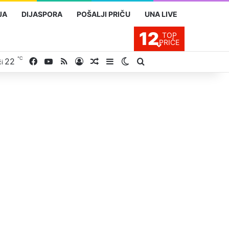
JA
DIJASPORA
POŠALJI PRIČU
UNA LIVE
12
TOP
PRIČE
℃
22
Facebook
YouTube
RSS
Prijavite se
Slučajan proizvod
Sidebar
Switch skin
Traži
ći