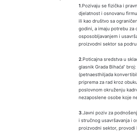
1
.Pozivaju se fizička i pra
djelatnost i osnovanu firmu
ili kao društvo sa ogranič
godini, a imaju potrebu za 
osposobljavanjem i usavrš
proizvodni sektor sa podru
2
.Poticajna sredstva u sk
glasnik Grada Bihaća“ broj
(petnaesthiljada konvertibi
priprema za rad kroz obuk
poslovnom okruženju kadrov
nezaposlene osobe koje ne
3
.Javni poziv za podnošenje
i stručnog usavršavanja i 
proizvodni sektor, provodi