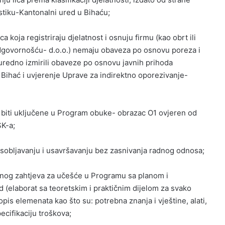
stiku-Kantonalni ured u Bihaću;
ca koja registriraju djelatnost i osnuju firmu (kao obrt ili
govornošću- d.o.o.) nemaju obaveza po osnovu poreza i
redno izmirili obaveze po osnovu javnih prihoda
Bihać i uvjerenje Uprave za indirektno oporezivanje-
 biti uključene u Program obuke- obrazac O1 ovjeren od
SK-a;
obljavanju i usavršavanju bez zasnivanja radnog odnosa;
enog zahtjeva za učešće u Programu sa planom i
(elaborat sa teoretskim i praktičnim dijelom za svako
is elemenata kao što su: potrebna znanja i vještine, alati,
specifikaciju troškova;