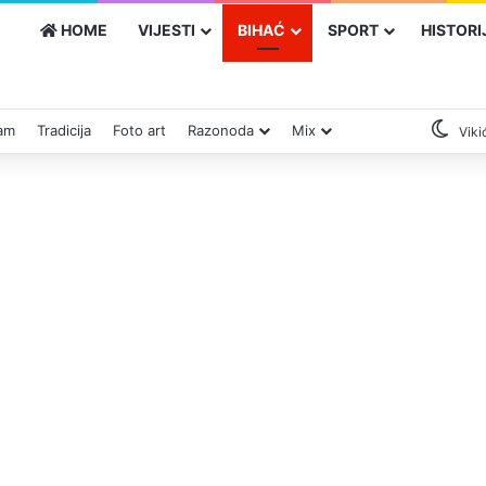
HOME
VIJESTI
BIHAĆ
SPORT
HISTORI
zam
Tradicija
Foto art
Razonoda
Mix
Viki