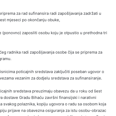
riprema za rad sufinansira radi zapošljavanja zadržati u
est mjeseci po okončanju obuke,
(ponovno) zaposliti osobu koju je otpustio u prethodna tri
ćeg radnika radi zapošljavanja osobe čija se priprema za
gramu.
isnicima poticajnih sredstava zaključiti poseban ugovor o
ezama vezanim za dodjelu sredstava za sufinansiranje.
ticajnih sredstava preuzimaju obavezu da u roku od šest
a dostave Gradu Bihaću završni finansijski i narativni
 za svakog polaznika, kopiju ugovora o radu sa osobom koja
opiju prijave na obavezna osiguranja za istu osobu-obrazac