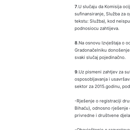
7
.U slučaju da Komisija oci
sufinansiranje, Služba za o
tekstu: Služba), kod neispun
podnosiocu zahtijeva.
8
.Na osnovu Izvještaja o oc
Gradonačelniku donošenje z
svaki slučaj pojedinačno.
9
.Uz pismeni zahtjev za suf
osposobljavanja i usavršav
sektor za 2015.godinu, podn
-Rješenje o registraciji d
Bihaću), odnosno rješenje o
privredne i društvene djela
-Obavještenje o razvrstavanj