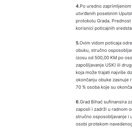
4
.Po uredno zaprimljenom z
utvrđenih posebnim Uputstv
protokolu Grada. Prednost p
korisnici poticajnih sredst
5
.Ovim vidom poticaja odre
obuku, stručno osposoblja
izosu od 500,00 KM po oso
zapošljavanje USK) ili dru
koja može trajati najviše d
okončanju obuke zasnuje r
70 % osoba koje su okonča
6
.Grad Bihać sufinansira z
zaposli i zadrži u radnom 
stručno osposobljavanje i 
osobi protekom navedenog