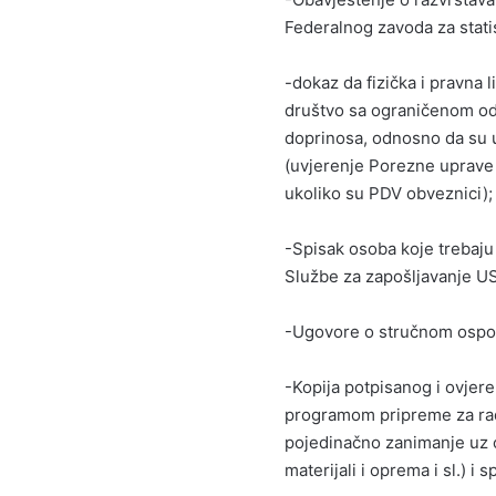
Federalnog zavoda za stati
-dokaz da fizička i pravna li
društvo sa ograničenom od
doprinosa, odnosno da su u
(uvjerenje Porezne uprave 
ukoliko su PDV obveznici);
-Spisak osoba koje trebaju
Službe za zapošljavanje U
-Ugovore o stručnom ospos
-Kopija potpisanog i ovjer
programom pripreme za rad 
pojedinačno zanimanje uz op
materijali i oprema i sl.) i 