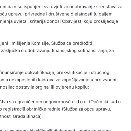
jeni da nisu ispunjeni svi uvjeti za odobravanje sredstava za
pću upravu, privredne i društvene djelatnosti (u daljem
jenja uvjeta i kriterija donosi Obavijest, koju proslijeđuje
jeni i mišljenja Komisije, Služba će predložiti
aključka o odobravanju finansijskog sufinansiranja, za
inansiranje dokvalifikacije, prekvalifikacije i stručnog
anja nezaposlenih kadrova za zapošljavanje u proizvodni
osilac dostavlja orginal ili ovjerenu kopiju:
ruštva sa ograničenom odgovornošću- d.o.o. (Općinski sud u
 registraciji obrtničke radnje (Služba za opću upravu,
tnosti Grada Bihaća);
u lica prema klasifikaciji djelatnosti, izdato od strane