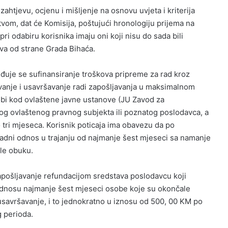
ahtjevu, ocjenu i mišljenje na osnovu uvjeta i kriterija
om, dat će Komisija, poštujući hronologiju prijema na
ri odabiru korisnika imaju oni koji nisu do sada bili
ava od strane Grada Bihaća.
đuje se sufinansiranje troškova pripreme za rad kroz
vanje i usavršavanje radi zapošljavanja u maksimalnom
bi kod ovlaštene javne ustanove (JU Zavod za
gog ovlaštenog pravnog subjekta ili poznatog poslodavca, a
o tri mjeseca. Korisnik poticaja ima obavezu da po
adni odnos u trajanju od najmanje šest mjeseci sa namanje
le obuku.
apošljavanje refundacijom sredstava poslodavcu koji
odnosu najmanje šest mjeseci osobe koje su okončale
usavršavanje, i to jednokratno u iznosu od 500, 00 KM po
 perioda.