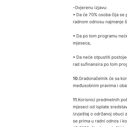
-Ovjerenu izjavu:
• Da će 70% osoba čija se p
radnom odnosu najmanje š
• Da po tom programu neće 
mjeseca,
• Da neće otpustiti postoje
rad sufinansira po tom pro
10
.Gradonačelnik će sa kor
međusobnim pravima i obav
11
.Korisnici predmetnih po
mjeseci od isplate sredstav
izvještaj o održanoj obuci
se prima u radni odnos i k