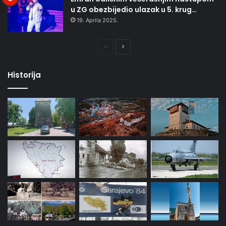
u ZG obezbijedio ulazak u 5. krug…
19. Aprila 2025.
Prethodna
Naredna
stranica
stranica
Historija