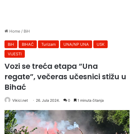
Home
/
BiH
BiH
BIHAĆ
Turizam
UNA/NP UNA
USK
VIJESTI
Vozi se treća etapa “Una
regate”, večeras učesnici stižu u
Bihać
Vikici.net
26. Jula 2024.
0
1 minuta čitanja