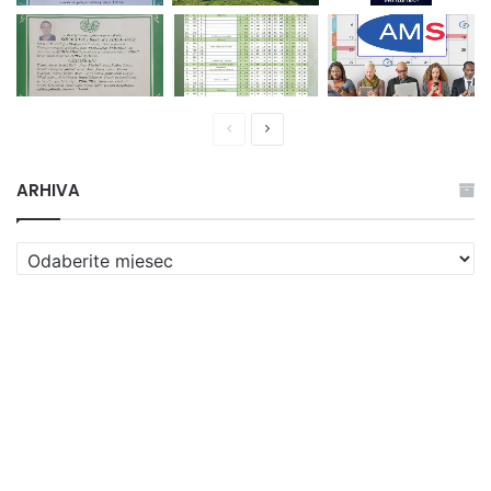
Prethodna
Naredna
stranica
stranica
ARHIVA
ARHIVA