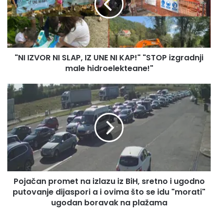
IZ
UNE
NI
KAP!"
"STOP
"NI IZVOR NI SLAP, IZ UNE NI KAP!" "STOP izgradnji
izgradnji
male
male hidroelekteane!"
hidroelekteane!"
Pojačan
promet
na
izlazu
iz
BiH,
sretno
i
ugodno
Pojačan promet na izlazu iz BiH, sretno i ugodno
putovanje
dijaspori
putovanje dijaspori a i ovima što se idu "morati"
a
ugodan boravak na plažama
i