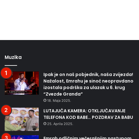
Muzika
Ipak je on naš pobjednik, naša zvijezda!
Nažalost, Emrahu je sinoć neopravdano
izostala podrška za ulazak u 6. krug
“Zvezde Granda”
18. Maja 2025.
LUTAJUĆA KAMERA: OTKLJUČAVANJE
TELEFONA KOD BABE… POZDRAV ZA BABU
25. Aprila 2025.
Emrah odličnim večerašnjim nastupom