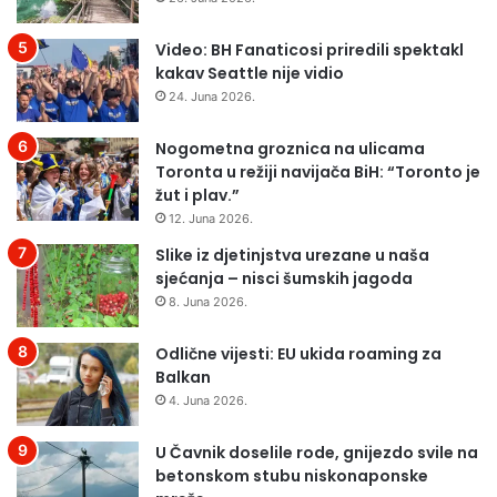
Video: BH Fanaticosi priredili spektakl
kakav Seattle nije vidio
24. Juna 2026.
Nogometna groznica na ulicama
Toronta u režiji navijača BiH: “Toronto je
žut i plav.”
12. Juna 2026.
Slike iz djetinjstva urezane u naša
sjećanja – nisci šumskih jagoda
8. Juna 2026.
Odlične vijesti: EU ukida roaming za
Balkan
4. Juna 2026.
U Čavnik doselile rode, gnijezdo svile na
betonskom stubu niskonaponske