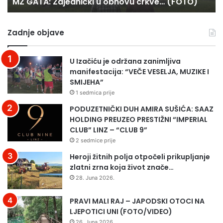
MZ GATA: Zajednički u obnovu crkve… (FOTO)
sa
Zadnje objave
U Izačiću je održana zanimljiva
manifestacija: “VEČE VESELJA, MUZIKE I
SMIJEHA”
1 sedmica prije
PODUZETNIČKI DUH AMIRA SUŠIĆA: SAAZ
HOLDING PREUZEO PRESTIŽNI “IMPERIAL
CLUB” LINZ – “CLUB 9”
2 sedmice prije
Heroji žitnih polja otpočeli prikupljanje
zlatni zrna koja život znače…
28. Juna 2026.
PRAVI MALI RAJ – JAPODSKI OTOCI NA
LJEPOTICI UNI (FOTO/VIDEO)
26. Juna 2026.