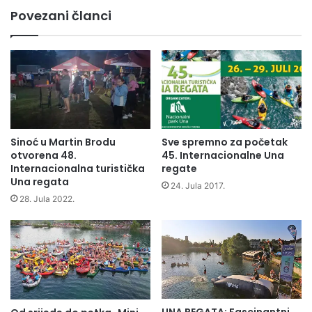
ovima
Povezani članci
što
se
idu
"morati"
ugodan
boravak
na
plažama
Sinoć u Martin Brodu
Sve spremno za početak
otvorena 48.
45. Internacionalne Una
Internacionalna turistička
regate
Una regata
24. Jula 2017.
28. Jula 2022.