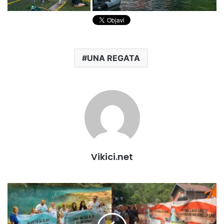
UNA REGATA
Vikici.net
"NI
IZVOR
NI
SLAP,