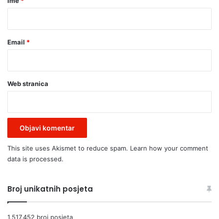
Ime
*
*
Email
*
Web stranica
This site uses Akismet to reduce spam.
Learn how your comment
data is processed.
Broj unikatnih posjeta
1.517.452 broj posjeta