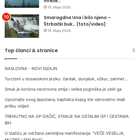
mreže…
19. Maja 2026.
Smaragdna Una i bilo njeno –
Štrbački buk… (foto/video)
18. Maja 2026.
Top članci & stranice
NASLOVNA - NOVI DIZAJN
Turcizmi u bosanskom jeziku: čardak, dunjaluk, učkur, zahmet…
Smuk je korisna neotrovna zmija i velika pogreška je ubiti ga
Upoznajte ovog ljepotana, kapitalca kojeg ste vjerovatno imali
priliku vidjeti
TRENUTNO NA GP IZAČIĆ, STANJE NA OSTALIM GP I CESTAMA
BIH
U Izačiću je održana zanimljiva manifestacija: "VEČE VESELJA,
MUZIKE I SMIJEHA"