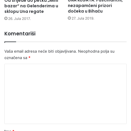
UNA REGATA: Fascinantni,
Od srijede do petka „Mini
nezapamćeni prizori
bazar“ na Gelenderima u
dočeka u Bihaću
sklopu Una regate
27. Jula 2019.
26. Jula 2017.
Komentariši
Vaša email adresa neće biti objavljivana.
Neophodna polja su
označena sa
*
K
o
m
e
n
t
a
r