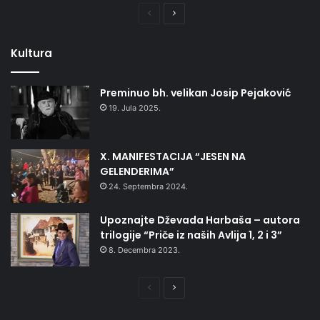
Prethodna
Naredna
stranica
stranica
Kultura
Preminuo bh. velikan Josip Pejaković
19. Jula 2025.
X. MANIFESTACIJA “JESEN NA
GELENDERIMA”
24. Septembra 2024.
Upoznajte Dževada Harbaša – autora
trilogije “Priče iz naših Avlija 1, 2 i 3”
8. Decembra 2023.
Prethodna
Naredna
stranica
stranica