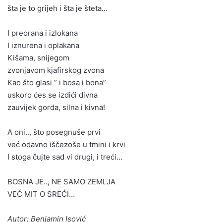
šta je to grijeh i šta je šteta…
I preorana i izlokana
I iznurena i oplakana
Kišama, snijegom
zvonjavom kjafirskog zvona
Kao što glasi ” i bosa i bona”
uskoro ćes se izdići divna
zauvijek gorda, silna i kivna!
A oni.., što posegnuše prvi
već odavno iščezoše u tmini i krvi
I stoga čujte sad vi drugi, i treći…
BOSNA JE.., NE SAMO ZEMLJA
VEĆ MIT O SREĆI…
Autor: Benjamin Isović