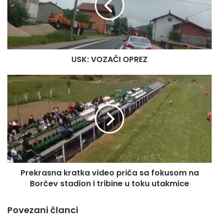
USK: VOZAČI OPREZ
Prekrasna
kratka
video
priča
sa
fokusom
na
Borčev
stadion
Prekrasna kratka video priča sa fokusom na
i
tribine
Borčev stadion i tribine u toku utakmice
u
toku
Povezani članci
utakmice