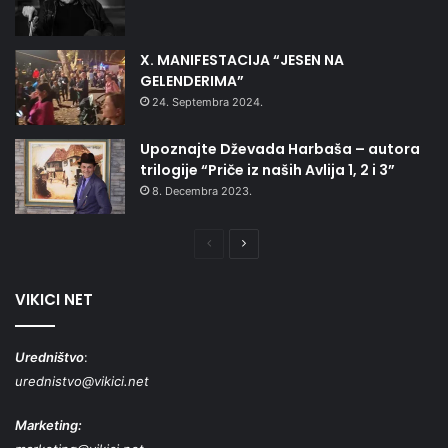
X. MANIFESTACIJA “JESEN NA
GELENDERIMA”
24. Septembra 2024.
Upoznajte Dževada Harbaša – autora
trilogije “Priče iz naših Avlija 1, 2 i 3”
8. Decembra 2023.
Prethodna
Naredna
stranica
stranica
VIKICI NET
Uredništvo
:
urednistvo@vikici.net
Marketing: