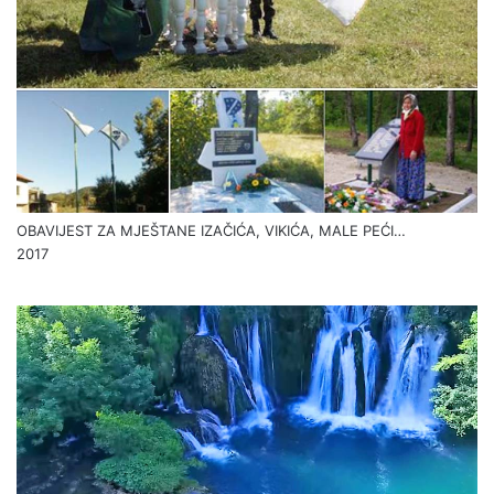
OBAVIJEST ZA MJEŠTANE IZAČIĆA, VIKIĆA, MALE PEĆI…
2017