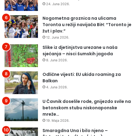
24. Juna 2026.
Nogometna groznica na ulicama
Toronta u režiji navijača BiH: “Toronto je
žut i plav.”
12. Juna 2026.
Slike iz djetinjstva urezane u naša
sjećanja – nisci šumskih jagoda
8. Juna 2026.
Odlične vijesti: EU ukida roaming za
Balkan
4. Juna 2026.
U Čavnik doselile rode, gnijezdo svile na
betonskom stubu niskonaponske
mreže…
19. Maja 2026.
Smaragdna Una i bilo njeno –