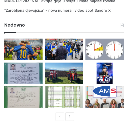
MAPA PREZIMENA: Otkrijte gdje u svijetu imate najviše rođaka
"Zarobljena djevojčica" - nova numera i video spot Sandre X
Nedavno
Prethodna
Naredna
stranica
stranica