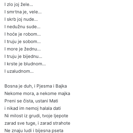
I zlo joj žele…
I smrtna je, vele…
I skrb joj nude…
I nedužnu sude…
I hoće je robom…
I truju je sobom…
I more je žednu…
I truju je bijednu…
I krste je bludnom…
I uzaludnom…
Bosna je duh, i Pjesma i Bajka
Nekome mora, a nekome majka
Preni se čista, ustani Mati
i nikad im nemoj halala dati
Ni milost iz grudi, tvoje ljepote
zarad sve tuge, i zarad strahote
Ne znaju ludi i bijesna pseta