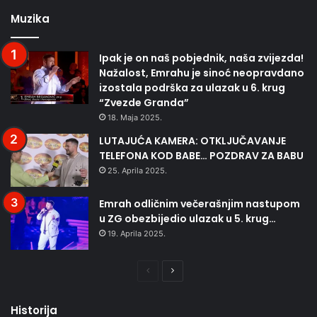
Muzika
Ipak je on naš pobjednik, naša zvijezda!
Nažalost, Emrahu je sinoć neopravdano
izostala podrška za ulazak u 6. krug
“Zvezde Granda”
18. Maja 2025.
LUTAJUĆA KAMERA: OTKLJUČAVANJE
TELEFONA KOD BABE… POZDRAV ZA BABU
25. Aprila 2025.
Emrah odličnim večerašnjim nastupom
u ZG obezbijedio ulazak u 5. krug…
19. Aprila 2025.
Prethodna
Naredna
stranica
stranica
Historija