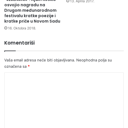
13. Aprila 2017.
osvojio nagradu na
Drugom međunarodnom
festivalu kratke poezije i
kratke priče u Novom Sadu
16. Oktobra 2018.
Komentariši
Vaša email adresa neće biti objavljivana.
Neophodna polja su
označena sa
*
K
o
m
e
n
t
a