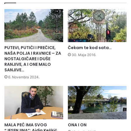
PUTEVI, PUTIĆI I PREČICE,
Čekam te kod sata…
NAŠA POLJA I RAVNICE – ZA
30. Maja 2016.
NOSTALGIČARE I DUŠE
RANJIVE, A I ONE MALO
SANJIVE…
6. Novembra 2024.
ONA I ON
MALA PEĆ IMA SVOG
“JESENJINA”: Ajdin Keškić