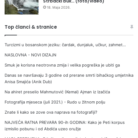
Štrbački buk… (foto/video)
18. Maja 2026.
Top članci & stranice
Turcizmi u bosanskom jeziku: čardak, dunjaluk, učkur, zahmet…
NASLOVNA - NOVI DIZAJN
Smuk je korisna neotrovna zmija i velika pogreška je ubiti ga
Danas se navršavaju 3 godine od prerane smrti bihaćkog umjetnika
Anisa Smajića (Anik Dub)
Na ahiret preselio Mahmutović (Kemal) Ajman iz Izačića
Fotografija mjeseca (juli 2021.) - Rudo u žitnom polju
Znate li kako se zove ova naprava na fotografiji?
NAJVEĆA RATNA PREVARA 90-ih GODINA: Kako je Peti korpus
izmislio pobunu i od Abdića uzeo oružje