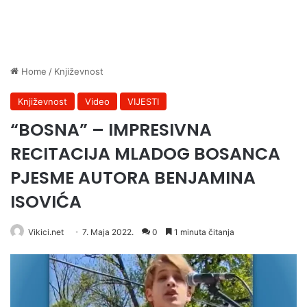
Home
/
Književnost
Književnost
Video
VIJESTI
“BOSNA” – IMPRESIVNA
RECITACIJA MLADOG BOSANCA
PJESME AUTORA BENJAMINA
ISOVIĆA
Vikici.net
7. Maja 2022.
0
1 minuta čitanja