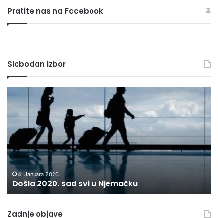
rubrike
Pratite nas na Facebook
Slobodan izbor
Došla
D
2020.
D
sad
B
svi
UP
u
OB
Njemačku
S
OB
NA
H
4. Januara 2020.
Došla 2020. sad svi u Njemačku
Zadnje objave