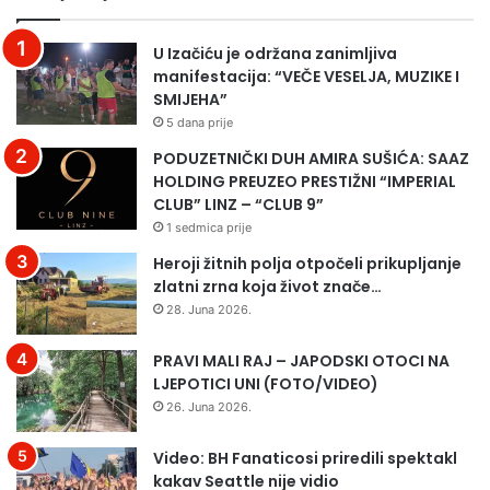
U Izačiću je održana zanimljiva
manifestacija: “VEČE VESELJA, MUZIKE I
SMIJEHA”
5 dana prije
PODUZETNIČKI DUH AMIRA SUŠIĆA: SAAZ
HOLDING PREUZEO PRESTIŽNI “IMPERIAL
CLUB” LINZ – “CLUB 9”
1 sedmica prije
Heroji žitnih polja otpočeli prikupljanje
zlatni zrna koja život znače…
28. Juna 2026.
PRAVI MALI RAJ – JAPODSKI OTOCI NA
LJEPOTICI UNI (FOTO/VIDEO)
26. Juna 2026.
Video: BH Fanaticosi priredili spektakl
kakav Seattle nije vidio