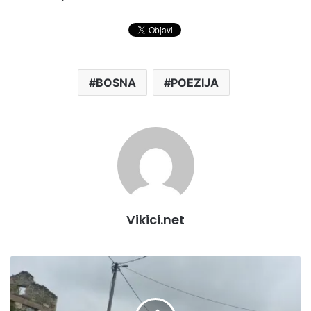
BOSNA
POEZIJA
Vikici.net
USK:
VOZAČI
OPREZ