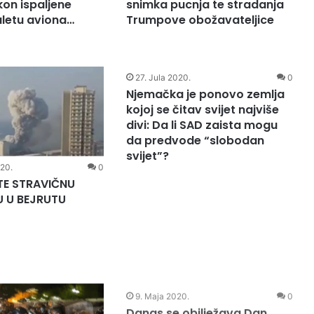
kon ispaljene
snimka pucnja te stradanja
aletu aviona…
Trumpove obožavateljice
27. Jula 2020.
0
Njemačka je ponovo zemlja
kojoj se čitav svijet najviše
020.
0
divi: Da li SAD zaista mogu
E STRAVIČNU
da predvode “slobodan
U U BEJRUTU
svijet”?