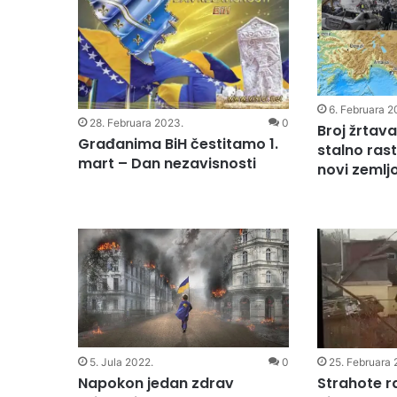
6. Februara 2
28. Februara 2023.
0
Broj žrtava 
Građanima BiH čestitamo 1.
stalno raste
mart – Dan nezavisnosti
novi zemljo
5. Jula 2022.
0
25. Februara 
Napokon jedan zdrav
Strahote ra