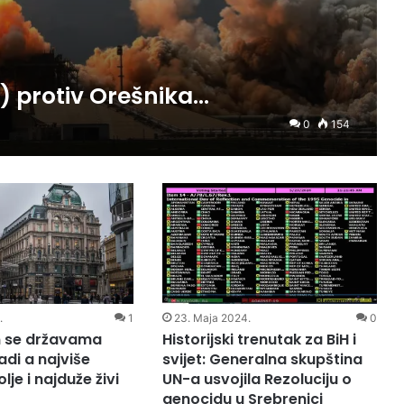
) protiv Orešnika…
0
154
.
1
23. Maja 2024.
0
m se državama
Historijski trenutak za BiH i
adi a najviše
svijet: Generalna skupština
lje i najduže živi
UN-a usvojila Rezoluciju o
genocidu u Srebrenici