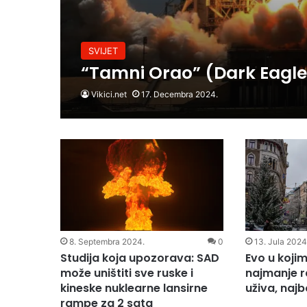
SVIJET
“Tamni Orao” (Dark Eagle
Vikici.net
17. Decembra 2024.
8. Septembra 2024.
0
13. Jula 2024
Studija koja upozorava: SAD
Evo u koji
može uništiti sve ruske i
najmanje r
kineske nuklearne lansirne
uživa, najbo
rampe za 2 sata