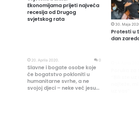
30. Maja 202
Protesti u 
8. Juna 2020.
0
dan zare
Svjetska banka:
Ekonomijama prijeti najveća
recesija od Drugog
svjetskog rata
20. Aprila 2020.
0
14. Aprila 20
Slavne i bogate osobe koje
Poruka za 