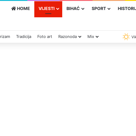
HOME
VIJESTI
BIHAĆ
SPORT
HISTORI
rizam
Tradicija
Foto art
Razonoda
Mix
Vik