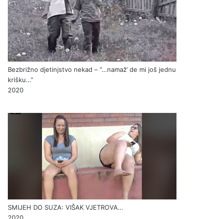
Bezbrižno djetinjstvo nekad – “…namaž’ de mi još jednu
krišku…”
2020
SMIJEH DO SUZA: VIŠAK VJETROVA…
2020