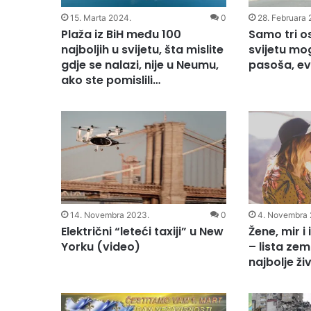
15. Marta 2024.
0
28. Februara 
Plaža iz BiH među 100
Samo tri o
najboljih u svijetu, šta mislite
svijetu mo
gdje se nalazi, nije u Neumu,
pasoša, ev
ako ste pomislili…
14. Novembra 2023.
0
4. Novembra 
Električni “leteći taxiji” u New
Žene, mir i
Yorku (video)
– lista zem
najbolje ži