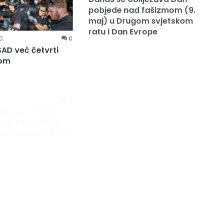
0.
0
SAD već četvrti
9. Maja 2020.
0
dom
Danas se obilježava Dan
pobjede nad fašizmom (9.
maj) u Drugom svjetskom
ratu i Dan Evrope
9. Marta 2020.
0
Svjetska ekonomija pred
20.
0
recesijom potraje li
SAD iz Sarajeva: