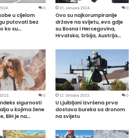
2024.
0
31. Januara 2024.
0
sobe u cijelom
Ovo su najkorumpiranije
gu putovati bez
države na svijetu, evo gdje
o ko su…
su Bosna i Hercegovina,
Hrvatska, Srbija, Austrija…
2023.
0
12. Oktobra 2023.
0
 indeks sigurnosti
U Ljuibljani izvršena prva
alja u kojima žene
dostava bureka sa dronom
ve, BiH je na…
na svijetu