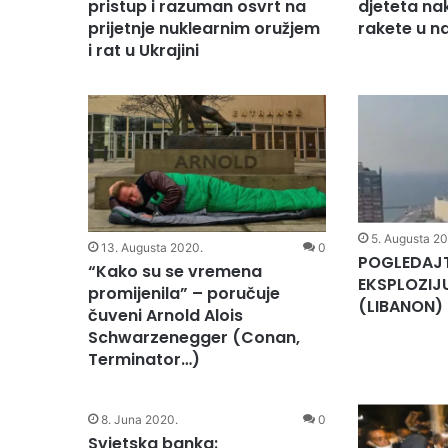
pristup i razuman osvrt na
djeteta na
prijetnje nuklearnim oružjem
rakete u n
i rat u Ukrajini
5. Augusta 2
13. Augusta 2020.
0
POGLEDAJT
“Kako su se vremena
EKSPLOZIJ
promijenila” – poručuje
(LIBANON)
čuveni Arnold Alois
Schwarzenegger (Conan,
Terminator…)