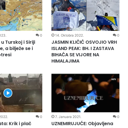
023.
0
14. Oktobra 2022.
0
u Turskoj i Siriji
JASMIN KLIČIĆ OSVOJIO VRH
, a bilježe se i
ISLAND PEAK: BH. I ZASTAVA
tresi
BIHAĆA SE VIJORE NA
HIMALAJIMA
2022.
0
7. Januara 2021.
0
ta: Krik i plač
UZNEMIRUJUĆE: Objavljena