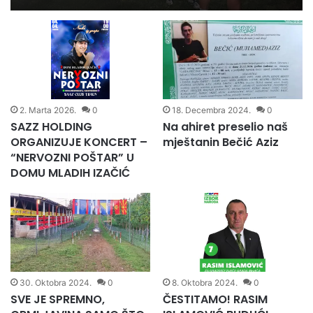
SMIJEHA”
2. Marta 2026.
0
18. Decembra 2024.
0
SAZZ HOLDING
Na ahiret preselio naš
ORGANIZUJE KONCERT –
mještanin Bečić Aziz
“NERVOZNI POŠTAR” U
DOMU MLADIH IZAČIĆ
30. Oktobra 2024.
0
8. Oktobra 2024.
0
SVE JE SPREMNO,
ČESTITAMO! RASIM