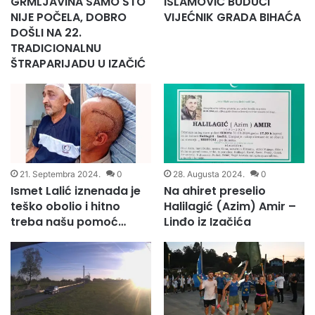
GRMLJAVINA SAMO ŠTO
ISLAMOVIĆ BUDUĆI
NIJE POČELA, DOBRO
VIJEĆNIK GRADA BIHAĆA
DOŠLI NA 22.
TRADICIONALNU
ŠTRAPARIJADU U IZAČIĆ
21. Septembra 2024.
0
28. Augusta 2024.
0
Ismet Lalić iznenada je
Na ahiret preselio
teško obolio i hitno
Halilagić (Azim) Amir –
treba našu pomoć…
Linđo iz Izačića