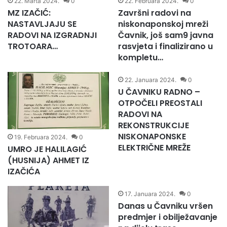
22. Marta 2024.
0
22. Februara 2024.
0
MZ IZAČIĆ:
Završni radovi na
NASTAVLJAJU SE
niskonaponskoj mreži
RADOVI NA IZGRADNJI
Čavnik, još sam9 javna
TROTOARA…
rasvjeta i finalizirano u
kompletu…
19. Februara 2024.
0
22. Januara 2024.
0
UMRO JE HALILAGIĆ
U ČAVNIKU RADNO –
(HUSNIJA) AHMET IZ
OTPOČELI PREOSTALI
IZAČIĆA
RADOVI NA
REKONSTRUKCIJE
NISKONAPONSKE
ELEKTRIČNE MREŽE