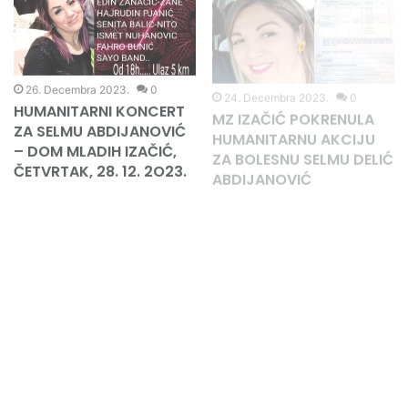
STARA DŽAMIJA U KULI
U PRODAJI SU KARTE ZA
KOJOJ SE DANAS
HUMANITARNI KONCERT
GOTOVO NI ZA TRAG NE
U SVRHU LIJEČENJA
ZNA
SELME ABDIJANOVIĆ
26. Decembra 2023.
0
24. Decembra 2023.
0
HUMANITARNI KONCERT
MZ IZAČIĆ POKRENULA
ZA SELMU ABDIJANOVIĆ
HUMANITARNU AKCIJU
– DOM MLADIH IZAČIĆ,
ZA BOLESNU SELMU DELIĆ
ČETVRTAK, 28. 12. 2O23.
ABDIJANOVIĆ