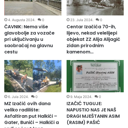
4. Augusta 2024.
0
23. Jula 2024.
0
ČAVNIK: Nema više
Centar Izačića 70-ih,
glavobolje za vozače
lijevo, nekad velelijepi
pri uključivanju u
objekat ZZ Alija Alijagić
saobraćaj na glavnu
zidan prirodnim
cestu
kamenom…
6. Jula 2024.
0
9. Maja 2024.
0
MZ Izačić ovih dana
IZAČIĆ TUGUJE:
veliko radilište:
NAPUSTIO NAS JE NAŠ
Asfaltiran put Halkići –
DRAGI MJEŠTANIN ASIM
Gater, Bunići – Halkići a
(RASIM) PAŠIĆ