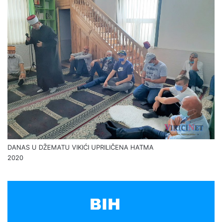
Nezamjenjiv delikates zbog kojeg smo znali u tuđe kukuruzište
zalutati…
2021