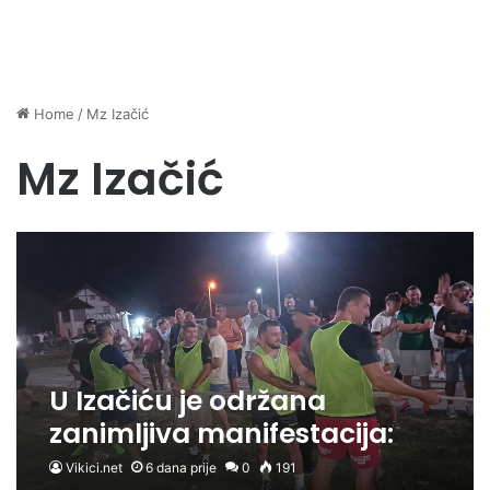
Home
/
Mz Izačić
Mz Izačić
U Izačiću je održana
zanimljiva manifestacija:
“VEČE VESELJA, MUZIKE I
Vikici.net
6 dana prije
0
191