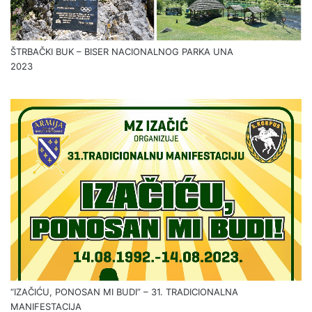
Marinko Majdandžić: Pjesma “Bosanska” za sve normalne ljude –
“Moja majka tamo spava, moj se otac…”
2024
ŠTRBAČKI BUK – BISER NACIONALNOG PARKA UNA
2023