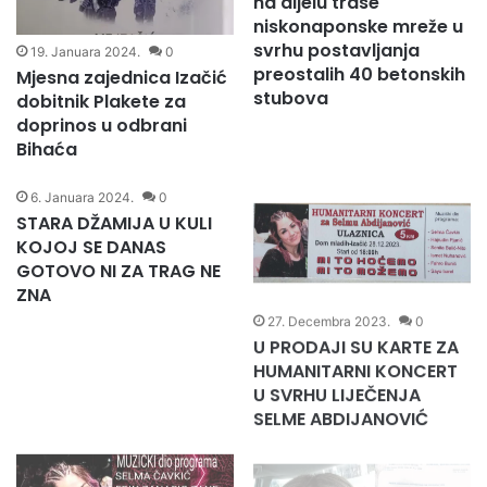
19. Januara 2024.
0
17. Januara 2024.
0
Mjesna zajednica Izačić
Danas u Čavniku vršen
dobitnik Plakete za
predmjer i obilježavanje
doprinos u odbrani
na dijelu trase
Bihaća
niskonaponske mreže u
svrhu postavljanja
preostalih 40 betonskih
stubova
6. Januara 2024.
0
27. Decembra 2023.
0