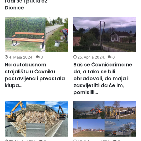
radi se i put kroz
Dionice
4. Maja 2024.
0
25. Aprila 2024.
0
Na autobusnom
Baš se Čavničarima ne
stajalištu u Čavniku
da, a tako se bili
postavljena i preostala
obradovali, do maja i
klupa…
zasvijetliti da će im,
pomislili…