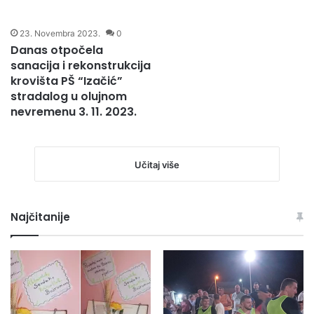
21. Decembra 2023.
0
20. Decembra 2023.
0
MZ IZAČIĆ: BUDŽETOM
Učenici Područne škole
GRADA BIHAĆA
Izačić drugo
PLANIRANA SREDSTVA ZA
polugodište započet će
PUT DIONICE I VIKIĆKIH
u učionicama svoje
ŠEHIDA
škole
23. Novembra 2023.
0
Danas otpočela
sanacija i rekonstrukcija
krovišta PŠ “Izačić”
stradalog u olujnom
nevremenu 3. 11. 2023.