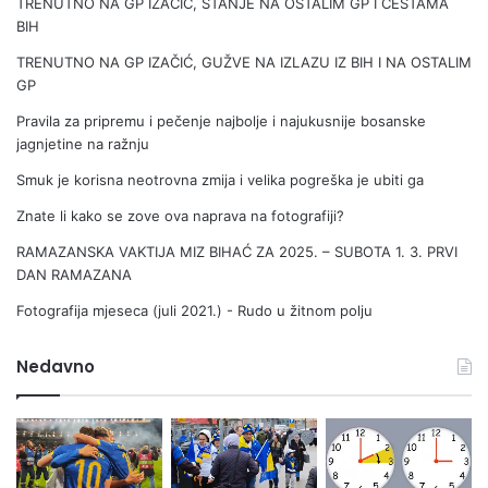
s
18. Maja 2026.
a
n
Š
Top članci & stranice
a
b
Turcizmi u bosanskom jeziku: čardak, dunjaluk, učkur, zahmet…
i
ć
NASLOVNA - NOVI DIZAJN
U Izačiću je održana zanimljiva manifestacija: "VEČE VESELJA,
MUZIKE I SMIJEHA"
TRENUTNO NA GP IZAČIĆ, STANJE NA OSTALIM GP I CESTAMA
BIH
TRENUTNO NA GP IZAČIĆ, GUŽVE NA IZLAZU IZ BIH I NA OSTALIM
GP
Pravila za pripremu i pečenje najbolje i najukusnije bosanske
jagnjetine na ražnju
Smuk je korisna neotrovna zmija i velika pogreška je ubiti ga
Znate li kako se zove ova naprava na fotografiji?