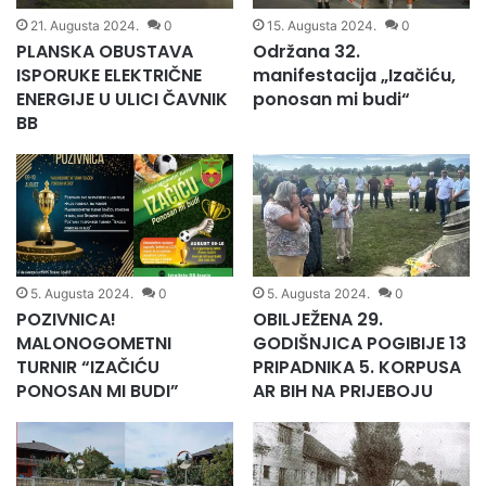
21. Augusta 2024.
0
15. Augusta 2024.
0
PLANSKA OBUSTAVA
Održana 32.
ISPORUKE ELEKTRIČNE
manifestacija „Izačiću,
ENERGIJE U ULICI ČAVNIK
ponosan mi budi“
BB
5. Augusta 2024.
0
5. Augusta 2024.
0
POZIVNICA!
OBILJEŽENA 29.
MALONOGOMETNI
GODIŠNJICA POGIBIJE 13
TURNIR “IZAČIĆU
PRIPADNIKA 5. KORPUSA
PONOSAN MI BUDI”
AR BIH NA PRIJEBOJU