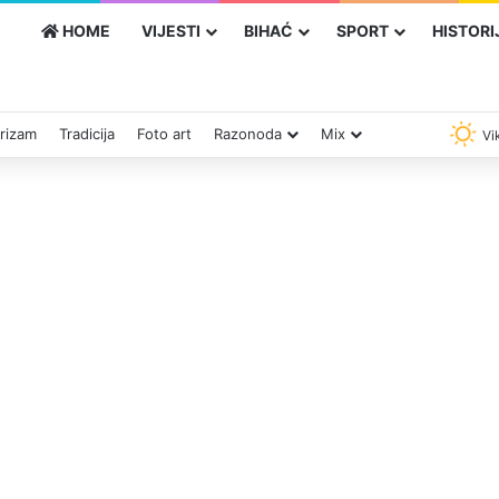
HOME
VIJESTI
BIHAĆ
SPORT
HISTORI
rizam
Tradicija
Foto art
Razonoda
Mix
Vik