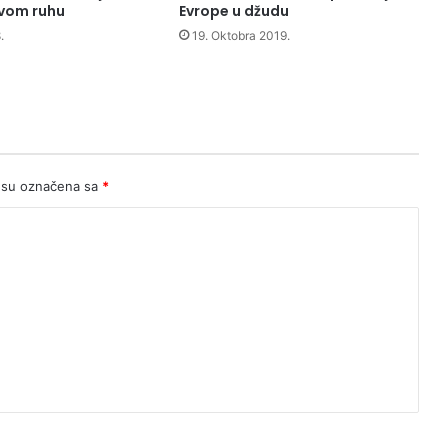
ovom ruhu
Evrope u džudu
.
19. Oktobra 2019.
 su označena sa
*