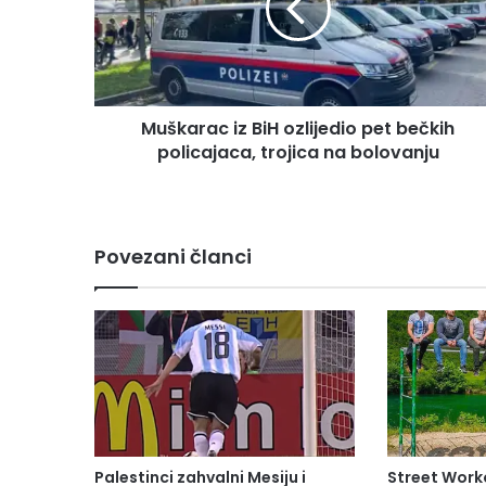
pet
bečkih
policajaca,
trojica
na
Muškarac iz BiH ozlijedio pet bečkih
bolovanju
policajaca, trojica na bolovanju
Povezani članci
Palestinci zahvalni Mesiju i
Street Work