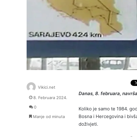
Vikici.net
Danas, 8. februara, navrš
8. Februara 2024.
0
Koliko je samo te 1984. god
Bosna i Hercegovina i bivša 
Manje od minuta
doživjeti.