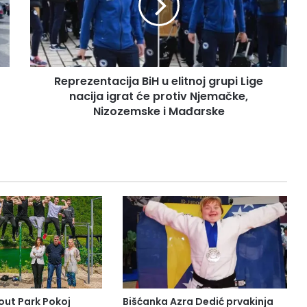
grupi
Lige
nacija
igrat
će
Reprezentacija BiH u elitnoj grupi Lige
protiv
Njemačke,
nacija igrat će protiv Njemačke,
Nizozemske
Nizozemske i Mađarske
i
Mađarske
out Park Pokoj
Bišćanka Azra Dedić prvakinja