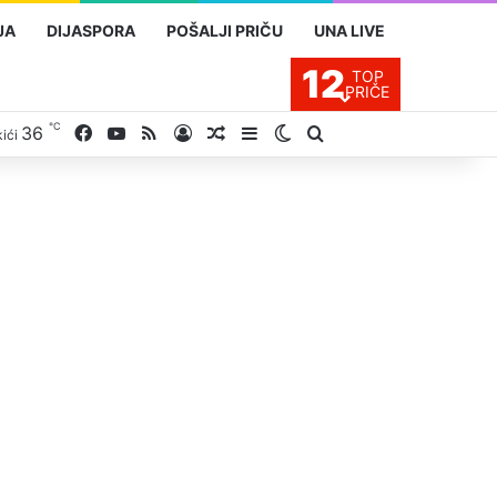
JA
DIJASPORA
POŠALJI PRIČU
UNA LIVE
12
TOP
PRIČE
℃
Facebook
YouTube
RSS
36
Prijavite se
Slučajan proizvod
Sidebar
Switch skin
Traži
ići