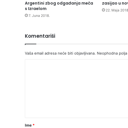
Argentini zbog odgađanja meča
zasijao u n
s Izraelom
22. Maja 2018
7. Juna 2018.
Komentariši
Vaša email adresa neće biti objavljivana.
Neophodna polja
K
o
m
e
n
t
a
r
Ime
*