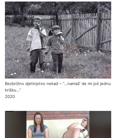
Bezbrižno djetinjstvo nekad – “…namaž’ de mi još jednu
krišku…”
2020