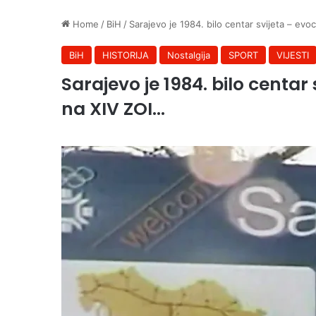
Home
/
BiH
/
Sarajevo je 1984. bilo centar svijeta – ev
BiH
HISTORIJA
Nostalgija
SPORT
VIJESTI
Sarajevo je 1984. bilo centa
na XIV ZOI…