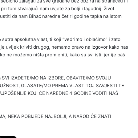
nesebično zalagati za sve građane bez obzira na stranačku ili
pri tom stvarajući nam uvjete za bolji i lagodniji život
ustiti da nam Bihać naredne četiri godine tapka na istom
 sutra apsolutna vlast, ti koji “vedrimo i oblačimo” i zato
e uvijek kriviti drugog, nemamo pravo na izgovor kako nas
ko ne možemo ništa promjeniti, kako su svi isti, jer ije baš
tra SVI IZAĐETE/MO NA IZBORE, OBAVITE/MO SVOJU
UŽNOST, GLASATE/MO PREMA VLASTITOJ SAVJESTI TE
AJPOŠENIJE KOJI ĆE NAREDNE 4 GODINE VODITI NAŠ
A, NEKA POBIJEDE NAJBOLJI, A NAROD ĆE ZNATI