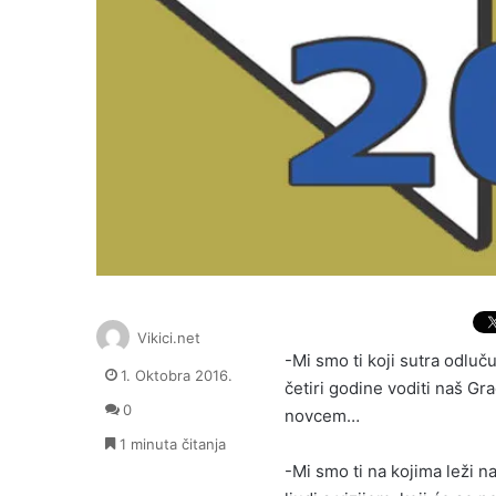
Vikici.net
-Mi smo ti koji sutra odlu
1. Oktobra 2016.
četiri godine voditi naš Gra
0
novcem…
1 minuta čitanja
-Mi smo ti na kojima leži n