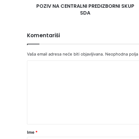
POZIV NA CENTRALNI PREDIZBORNI SKUP
N
SDA
T
R
A
L
Komentariši
N
I
P
Vaša email adresa neće biti objavljivana.
Neophodna polja
R
E
K
D
o
I
Z
m
B
e
O
n
R
N
t
I
a
S
K
r
Ime
*
U