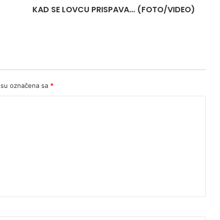
KAD SE LOVCU PRISPAVA... (FOTO/VIDEO)
U
P
R
I
S
P
A
V
 su označena sa
*
A
.
.
.
(
F
O
T
O
/
V
I
D