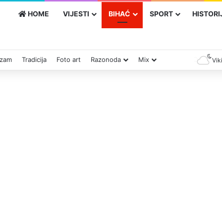
HOME
VIJESTI
BIHAĆ
SPORT
HISTORI
izam
Tradicija
Foto art
Razonoda
Mix
Vik