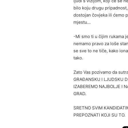
ljudi s vizijom, koji će se 
bilo koju drugu pripadnost, 
dostojan čovjeka ili ćemo p
mjestu…
-Mi smo ti u čijim rukama je
nemamo pravo za loše stanj
se sve to ne tiče, kako iona
tako.
Zato Vas pozivamo da su
GRAĐANSKU I LJUDSKU D
IZABEREMO NAJBOLJE I N
GRAD.
SRETNO SVIM KANDIDATIM
PREPOZNATI KOJI SU TO.