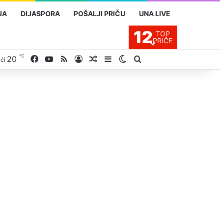
JA
DIJASPORA
POŠALJI PRIČU
UNA LIVE
12
TOP
PRIČE
℃
20
Facebook
YouTube
RSS
Prijavite se
Slučajan proizvod
Sidebar
Switch skin
Traži
ići