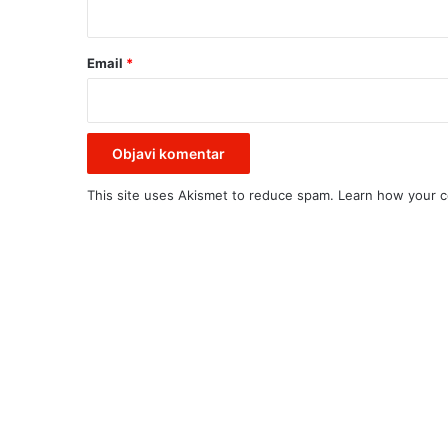
*
P
S
D
Email
*
A
This site uses Akismet to reduce spam.
Learn how your c