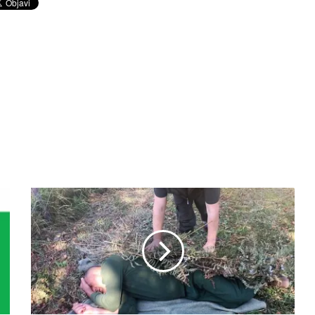
K
A
D
S
E
L
O
V
C