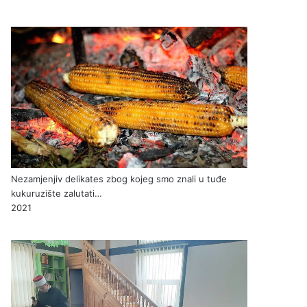
Nezamjenjiv delikates zbog kojeg smo znali u tuđe
kukuruzište zalutati…
2021