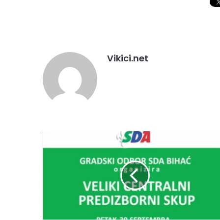
Vikici.net
P
O
Z
I
V
N
A
C
E