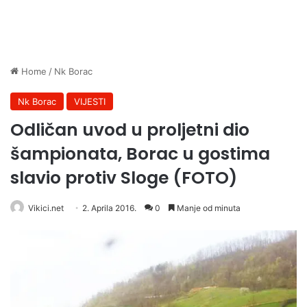
Home
/
Nk Borac
Nk Borac
VIJESTI
Odličan uvod u proljetni dio
šampionata, Borac u gostima
slavio protiv Sloge (FOTO)
Vikici.net
2. Aprila 2016.
0
Manje od minuta