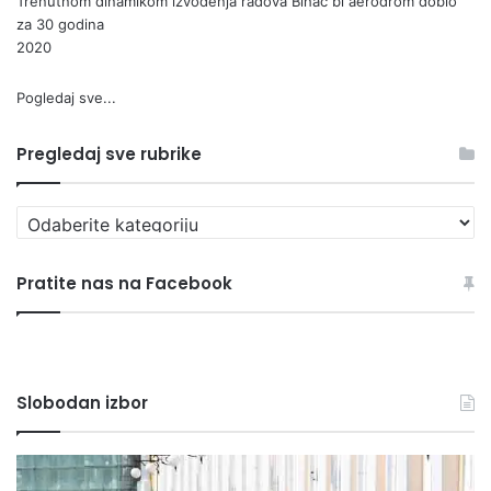
Trenutnom dinamikom izvođenja radova Bihać bi aerodrom dobio
za 30 godina
2020
Pogledaj sve...
Pregledaj sve rubrike
P
r
e
Pratite nas na Facebook
g
l
e
d
a
Slobodan izbor
j
s
v
O
“
e
d
Č