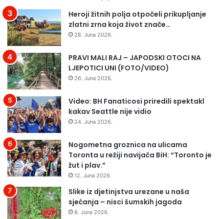
l
ć
Heroji žitnih polja otpočeli prikupljanje
u
i
zlatni zrna koja život znače…
ž
m
28. Juna 2026.
b
a
e
:
PRAVI MALI RAJ – JAPODSKI OTOCI NA
n
V
LJEPOTICI UNI (FOTO/VIDEO)
a
e
v
l
26. Juna 2026.
o
i
z
k
Video: BH Fanaticosi priredili spektakl
i
i
kakav Seattle nije vidio
l
v
24. Juna 2026.
a
o
m
ć
Nogometna groznica na ulicama
o
n
Toronta u režiji navijača BiH: “Toronto je
ć
j
žut i plav.”
i
a
12. Juna 2026.
ć
k
e
Slike iz djetinjstva urezane u naša
u
k
sjećanja – nisci šumskih jagoda
v
o
l
8. Juna 2026.