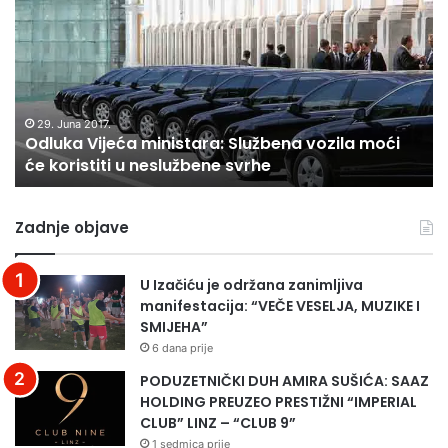
r
l
a
u
u
č
b
k
a
r
a
n
i
V
s
k
i
k
29. Juna 2017.
e
Odluka Vijeća ministara: Službena vozila moći
j
a
će koristiti u neslužbene svrhe
e
l
ć
e
a
p
Zadnje objave
m
o
i
t
n
i
U Izačiću je održana zanimljiva
i
c
manifestacija: “VEČE VESELJA, MUZIKE I
s
a
SMIJEHA”
t
”
6 dana prije
a
u
r
V
PODUZETNIČKI DUH AMIRA SUŠIĆA: SAAZ
a
i
HOLDING PREUZEO PRESTIŽNI “IMPERIAL
:
k
CLUB” LINZ – “CLUB 9”
S
i
1 sedmica prije