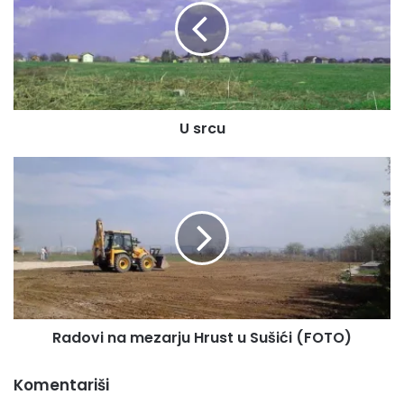
c
u
U srcu
R
a
d
o
v
i
n
a
m
Radovi na mezarju Hrust u Sušići (FOTO)
e
z
a
Komentariši
r