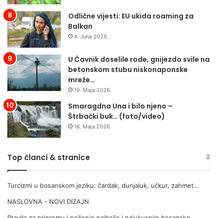
r
a
i
s
Odlične vijesti: EU ukida roaming za
s
n
Balkan
t
i
4. Juna 2026.
i
š
t
t
U Čavnik doselile rode, gnijezdo svile na
i
v
betonskom stubu niskonaponske
u
u
mreže…
n
m
19. Maja 2026.
e
l
s
a
Smaragdna Una i bilo njeno –
l
d
Štrbački buk… (foto/video)
u
o
18. Maja 2026.
ž
g
b
i
e
a
Top članci & stranice
n
m
e
b
Turcizmi u bosanskom jeziku: čardak, dunjaluk, učkur, zahmet…
s
i
v
c
NASLOVNA - NOVI DIZAJN
r
i
h
o
Pravila za pripremu i pečenje najbolje i najukusnije bosanske