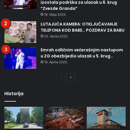
izostala podrška za ulazak u 6. krug
“Zvezde Granda”
18. Maja 2025.
LUTAJUĆA KAMERA: OTKLJUČAVANJE
TELEFONA KOD BABE… POZDRAV ZA BABU
25. Aprila 2025.
Emrah odličnim večerašnjim nastupom
u ZG obezbijedio ulazak u 5. krug…
19. Aprila 2025.
Prethodna
Naredna
stranica
stranica
Historija