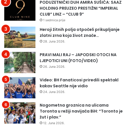
PODUZETNIČKI DUH AMIRA SUŠIĆA: SAAZ
HOLDING PREUZEO PRESTIŽNI “IMPERIAL
CLUB” LINZ – “CLUB 9”
1 sedmica prije
Heroji žitnih polja otpočeli prikupljanje
zlatni zrna koja život znače…
28. Juna 2026.
PRAVI MALI RAJ – JAPODSKI OTOCI NA
LJEPOTICI UNI (FOTO/VIDEO)
26. Juna 2026.
Video: BH Fanaticosi priredili spektakl
kakav Seattle nije vidio
24. Juna 2026.
Nogometna groznica na ulicama
Toronta u režiji navijača BiH: “Toronto je
žut i plav.”
12. Juna 2026.