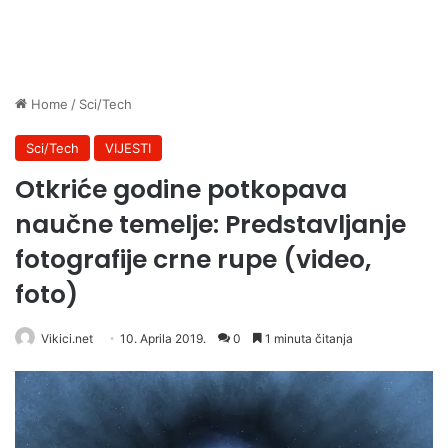
Home
/
Sci/Tech
Sci/Tech
VIJESTI
Otkriće godine potkopava
naučne temelje: Predstavljanje
fotografije crne rupe (video,
foto)
Vikici.net
10. Aprila 2019.
0
1 minuta čitanja