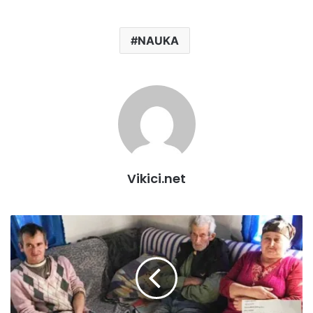
NAUKA
Vikici.net
DEVIZNI
I
ŠTEDNI
RAČUN
ZA
UPLATU
DONACIJA