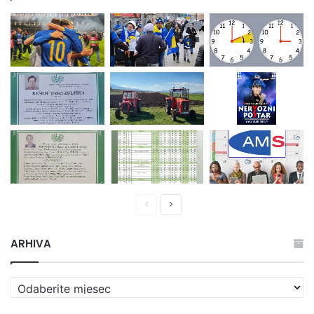
Prethodna
Naredna
stranica
stranica
ARHIVA
ARHIVA