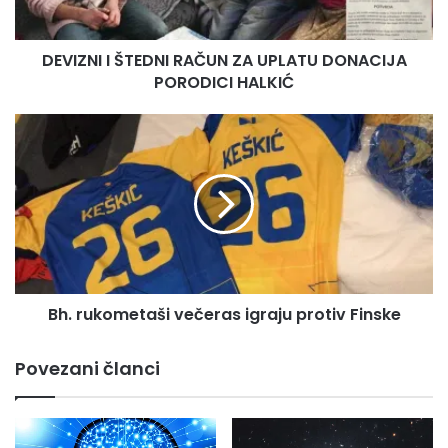
PORODICI
HALKIĆ
DEVIZNI I ŠTEDNI RAČUN ZA UPLATU DONACIJA
PORODICI HALKIĆ
Bh.
rukometaši
večeras
igraju
protiv
Finske
Bh. rukometaši večeras igraju protiv Finske
Povezani članci