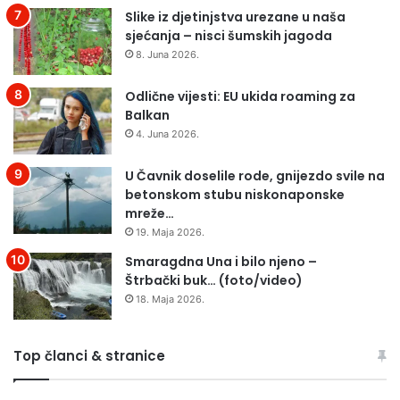
Slike iz djetinjstva urezane u naša
sjećanja – nisci šumskih jagoda
8. Juna 2026.
Odlične vijesti: EU ukida roaming za
Balkan
4. Juna 2026.
U Čavnik doselile rode, gnijezdo svile na
betonskom stubu niskonaponske
mreže…
19. Maja 2026.
Smaragdna Una i bilo njeno –
Štrbački buk… (foto/video)
18. Maja 2026.
Top članci & stranice