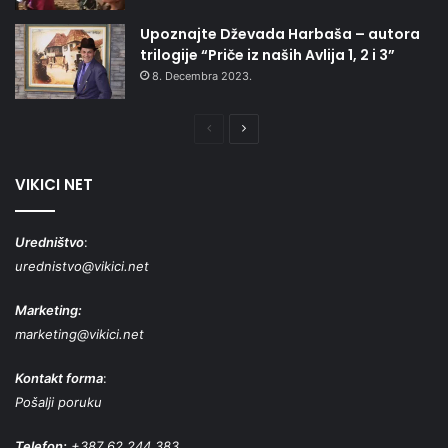
Upoznajte Dževada Harbaša – autora
trilogije “Priče iz naših Avlija 1, 2 i 3”
8. Decembra 2023.
Prethodna
Naredna
stranica
stranica
VIKICI NET
Uredništvo
:
urednistvo@vikici.net
Marketing:
marketing@vikici.net
Kontakt forma
:
Pošalji poruku
Telefon:
+387 62 244 383