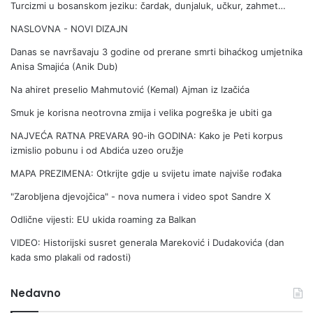
Turcizmi u bosanskom jeziku: čardak, dunjaluk, učkur, zahmet…
NASLOVNA - NOVI DIZAJN
Danas se navršavaju 3 godine od prerane smrti bihaćkog umjetnika
Anisa Smajića (Anik Dub)
Na ahiret preselio Mahmutović (Kemal) Ajman iz Izačića
Smuk je korisna neotrovna zmija i velika pogreška je ubiti ga
NAJVEĆA RATNA PREVARA 90-ih GODINA: Kako je Peti korpus
izmislio pobunu i od Abdića uzeo oružje
MAPA PREZIMENA: Otkrijte gdje u svijetu imate najviše rođaka
"Zarobljena djevojčica" - nova numera i video spot Sandre X
Odlične vijesti: EU ukida roaming za Balkan
VIDEO: Historijski susret generala Mareković i Dudakovića (dan
kada smo plakali od radosti)
Nedavno