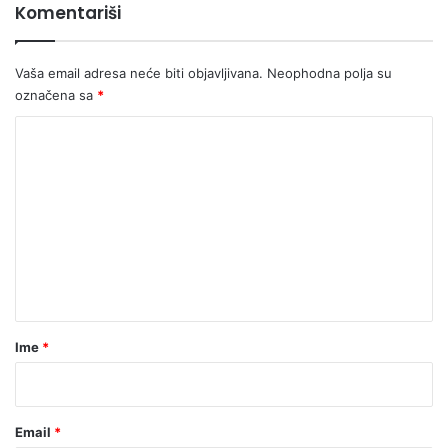
Komentariši
Vaša email adresa neće biti objavljivana.
Neophodna polja su
označena sa
*
K
o
m
e
n
t
a
r
Ime
*
*
Email
*