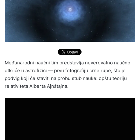
Međunarodni naučni tim predstavlja neverovatno naučno
otkriće u astrofizici — prvu fotografiju crne rupe, što je
podvig koji će staviti na probu stub nauke: opštu teoriju
relativiteta Alberta Ajnštajna.