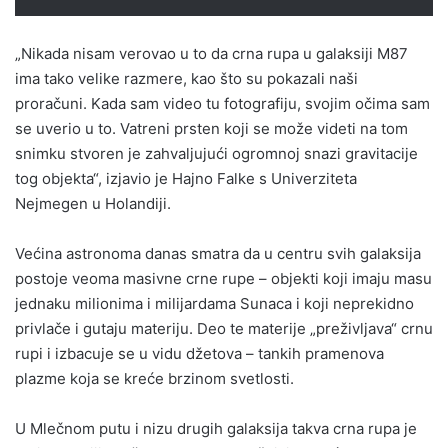
„Nikada nisam verovao u to da crna rupa u galaksiji M87
ima tako velike razmere, kao što su pokazali naši
proračuni. Kada sam video tu fotografiju, svojim očima sam
se uverio u to. Vatreni prsten koji se može videti na tom
snimku stvoren je zahvaljujući ogromnoj snazi gravitacije
tog objekta“, izjavio je Hajno Falke s Univerziteta
Nejmegen u Holandiji.
Većina astronoma danas smatra da u centru svih galaksija
postoje veoma masivne crne rupe – objekti koji imaju masu
jednaku milionima i milijardama Sunaca i koji neprekidno
privlače i gutaju materiju. Deo te materije „preživljava“ crnu
rupi i izbacuje se u vidu džetova – tankih pramenova
plazme koja se kreće brzinom svetlosti.
U Mlečnom putu i nizu drugih galaksija takva crna rupa je