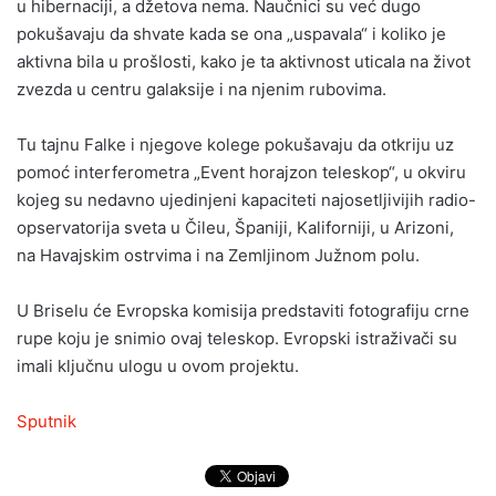
u hibernaciji, a džetova nema. Naučnici su već dugo
pokušavaju da shvate kada se ona „uspavala“ i koliko je
aktivna bila u prošlosti, kako je ta aktivnost uticala na život
zvezda u centru galaksije i na njenim rubovima.
Tu tajnu Falke i njegove kolege pokušavaju da otkriju uz
pomoć interferometra „Event horajzon teleskop“, u okviru
kojeg su nedavno ujedinjeni kapaciteti najosetljivijih radio-
opservatorija sveta u Čileu, Španiji, Kaliforniji, u Arizoni,
na Havajskim ostrvima i na Zemljinom Južnom polu. ​
U Briselu će Evropska komisija predstaviti fotografiju crne
rupe koju je snimio ovaj teleskop. Evropski istraživači su
imali ključnu ulogu u ovom projektu.
Sputnik