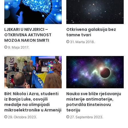
LJEKARI U NEVJERICI –
Otkrivena galaksija bez
OTKRIVENA AKTIVNOST
tamne tvari
MOZGA NAKON SMRTI
31. Marta 2018.
9. Maja 2017.
BiH: Nikola i Azra, studenti
Nauka sve bliže rješavanju
iz Banja Luke, osvojili
misterije antimaterije,
medalje na olimpijadi
potvrdila Einsteinovu
mikroelektronike u Armeniji
teoriju
29. Oktobra 2023.
27. Septembra 2023.