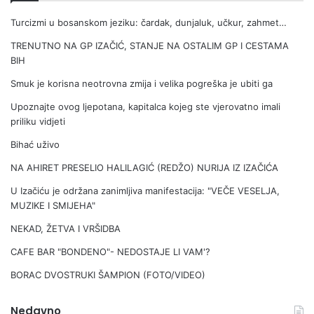
š
Turcizmi u bosanskom jeziku: čardak, dunjaluk, učkur, zahmet…
i
TRENUTNO NA GP IZAČIĆ, STANJE NA OSTALIM GP I CESTAMA
BIH
Smuk je korisna neotrovna zmija i velika pogreška je ubiti ga
Upoznajte ovog ljepotana, kapitalca kojeg ste vjerovatno imali
priliku vidjeti
Bihać uživo
NA AHIRET PRESELIO HALILAGIĆ (REDŽO) NURIJA IZ IZAČIĆA
U Izačiću je održana zanimljiva manifestacija: "VEČE VESELJA,
MUZIKE I SMIJEHA"
NEKAD, ŽETVA I VRŠIDBA
CAFE BAR "BONDENO"- NEDOSTAJE LI VAM'?
BORAC DVOSTRUKI ŠAMPION (FOTO/VIDEO)
Nedavno