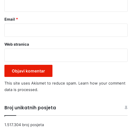
*
”
r
o
s
Email
*
t
o
r
e
Web stranica
č
e
n
o
,
i
This site uses Akismet to reduce spam.
Learn how your comment
z
data is processed.
r
e
š
Broj unikatnih posjeta
e
t
a
1.517.304 broj posjeta
o