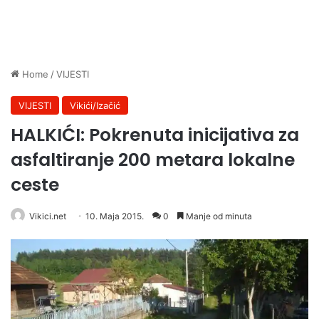
Home
/
VIJESTI
VIJESTI
Vikići/Izačić
HALKIĆI: Pokrenuta inicijativa za
asfaltiranje 200 metara lokalne
ceste
Vikici.net
10. Maja 2015.
0
Manje od minuta