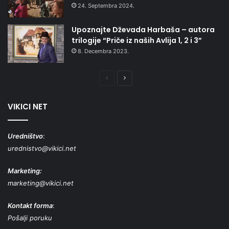
24. Septembra 2024.
Upoznajte Dževada Harbaša – autora
trilogije “Priče iz naših Avlija 1, 2 i 3”
8. Decembra 2023.
Prethodna
Naredna
stranica
stranica
VIKICI NET
Uredništvo
:
urednistvo@vikici.net
Marketing:
marketing@vikici.net
Kontakt forma
:
Pošalji poruku