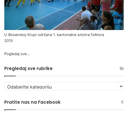
U Bosanskoj Krupi održana 1. kantonalna smotra folklora
2015
Pogledaj sve...
Pregledaj sve rubrike
P
r
e
Pratite nas na Facebook
g
l
e
d
a