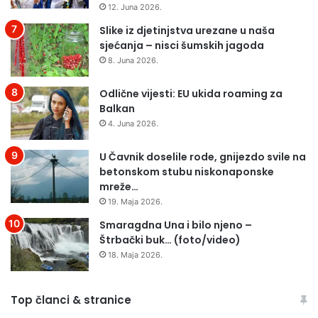
12. Juna 2026.
o
A
m
Slike iz djetinjstva urezane u naša
8
i
sjećanja – nisci šumskih jagoda
0
s
0
8. Juna 2026.
e
M
v
E
Odlične vijesti: EU ukida roaming za
d
T
Balkan
a
A
4. Juna 2026.
h
R
o
A
U Čavnik doselile rode, gnijezdo svile na
m
betonskom stubu niskonaponske
n
mreže…
a
19. Maja 2026.
s
r
Smaragdna Una i bilo njeno –
c
Štrbački buk… (foto/video)
u
18. Maja 2026.
i
u
d
Top članci & stranice
u