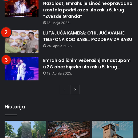
Nažalost, Emrahu je sinoć neopravdano
izostala podrška za ulazak u 6. krug
“Zvezde Granda”
18. Maja 2025.
LUTAJUĆA KAMERA: OTKLJUČAVANJE
TELEFONA KOD BABE… POZDRAV ZA BABU
25. Aprila 2025.
Emrah odličnim večerašnjim nastupom
u ZG obezbijedio ulazak u 5. krug…
19. Aprila 2025.
Prethodna
Naredna
stranica
stranica
Historija