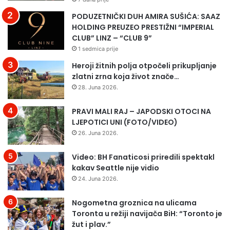
i
A
ć
S
PODUZETNIČKI DUH AMIRA SUŠIĆA: SAAZ
–
T
HOLDING PREUZEO PRESTIŽNI “IMPERIAL
K
U
CLUB” LINZ – “CLUB 9”
r
P
1 sedmica prije
a
U
Heroji žitnih polja otpočeli prikupljanje
j
P
zlatni zrna koja život znače…
i
O
28. Juna 2026.
š
L
n
U
PRAVI MALI RAJ – JAPODSKI OTOCI NA
i
F
LJEPOTICI UNI (FOTO/VIDEO)
k
I
s
N
26. Juna 2026.
a
A
h
L
Video: BH Fanaticosi priredili spektakl
a
U
kakav Seattle nije vidio
r
U
24. Juna 2026.
m
T
o
R
Nogometna groznica na ulicama
n
K
Toronta u režiji navijača BiH: “Toronto je
i
E
žut i plav.”
k
N