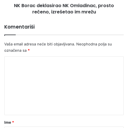
e
NK Borac deklasirao NK Omladinac, prosto
k
s
rečeno, izrešetao im mrežu
l
t
a
a
s
Komentariši
c
i
i
r
j
a
Vaša email adresa neće biti objavljivana.
Neophodna polja su
u
o
označena sa
*
“
N
R
K
K
o
O
o
t
m
a
l
m
r
a
e
y
d
k
n
i
a
n
t
n
a
a
j
c
o
,
r
Ime
*
n
p