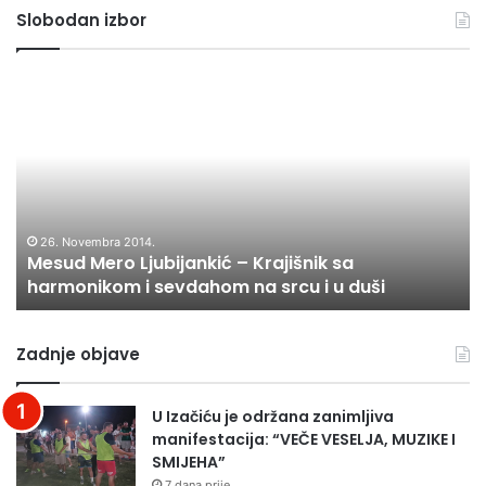
Slobodan izbor
j
s
v
M
O
e
e
I
r
s
R
u
u
I
b
d
O
r
M
:
i
e
T
k
r
U
26. Novembra 2014.
e
Mesud Mero Ljubijankić – Krajišnik sa
o
K
harmonikom i sevdahom na srcu i u duši
L
A
j
I
u
Z
Zadnje objave
b
B
i
O
j
R
U Izačiću je održana zanimljiva
a
I
manifestacija: “VEČE VESELJA, MUZIKE I
n
O
SMIJEHA”
k
N
7 dana prije