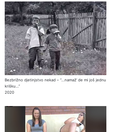
Bezbrižno djetinjstvo nekad – “…namaž’ de mi još jednu
krišku…”
2020