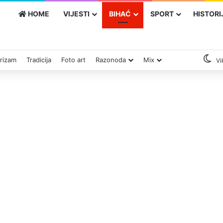
HOME
VIJESTI
BIHAĆ
SPORT
HISTORI
rizam
Tradicija
Foto art
Razonoda
Mix
Vi