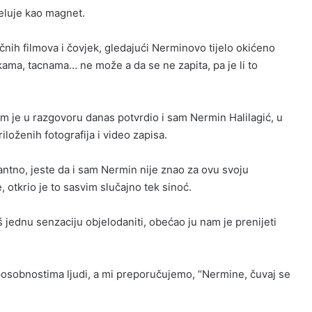
jeluje kao magnet.
čnih filmova i čovjek, gledajući Nerminovo tijelo okićeno
kama, tacnama… ne može a da se ne zapita, pa je li to
nam je u razgovoru danas potvrdio i sam Nermin Halilagić, u
riloženih fotografija i video zapisa.
ntno, jeste da i sam Nermin nije znao za ovu svoju
otkrio je to sasvim slučajno tek sinoć.
oš jednu senzaciju objelodaniti, obećao ju nam je prenijeti
sposobnostima ljudi, a mi preporučujemo, “Nermine, čuvaj se