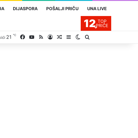
JA
DIJASPORA
POŠALJI PRIČU
UNA LIVE
12
TOP
PRIČE
℃
21
Facebook
YouTube
RSS
Prijavite se
Slučajan proizvod
Sidebar
Switch skin
Traži
kići