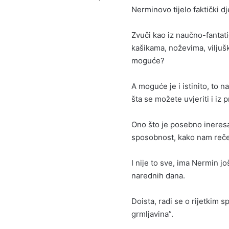
Nerminovo tijelo faktički d
Zvuči kao iz naučno-fantati
kašikama, noževima, viljuš
moguće?
A moguće je i istinito, to 
šta se možete uvjeriti i iz p
Ono što je posebno ineresa
sposobnost, kako nam reče, 
I nije to sve, ima Nermin j
narednih dana.
Doista, radi se o rijetkim 
grmljavina”.