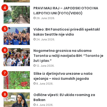
Ć
v
PRAVI MALI RAJ – JAPODSKI OTOCI NA
N
e
LJEPOTICI UNI (FOTO/VIDEO)
A
ć
I
i
26. Juna 2026.
Z
h
B
n
Video: BH Fanaticosi priredili spektakl
O
a
kakav Seattle nije vidio
R
u
24. Juna 2026.
I
č
M
n
Nogometna groznica na ulicama
A
i
Toronta u režiji navijača BiH: “Toronto je
K
k
žut i plav.”
O
a
12. Juna 2026.
J
d
I
Slike iz djetinjstva urezane u naša
a
Ć
sjećanja – nisci šumskih jagoda
n
E
a
8. Juna 2026.
S
š
E
n
Odlične vijesti: EU ukida roaming za
O
j
Balkan
D
i
4. Juna 2026.