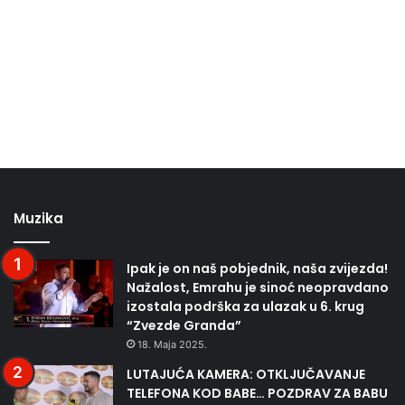
Muzika
Ipak je on naš pobjednik, naša zvijezda!
Nažalost, Emrahu je sinoć neopravdano
izostala podrška za ulazak u 6. krug
“Zvezde Granda”
18. Maja 2025.
LUTAJUĆA KAMERA: OTKLJUČAVANJE
TELEFONA KOD BABE… POZDRAV ZA BABU