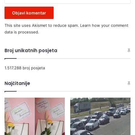
l
n
o
g
This site uses Akismet to reduce spam.
Learn how your comment
m
data is processed.
e
z
a
Broj unikatnih posjeta
r
j
a
1.517.288 broj posjeta
u
S
Najčitanije
u
š
i
ć
i
(
F
O
T