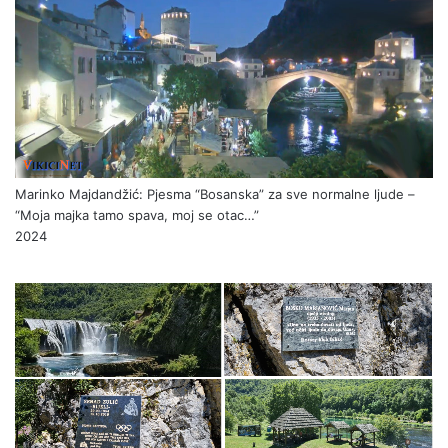
Marinko Majdandžić: Pjesma “Bosanska” za sve normalne ljude –
“Moja majka tamo spava, moj se otac…”
2024