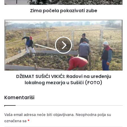
l
Zima počela pokazivati zube
a
p
o
D
k
Ž
a
E
z
M
i
A
v
T
a
S
t
U
i
Š
DŽEMAT SUŠIĆI VIKIĆI: Radovi na uređenju
z
I
u
lokalnog mezarja u Sušići (FOTO)
Ć
b
I
e
V
Komentariši
I
K
I
Vaša email adresa neće biti objavljivana.
Neophodna polja su
Ć
označena sa
*
I