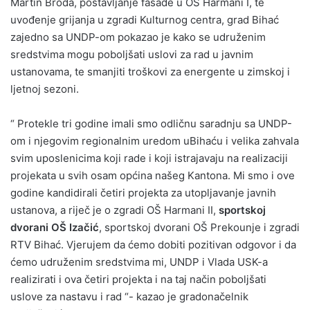
Martin Broda, postavljanje fasade u OŠ Harmani I, te
uvođenje grijanja u zgradi Kulturnog centra, grad Bihać
zajedno sa UNDP-om pokazao je kako se udruženim
sredstvima mogu poboljšati uslovi za rad u javnim
ustanovama, te smanjiti troškovi za energente u zimskoj i
ljetnoj sezoni.
“ Protekle tri godine imali smo odličnu saradnju sa UNDP-
om i njegovim regionalnim uredom uBihaću i velika zahvala
svim uposlenicima koji rade i koji istrajavaju na realizaciji
projekata u svih osam općina našeg Kantona. Mi smo i ove
godine kandidirali četiri projekta za utopljavanje javnih
ustanova, a riječ je o zgradi OŠ Harmani II,
sportskoj
dvorani OŠ Izačić
, sportskoj dvorani OŠ Prekounje i zgradi
RTV Bihać. Vjerujem da ćemo dobiti pozitivan odgovor i da
ćemo udruženim sredstvima mi, UNDP i Vlada USK-a
realizirati i ova četiri projekta i na taj način poboljšati
uslove za nastavu i rad “- kazao je gradonačelnik