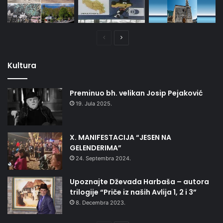
Prethodna
Naredna
stranica
stranica
Kultura
Preminuo bh. velikan Josip Pejaković
19. Jula 2025.
X. MANIFESTACIJA “JESEN NA
GELENDERIMA”
24. Septembra 2024.
Upoznajte Dževada Harbaša – autora
trilogije “Priče iz naših Avlija 1, 2 i 3”
8. Decembra 2023.