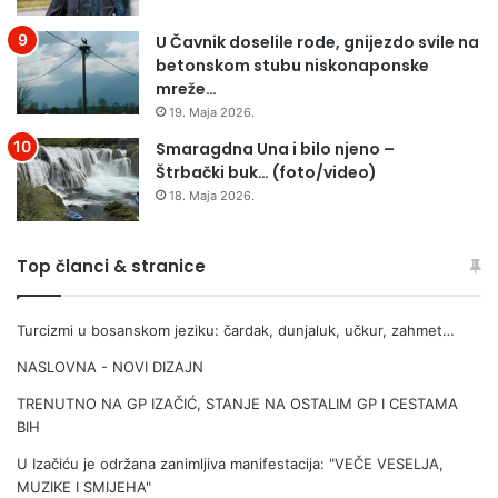
R
c
Ž
e
U Čavnik doselile rode, gnijezdo svile na
A
betonskom stubu niskonaponske
T
mreže…
I
19. Maja 2026.
2
3
Smaragdna Una i bilo njeno –
.
Štrbački buk… (foto/video)
4
18. Maja 2026.
.
2
0
Top članci & stranice
2
2
Turcizmi u bosanskom jeziku: čardak, dunjaluk, učkur, zahmet…
.
NASLOVNA - NOVI DIZAJN
TRENUTNO NA GP IZAČIĆ, STANJE NA OSTALIM GP I CESTAMA
BIH
U Izačiću je održana zanimljiva manifestacija: "VEČE VESELJA,
MUZIKE I SMIJEHA"