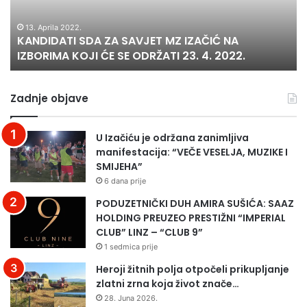
i
A
i
k
T
v
13. Aprila 2022.
e
KANDIDATI SDA ZA SAVJET MZ IZAČIĆ NA
I
e
IZBORIMA KOJI ĆE SE ODRŽATI 23. 4. 2022.
S
n
D
H
A
o
Zadnje objave
Z
k
A
i
S
n
U Izačiću je održana zanimljiva
A
g
manifestacija: “VEČE VESELJA, MUZIKE I
V
,
SMIJEHA”
J
j
6 dana prije
E
e
T
d
PODUZETNIČKI DUH AMIRA SUŠIĆA: SAAZ
M
a
HOLDING PREUZEO PRESTIŽNI “IMPERIAL
Z
n
CLUB” LINZ – “CLUB 9”
I
o
1 sedmica prije
Z
d
Heroji žitnih polja otpočeli prikupljanje
A
n
zlatni zrna koja život znače…
Č
a
28. Juna 2026.
I
j