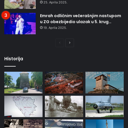
25. Aprila 2025.
Emrah odličnim večerašnjim nastupom
u ZG obezbijedio ulazak u 5. krug…
19. Aprila 2025.
Prethodna
Naredna
stranica
stranica
Historija