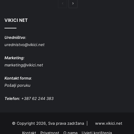
Prethodna
Naredna
stranica
stranica
VIKICI NET
Uredništvo
:
urednistvo@vikici.net
Marketing:
marketing@vikici.net
Kontakt forma
:
Pošalji poruku
Telefon:
+387 62 244 383
© Copyright 2026, Sva prava zadržana |
www.vikici.net
Kontakt
Privatnost
O nama
Uvjeti korištenja