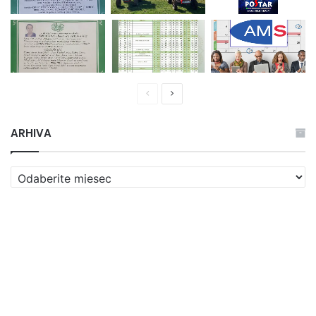
Prethodna
Naredna
stranica
stranica
ARHIVA
ARHIVA