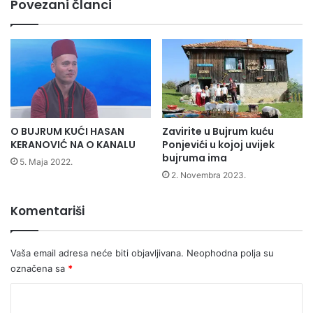
Povezani članci
O BUJRUM KUĆI HASAN
Zavirite u Bujrum kuću
KERANOVIĆ NA O KANALU
Ponjevići u kojoj uvijek
bujruma ima
5. Maja 2022.
2. Novembra 2023.
Komentariši
Vaša email adresa neće biti objavljivana.
Neophodna polja su
označena sa
*
K