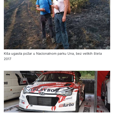
Kiša ugasila požar u Nacionalnom parku Una, bez velikih šteta
2017