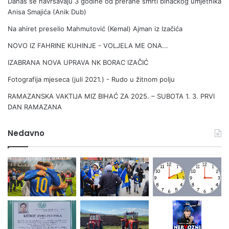
Danas se navršavaju 3 godine od prerane smrti bihaćkog umjetnika
Anisa Smajića (Anik Dub)
Na ahiret preselio Mahmutović (Kemal) Ajman iz Izačića
NOVO IZ FAHRINE KUHINJE - VOLJELA ME ONA...
IZABRANA NOVA UPRAVA NK BORAC IZAČIĆ
Fotografija mjeseca (juli 2021.) - Rudo u žitnom polju
RAMAZANSKA VAKTIJA MIZ BIHAĆ ZA 2025. – SUBOTA 1. 3. PRVI
DAN RAMAZANA
Nedavno