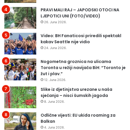
PRAVI MALI RAJ – JAPODSKI OTOCI NA
LJEPOTICI UNI (FOTO/VIDEO)
26. Juna 2026.
Video: BH Fanaticosi priredili spektakl
kakav Seattle nije vidio
24. Juna 2026.
Nogometna groznica na ulicama
Toronta u režiji navijača BiH: “Toronto je
žut i plav.”
12. Juna 2026.
Slike iz djetinjstva urezane u naša
sjećanja – nisci šumskih jagoda
8. Juna 2026.
Odlične vijesti: EU ukida roaming za
Balkan
4. Juna 2026.