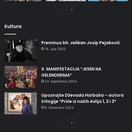
Prethodna
Naredna
stranica
stranica
Kultura
Preminuo bh. velikan Josip Pejaković
19. Jula 2025.
X. MANIFESTACIJA “JESEN NA
GELENDERIMA”
24. Septembra 2024.
Upoznajte Dževada Harbaša – autora
trilogije “Priče iz naših Avlija 1, 2 i 3”
8. Decembra 2023.
Prethodna
Naredna
stranica
stranica