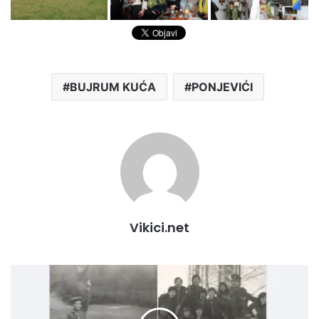
BUJRUM KUĆA
PONJEVIĆI
Vikici.net
DODATNA
NASTAVA
I
IZVIĐAČI