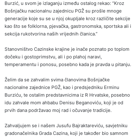
Burzić, u svom je izlaganju između ostalog rekao: “Kroz
Bošnjačku nacionalnu zajednicu PGŽ su prošle mnoge
generacije koje su se u njoj okupljale kroz različite sekcije
kao što se folklorna, pjevačka, gastronomska, sportska ali i
sekcija rukotvorina naših vrijednih članica.”
Stanovništvo Cazinske krajine je inače poznato po toplom
dočeku i gostoprimstvu, ali i po plahoj naravi,
temperamentu i ponosu, posebno kada je pravda u pitanju.
Želim da se zahvalim svima članovima Bošnjačke
nacionalne zajednice PGŽ, kao i predsjedniku Erminu
Burziću, te ostalim predstavnicima iz R Hrvatske, posebno
idu zahvale mom ahbabu Denisu Beganoviću, koji je od
prvih dana podržavao moj rad i očuvanje tradicije.
Zahvaljujem se i našem Jusufu Bajraktareviću, savjetniku
gradonačelnika Grada Cazina, koji je također bio samnom