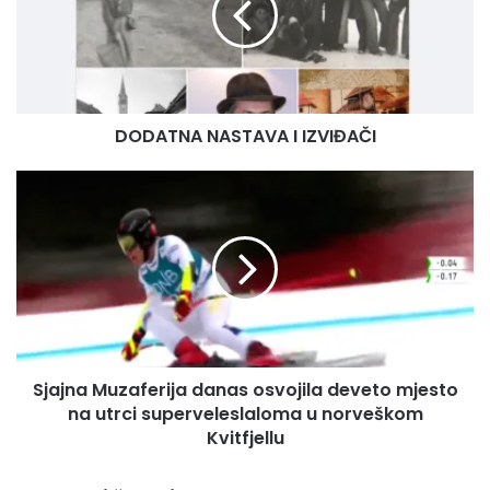
DODATNA NASTAVA I IZVIĐAČI
Sjajna
Muzaferija
danas
osvojila
deveto
mjesto
na
utrci
superveleslaloma
Sjajna Muzaferija danas osvojila deveto mjesto
u
norveškom
na utrci superveleslaloma u norveškom
Kvitfjellu
Kvitfjellu