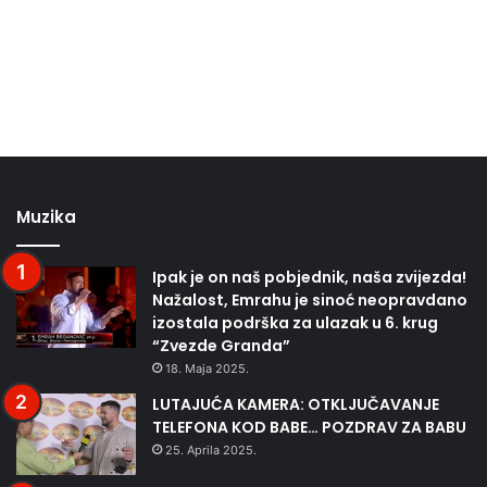
Muzika
Ipak je on naš pobjednik, naša zvijezda!
Nažalost, Emrahu je sinoć neopravdano
izostala podrška za ulazak u 6. krug
“Zvezde Granda”
18. Maja 2025.
LUTAJUĆA KAMERA: OTKLJUČAVANJE
TELEFONA KOD BABE… POZDRAV ZA BABU
25. Aprila 2025.