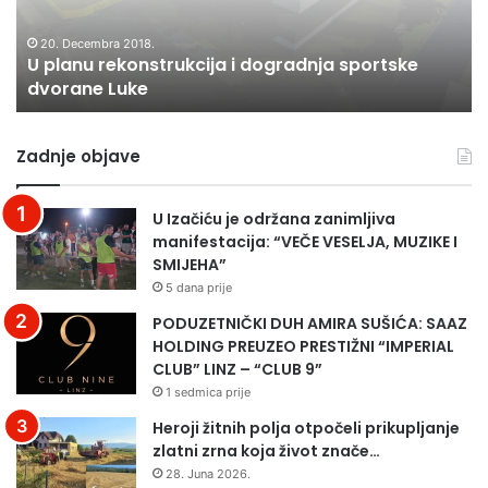
dvorane
LI
Luke
K
20. Decembra 2018.
U planu rekonstrukcija i dogradnja sportske
dvorane Luke
Zadnje objave
U Izačiću je održana zanimljiva
manifestacija: “VEČE VESELJA, MUZIKE I
SMIJEHA”
5 dana prije
PODUZETNIČKI DUH AMIRA SUŠIĆA: SAAZ
HOLDING PREUZEO PRESTIŽNI “IMPERIAL
CLUB” LINZ – “CLUB 9”
1 sedmica prije
Heroji žitnih polja otpočeli prikupljanje
zlatni zrna koja život znače…
28. Juna 2026.