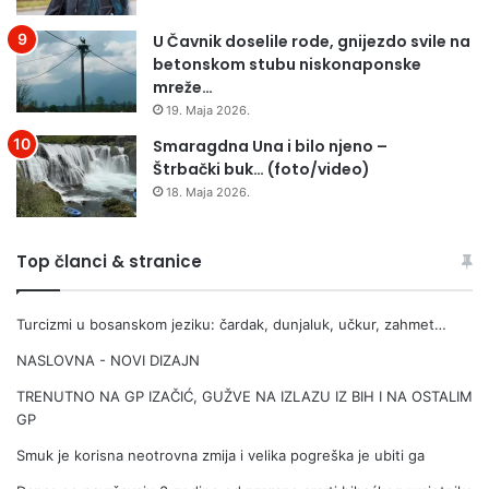
U Čavnik doselile rode, gnijezdo svile na
betonskom stubu niskonaponske
mreže…
19. Maja 2026.
Smaragdna Una i bilo njeno –
Štrbački buk… (foto/video)
18. Maja 2026.
Top članci & stranice
Turcizmi u bosanskom jeziku: čardak, dunjaluk, učkur, zahmet…
NASLOVNA - NOVI DIZAJN
TRENUTNO NA GP IZAČIĆ, GUŽVE NA IZLAZU IZ BIH I NA OSTALIM
GP
Smuk je korisna neotrovna zmija i velika pogreška je ubiti ga