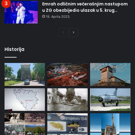
Emrah odličnim večerašnjim nastupom
u ZG obezbijedio ulazak u 5. krug…
19. Aprila 2025.
Prethodna
Naredna
stranica
stranica
Historija