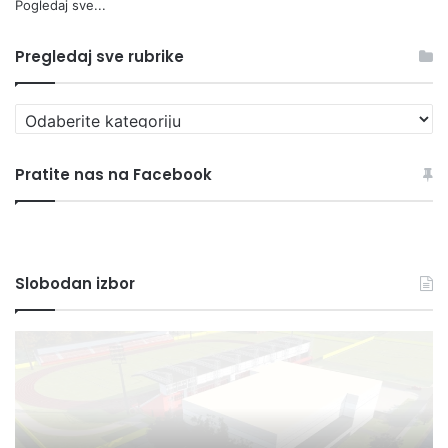
Pogledaj sve...
Pregledaj sve rubrike
Pregledaj
sve
rubrike
Pratite nas na Facebook
Slobodan izbor
U
U
planu
Bi
rekonstrukcija
no
i
sn
dogradnja
pa
sportske
(F