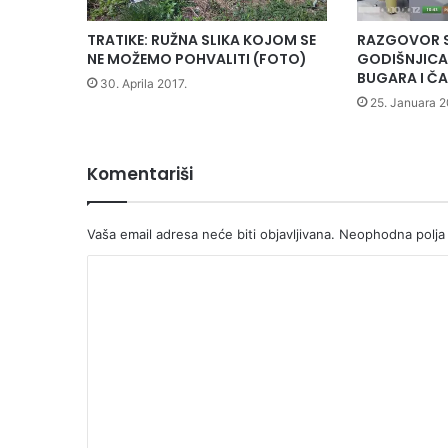
TRATIKE: RUŽNA SLIKA KOJOM SE
RAZGOVOR 
NE MOŽEMO POHVALITI (FOTO)
GODIŠNJIC
BUGARA I Č
30. Aprila 2017.
25. Januara 2
Komentariši
Vaša email adresa neće biti objavljivana.
Neophodna polja
K
o
m
e
n
t