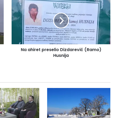
ahiret
preselio
Dizdarević
(Ramo)
Husnija
Na ahiret preselio Dizdarević (Ramo)
Husnija