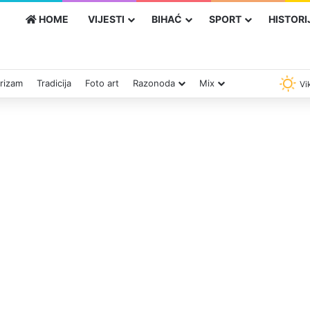
HOME
VIJESTI
BIHAĆ
SPORT
HISTORI
rizam
Tradicija
Foto art
Razonoda
Mix
Vik