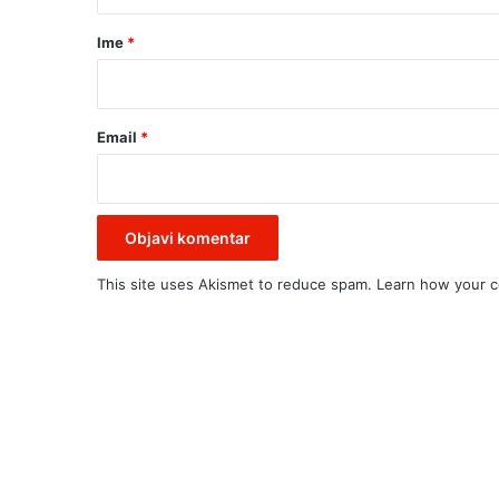
a
r
Ime
*
*
Email
*
This site uses Akismet to reduce spam.
Learn how your c