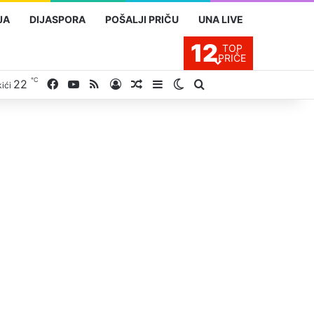
JA
DIJASPORA
POŠALJI PRIČU
UNA LIVE
12
TOP
PRIČE
℃
Facebook
YouTube
RSS
22
Prijavite se
Slučajan proizvod
Sidebar
Switch skin
Traži
ići