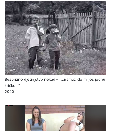
Bezbrižno djetinjstvo nekad – “…namaž’ de mi još jednu
krišku…”
2020