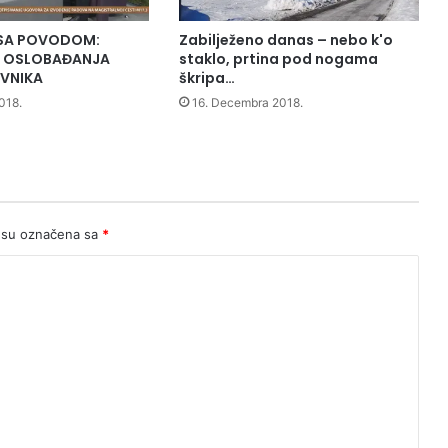
SA POVODOM:
Zabilježeno danas – nebo k'o
A OSLOBAĐANJA
staklo, prtina pod nogama
AVNIKA
škripa…
018.
16. Decembra 2018.
 su označena sa
*