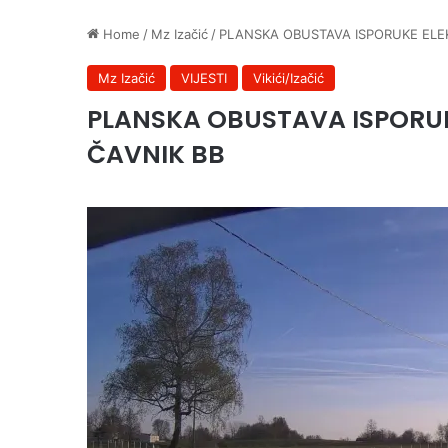
Home
/
Mz Izačić
/
PLANSKA OBUSTAVA ISPORUKE ELEK
Mz Izačić
VIJESTI
Vikići/Izačić
PLANSKA OBUSTAVA ISPORUKE
ČAVNIK BB