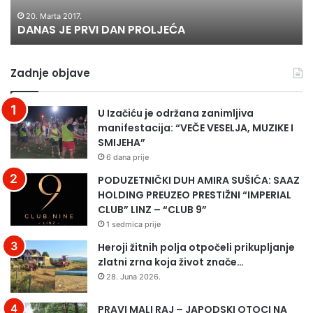
P
S
e
R
T
20. Marta 2017.
DANAS JE PRVI DAN PROLJEĆA
V
I
I
T
D
E
Zadnje objave
A
:
N
P
P
r
U Izačiću je održana zanimljiva
R
e
manifestacija: “VEČE VESELJA, MUZIKE I
O
z
SMIJEHA”
L
e
6 dana prije
J
n
E
t
PODUZETNIČKI DUH AMIRA SUŠIĆA: SAAZ
Ć
a
HOLDING PREUZEO PRESTIŽNI “IMPERIAL
A
c
CLUB” LINZ – “CLUB 9”
i
1 sedmica prije
j
Heroji žitnih polja otpočeli prikupljanje
a
zlatni zrna koja život znače…
P
28. Juna 2026.
r
o
PRAVI MALI RAJ – JAPODSKI OTOCI NA
g