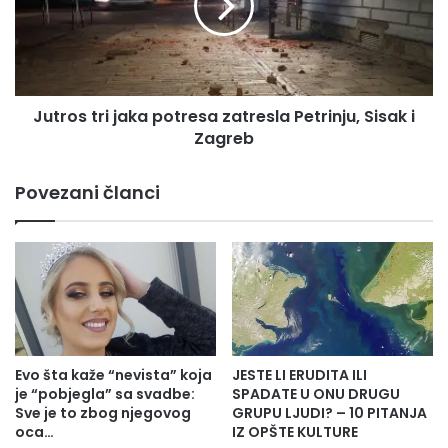
i
o
š
s
n
t
j
r
i
i
m
Jutros tri jaka potresa zatresla Petrinju, Sisak i
j
p
Zagreb
a
a
k
k
a
Povezani članci
e
p
t
o
i
t
ć
r
i
e
m
s
a
a
i
z
o
a
Evo šta kaže “nevista” koja
JESTE LI ERUDITA ILI
v
t
je “pobjegla” sa svadbe:
SPADATE U ONU DRUGU
e
r
Sve je to zbog njegovog
GRUPU LJUDI? – 10 PITANJA
g
oca…
IZ OPŠTE KULTURE
e