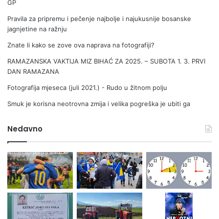
r
GP
i
Pravila za pripremu i pečenje najbolje i najukusnije bosanske
v
jagnjetine na ražnju
r
e
Znate li kako se zove ova naprava na fotografiji?
d
RAMAZANSKA VAKTIJA MIZ BIHAĆ ZA 2025. – SUBOTA 1. 3. PRVI
i
DAN RAMAZANA
Fotografija mjeseca (juli 2021.) - Rudo u žitnom polju
Smuk je korisna neotrovna zmija i velika pogreška je ubiti ga
Nedavno