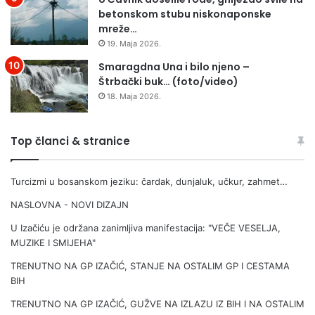
o
betonskom stubu niskonaponske
z
mreže…
a
19. Maja 2026.
p
o
Smaragdna Una i bilo njeno –
š
Štrbački buk… (foto/video)
l
18. Maja 2026.
j
a
v
Top članci & stranice
a
n
Turcizmi u bosanskom jeziku: čardak, dunjaluk, učkur, zahmet…
j
a
NASLOVNA - NOVI DIZAJN
u
p
U Izačiću je održana zanimljiva manifestacija: "VEČE VESELJA,
o
MUZIKE I SMIJEHA"
l
TRENUTNO NA GP IZAČIĆ, STANJE NA OSTALIM GP I CESTAMA
j
BIH
o
p
TRENUTNO NA GP IZAČIĆ, GUŽVE NA IZLAZU IZ BIH I NA OSTALIM