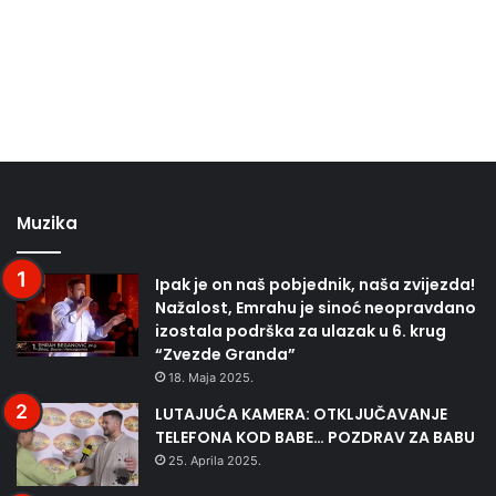
Muzika
Ipak je on naš pobjednik, naša zvijezda!
Nažalost, Emrahu je sinoć neopravdano
izostala podrška za ulazak u 6. krug
“Zvezde Granda”
18. Maja 2025.
LUTAJUĆA KAMERA: OTKLJUČAVANJE
TELEFONA KOD BABE… POZDRAV ZA BABU
25. Aprila 2025.