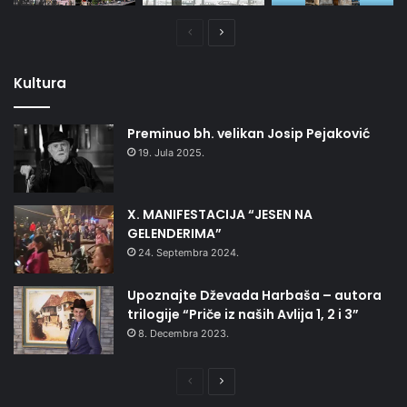
Prethodna
Naredna
stranica
stranica
Kultura
Preminuo bh. velikan Josip Pejaković
19. Jula 2025.
X. MANIFESTACIJA “JESEN NA
GELENDERIMA”
24. Septembra 2024.
Upoznajte Dževada Harbaša – autora
trilogije “Priče iz naših Avlija 1, 2 i 3”
8. Decembra 2023.
Prethodna
Naredna
stranica
stranica