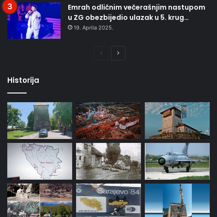
Emrah odličnim večerašnjim nastupom
u ZG obezbijedio ulazak u 5. krug…
19. Aprila 2025.
Prethodna
Naredna
stranica
stranica
Historija