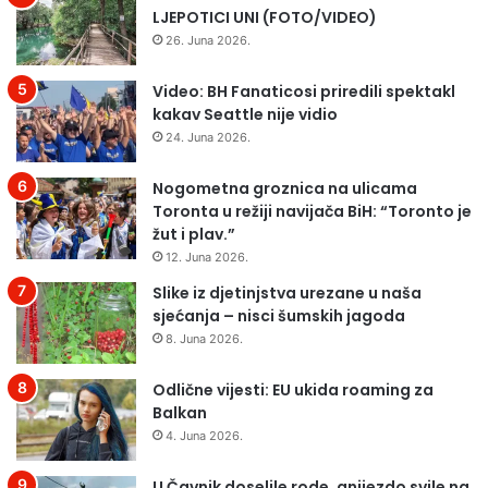
LJEPOTICI UNI (FOTO/VIDEO)
r
a
26. Juna 2026.
m
a
Video: BH Fanaticosi priredili spektakl
z
kakav Seattle nije vidio
a
24. Juna 2026.
p
o
Nogometna groznica na ulicama
š
Toronta u režiji navijača BiH: “Toronto je
l
žut i plav.”
j
12. Juna 2026.
a
Slike iz djetinjstva urezane u naša
v
sjećanja – nisci šumskih jagoda
a
n
8. Juna 2026.
j
a
Odlične vijesti: EU ukida roaming za
i
Balkan
s
4. Juna 2026.
a
m
U Čavnik doselile rode, gnijezdo svile na