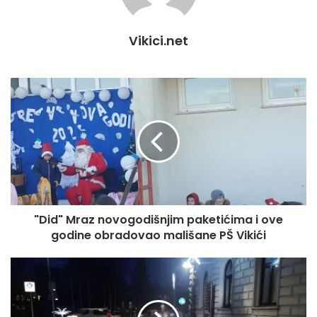
Vikici.net
"
D
i
d
"
M
r
a
z
"Did" Mraz novogodišnjim paketićima i ove
n
godine obradovao mališane PŠ Vikići
o
v
o
J
g
u
o
t
d
r