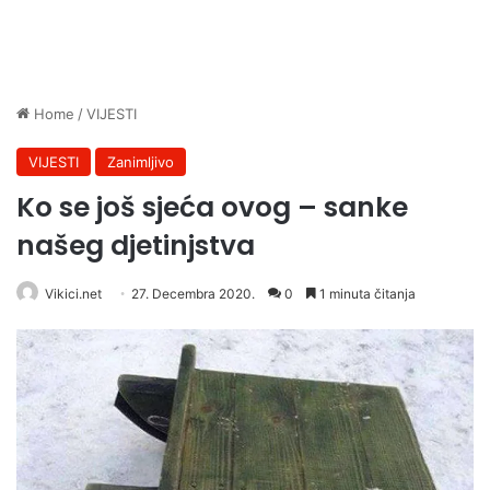
Home
/
VIJESTI
VIJESTI
Zanimljivo
Ko se još sjeća ovog – sanke
našeg djetinjstva
Vikici.net
27. Decembra 2020.
0
1 minuta čitanja