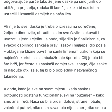
odgovarajuće parče tako željene daske pa smo jurili do
obližnjih prijatelja, rođaka ili komšija, kako bi nas istim
usrećili i izmamili osmijeh na naša lica.
Ali nije to sve, dasku je trebalo izrezati na određene,
željene dimenzije, obraditi, zatim sve čavlima ukovati i
uvezati u jednu cjelinu, a onda, slijedilo je finaliziranje, za
svakog ozbiljnog sankaša pravi izazov i najljepši dio posla
– oblaganje klizne površine sanki limenom trakom koja se
najčešće koristila za ambalažiranje šporeta. Cilj je bio biti
što brži, jer često su sankaši odmjeravali snage, čije sanke
bi najduže otklizale, taj bi bio pobjednik nezvaničnog
takmičenja.
A onda, kada je sve na svom mjestu, kada sanke u
potpunosti postanu funkcionalne, svi na “puzanje” – kako
smo znali reći. Naša su bila brda i dolovi, strane i obale,
zaleđeni putevi, niko nam ravan bio nije, a nerijetko smo u