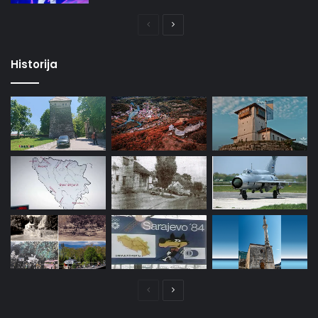
Prethodna
Naredna
stranica
stranica
Historija
Prethodna
Naredna
stranica
stranica