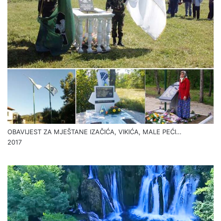
OBAVIJEST ZA MJEŠTANE IZAČIĆA, VIKIĆA, MALE PEĆI…
2017