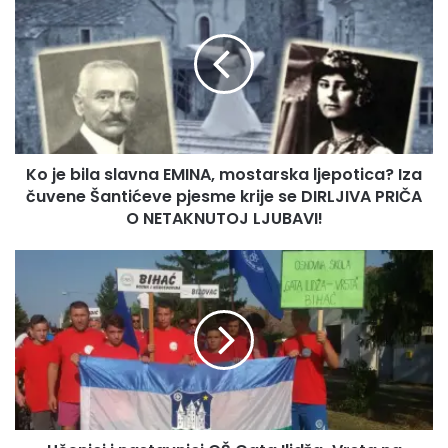
o
j
e
b
i
l
a
s
Ko je bila slavna EMINA, mostarska ljepotica? Iza
l
čuvene Šantićeve pjesme krije se DIRLJIVA PRIČA
a
v
O NETAKNUTOJ LJUBAVI!
n
a
U
E
č
M
e
I
n
N
i
A
c
,
i
m
i
o
n
s