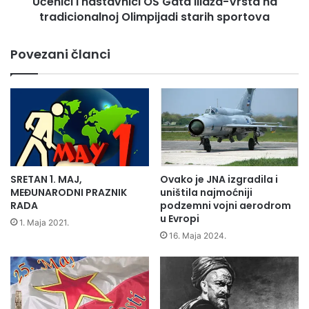
Učenici i nastavnici OŠ Gata Ilidža-Vrsta na
a
t
tradicionalnoj Olimpijadi starih sportova
s
a
t
r
a
Povezani članci
s
v
k
n
a
i
l
c
j
i
e
O
p
Š
o
G
t
a
SRETAN 1. MAJ,
Ovako je JNA izgradila i
i
t
MEĐUNARODNI PRAZNIK
uništila najmoćniji
c
a
RADA
podzemni vojni aerodrom
a
u Evropi
I
1. Maja 2021.
?
l
16. Maja 2024.
I
i
z
d
a
ž
č
a
u
-