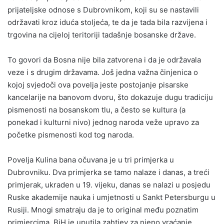
prijateljske odnose s Dubrovnikom, koji su se nastavili
održavati kroz iduća stoljeća, te da je tada bila razvijena i
trgovina na cijeloj teritoriji tadašnje bosanske države.
To govori da Bosna nije bila zatvorena i da je održavala
veze i s drugim državama. Još jedna važna činjenica o
kojoj svjedoči ova povelja jeste postojanje pisarske
kancelarije na banovom dvoru, što dokazuje dugu tradiciju
pismenosti na bosanskom tlu, a često se kultura (a
ponekad i kulturni nivo) jednog naroda veže upravo za
početke pismenosti kod tog naroda.
Povelja Kulina bana očuvana je u tri primjerka u
Dubrovniku. Dva primjerka se tamo nalaze i danas, a treći
primjerak, ukraden u 19. vijeku, danas se nalazi u posjedu
Ruske akademije nauka i umjetnosti u Sankt Petersburgu u
Rusiji. Mnogi smatraju da je to original među poznatim
primjercima. BiH je uputila zahtjev za njeno vraćanje.