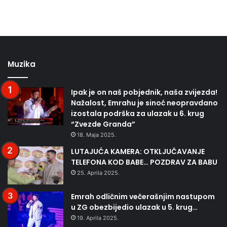
Muzika
Ipak je on naš pobjednik, naša zvijezda!
Nažalost, Emrahu je sinoć neopravdano
izostala podrška za ulazak u 6. krug
“Zvezde Granda”
18. Maja 2025.
LUTAJUĆA KAMERA: OTKLJUČAVANJE
TELEFONA KOD BABE… POZDRAV ZA BABU
25. Aprila 2025.
Emrah odličnim večerašnjim nastupom
u ZG obezbijedio ulazak u 5. krug…
19. Aprila 2025.