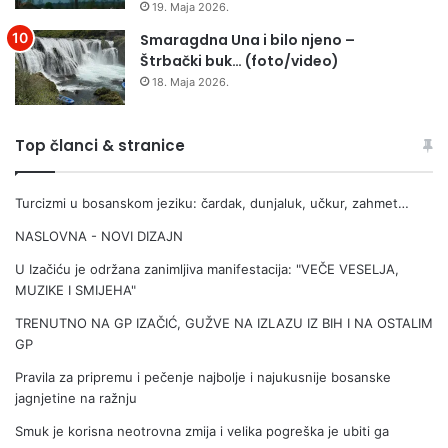
19. Maja 2026.
Smaragdna Una i bilo njeno –
Štrbački buk… (foto/video)
18. Maja 2026.
Top članci & stranice
Turcizmi u bosanskom jeziku: čardak, dunjaluk, učkur, zahmet…
NASLOVNA - NOVI DIZAJN
U Izačiću je održana zanimljiva manifestacija: "VEČE VESELJA,
MUZIKE I SMIJEHA"
TRENUTNO NA GP IZAČIĆ, GUŽVE NA IZLAZU IZ BIH I NA OSTALIM
GP
Pravila za pripremu i pečenje najbolje i najukusnije bosanske
jagnjetine na ražnju
Smuk je korisna neotrovna zmija i velika pogreška je ubiti ga