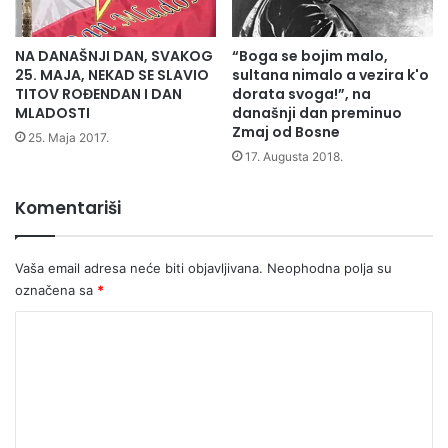
v
V
e
r
n
NA DANAŠNJI DAN, SVAKOG
“Boga se bojim malo,
s
25. MAJA, NEKAD SE SLAVIO
sultana nimalo a vezira k'o
e
t
TITOV ROĐENDAN I DAN
dorata svoga!”, na
Š
a
MLADOSTI
današnji dan preminuo
a
n
Zmaj od Bosne
n
25. Maja 2017.
a
17. Augusta 2018.
t
t
i
r
ć
a
Komentariši
e
d
v
i
e
c
Vaša email adresa neće biti objavljivana.
Neophodna polja su
p
i
označena sa
*
j
o
K
e
n
s
a
o
m
l
m
e
n
k
o
e
r
j
n