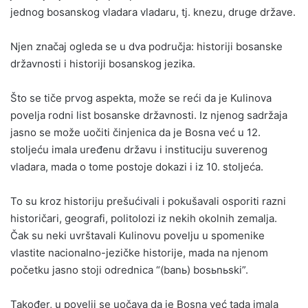
jednog bosanskog vladara vladaru, tj. knezu, druge države.
Njen značaj ogleda se u dva područja: historiji bosanske
državnosti i historiji bosanskog jezika.
Što se tiče prvog aspekta, može se reći da je Kulinova
povelja rodni list bosanske državnosti. Iz njenog sadržaja
jasno se može uočiti činjenica da je Bosna već u 12.
stoljeću imala uređenu državu i instituciju suverenog
vladara, mada o tome postoje dokazi i iz 10. stoljeća.
To su kroz historiju prešućivali i pokušavali osporiti razni
historičari, geografi, politolozi iz nekih okolnih zemalja.
Čak su neki uvrštavali Kulinovu povelju u spomenike
vlastite nacionalno-jezičke historije, mada na njenom
početku jasno stoji odrednica “(banь) bosьnьski”.
Također, u povelji se uočava da je Bosna već tada imala