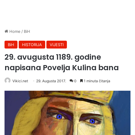
Home
/
BiH
BiH
HISTORIJA
VIJESTI
29. avugusta 1189. godine
napisana Povelja Kulina bana
Vikici.net
29. Augusta 2017.
0
1 minuta čitanja