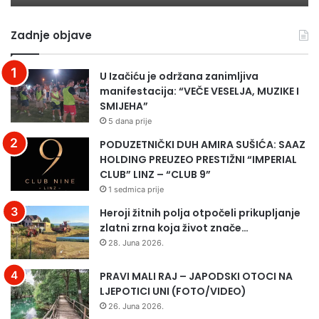
s
o
k
d
Zadnje objave
a
n
–
e
B
v
U Izačiću je održana zanimljiva
o
n
manifestacija: “VEČE VESELJA, MUZIKE I
s
o
SMIJEHA”
n
m
5 dana prije
a
s
i
n
PODUZETNIČKI DUH AMIRA SUŠIĆA: SAAZ
H
u
HOLDING PREUZEO PRESTIŽNI “IMPERIAL
e
CLUB” LINZ – “CLUB 9”
r
1 sedmica prije
c
Heroji žitnih polja otpočeli prikupljanje
e
zlatni zrna koja život znače…
g
28. Juna 2026.
o
v
PRAVI MALI RAJ – JAPODSKI OTOCI NA
i
LJEPOTICI UNI (FOTO/VIDEO)
n
a
26. Juna 2026.