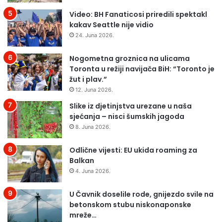
1
:
Video: BH Fanaticosi priredili spektakl
2
kakav Seattle nije vidio
24. Juna 2026.
Nogometna groznica na ulicama
Toronta u režiji navijača BiH: “Toronto je
žut i plav.”
12. Juna 2026.
Slike iz djetinjstva urezane u naša
sjećanja – nisci šumskih jagoda
8. Juna 2026.
Odlične vijesti: EU ukida roaming za
Balkan
4. Juna 2026.
U Čavnik doselile rode, gnijezdo svile na
betonskom stubu niskonaponske
mreže…