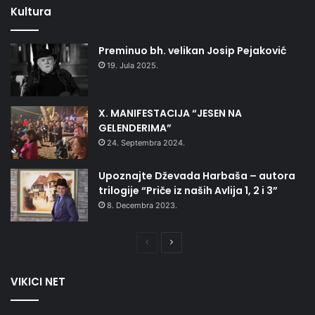
Kultura
Preminuo bh. velikan Josip Pejaković
19. Jula 2025.
X. MANIFESTACIJA “JESEN NA
GELENDERIMA”
24. Septembra 2024.
Upoznajte Dževada Harbaša – autora
trilogije “Priče iz naših Avlija 1, 2 i 3”
8. Decembra 2023.
Prethodna
Naredna
stranica
stranica
VIKICI NET