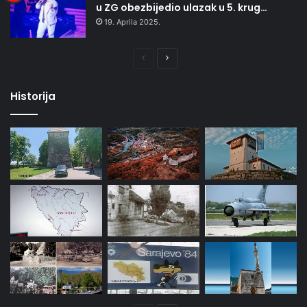
u ZG obezbijedio ulazak u 5. krug…
19. Aprila 2025.
Prethodna
Naredna
stranica
stranica
Historija