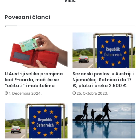
Vikić
Vikić
Povezani članci
U Austriji velika promjena
Sezonski poslovi u Austriji i
kod E-carda, moći će se
Njemačkoj: Satnica i do 17
“očitati” i mobitelima
€, plata i preko 2.500 €
1. Decembra 2024.
25. Oktobra 2023.