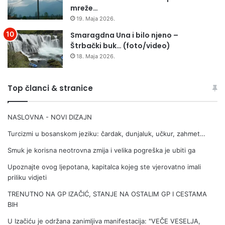
mreže…
19. Maja 2026.
Smaragdna Una i bilo njeno –
Štrbački buk… (foto/video)
18. Maja 2026.
Top članci & stranice
NASLOVNA - NOVI DIZAJN
Turcizmi u bosanskom jeziku: čardak, dunjaluk, učkur, zahmet…
Smuk je korisna neotrovna zmija i velika pogreška je ubiti ga
Upoznajte ovog ljepotana, kapitalca kojeg ste vjerovatno imali
priliku vidjeti
TRENUTNO NA GP IZAČIĆ, STANJE NA OSTALIM GP I CESTAMA
BIH
U Izačiću je održana zanimljiva manifestacija: "VEČE VESELJA,