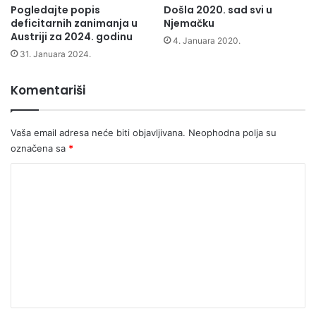
Pogledajte popis
Došla 2020. sad svi u
deficitarnih zanimanja u
Njemačku
Austriji za 2024. godinu
4. Januara 2020.
31. Januara 2024.
Komentariši
Vaša email adresa neće biti objavljivana.
Neophodna polja su
označena sa
*
K
o
m
e
n
t
a