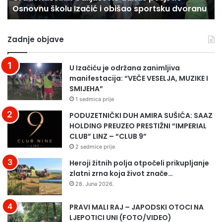
voranu
je bilo najteže, mi večeras stojimo uz vas”
kada
je
bilo
Zadnje objave
najteže,
mi
večeras
U Izačiću je održana zanimljiva
stojimo
manifestacija: “VEČE VESELJA, MUZIKE I
uz
SMIJEHA”
vas”
1 sedmica prije
PODUZETNIČKI DUH AMIRA SUŠIĆA: SAAZ
HOLDING PREUZEO PRESTIŽNI “IMPERIAL
CLUB” LINZ – “CLUB 9”
2 sedmice prije
Heroji žitnih polja otpočeli prikupljanje
zlatni zrna koja život znače…
28. Juna 2026.
PRAVI MALI RAJ – JAPODSKI OTOCI NA
LJEPOTICI UNI (FOTO/VIDEO)