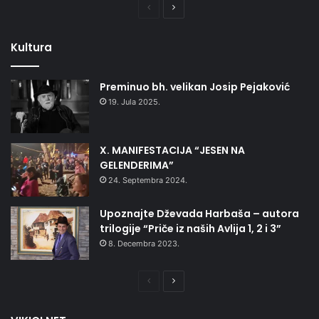
Prethodna
Naredna
stranica
stranica
Kultura
Preminuo bh. velikan Josip Pejaković
19. Jula 2025.
X. MANIFESTACIJA “JESEN NA
GELENDERIMA”
24. Septembra 2024.
Upoznajte Dževada Harbaša – autora
trilogije “Priče iz naših Avlija 1, 2 i 3”
8. Decembra 2023.
Prethodna
Naredna
stranica
stranica