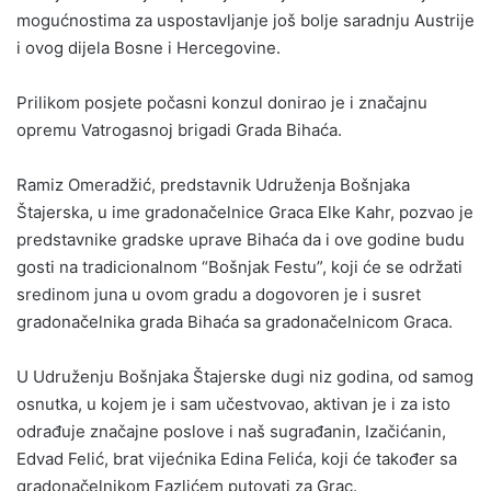
mogućnostima za uspostavljanje još bolje saradnju Austrije
i ovog dijela Bosne i Hercegovine.
Prilikom posjete počasni konzul donirao je i značajnu
opremu Vatrogasnoj brigadi Grada Bihaća.
Ramiz Omeradžić, predstavnik Udruženja Bošnjaka
Štajerska, u ime gradonačelnice Graca Elke Kahr, pozvao je
predstavnike gradske uprave Bihaća da i ove godine budu
gosti na tradicionalnom “Bošnjak Festu”, koji će se održati
sredinom juna u ovom gradu a dogovoren je i susret
gradonačelnika grada Bihaća sa gradonačelnicom Graca.
U Udruženju Bošnjaka Štajerske dugi niz godina, od samog
osnutka, u kojem je i sam učestvovao, aktivan je i za isto
odrađuje značajne poslove i naš sugrađanin, Izačićanin,
Edvad Felić, brat vijećnika Edina Felića, koji će također sa
gradonačelnikom Fazlićem putovati za Grac.