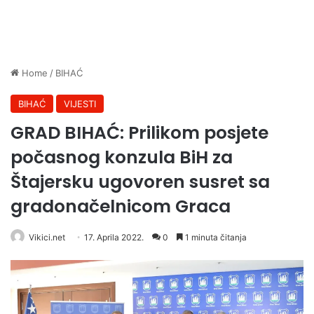
Home
/
BIHAĆ
BIHAĆ
VIJESTI
GRAD BIHAĆ: Prilikom posjete
počasnog konzula BiH za
Štajersku ugovoren susret sa
gradonačelnicom Graca
Vikici.net
17. Aprila 2022.
0
1 minuta čitanja