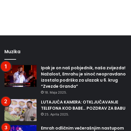
Muzika
Ipak je on naš pobjednik, naša zvijezda!
Nažalost, Emrahu je sinoć neopravdano
izostala podrška za ulazak u 6. krug
“Zvezde Granda”
18. Maja 2025.
LUTAJUĆA KAMERA: OTKLJUČAVANJE
TELEFONA KOD BABE… POZDRAV ZA BABU
25. Aprila 2025.
Emrah odličnim večerašnjim nastupom