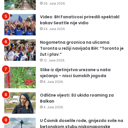
26. Juna 2026.
Video: BH Fanaticosi priredili spektakl
kakav Seattle nije vidio
24. Juna 2026.
Nogometna groznica na ulicama
Toronta u režiji navijača BiH: “Toronto je
žut i plav.”
12. Juna 2026.
Slike iz djetinjstva urezane u naša
sjećanja – nisci šumskih jagoda
8. Juna 2026.
Odlične vijesti: EU ukida roaming za
Balkan
4. Juna 2026.
U Čavnik doselile rode, gnijezdo svile na
betonskom stubu niskonaponske