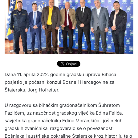
Dana 11. aprila 2022. godine gradsku upravu Bihaća
posjetio je počasni konzul Bosne i Hercegovine za
Štajersku, Jörg Hofreiter.
U razgovoru sa bihaćkim gradonačelnikom Šuhretom
Fazlićem, uz nazočnost gradskog vijećika Edina Felića,
savjetnika gradonačelnika Edina Moranjkića i još nekih
gradskih zvaničnika, razgovaralo se o povezanosti
Bošnjaka i austrijske pokrajine Štajerske kroz historiju te o