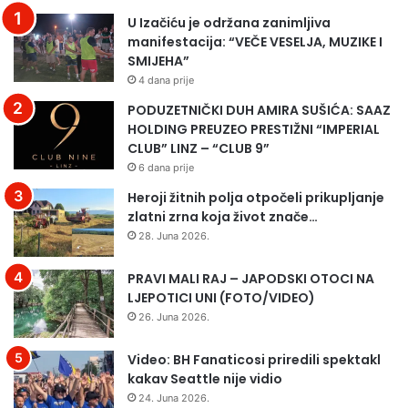
i
U Izačiću je održana zanimljiva
n
manifestacija: “VEČE VESELJA, MUZIKE I
u
SMIJEHA”
o
4 dana prije
b
h
PODUZETNIČKI DUH AMIRA SUŠIĆA: SAAZ
.
HOLDING PREUZEO PRESTIŽNI “IMPERIAL
v
CLUB” LINZ – “CLUB 9”
e
6 dana prije
l
Heroji žitnih polja otpočeli prikupljanje
i
zlatni zrna koja život znače…
k
28. Juna 2026.
a
n
PRAVI MALI RAJ – JAPODSKI OTOCI NA
A
LJEPOTICI UNI (FOTO/VIDEO)
b
d
26. Juna 2026.
u
l
Video: BH Fanaticosi priredili spektakl
a
kakav Seattle nije vidio
h
24. Juna 2026.