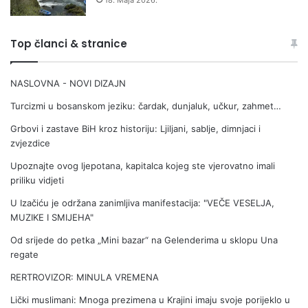
18. Maja 2026.
Top članci & stranice
NASLOVNA - NOVI DIZAJN
Turcizmi u bosanskom jeziku: čardak, dunjaluk, učkur, zahmet…
Grbovi i zastave BiH kroz historiju: Ljiljani, sablje, dimnjaci i
zvjezdice
Upoznajte ovog ljepotana, kapitalca kojeg ste vjerovatno imali
priliku vidjeti
U Izačiću je održana zanimljiva manifestacija: "VEČE VESELJA,
MUZIKE I SMIJEHA"
Od srijede do petka „Mini bazar“ na Gelenderima u sklopu Una
regate
RERTROVIZOR: MINULA VREMENA
Lički muslimani: Mnoga prezi­mena u Krajini imaju svoje porijeklo u