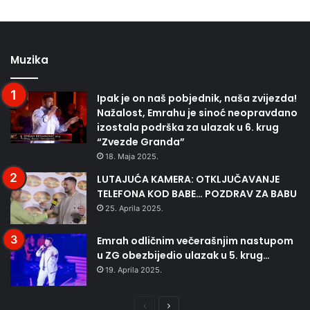
Muzika
Ipak je on naš pobjednik, naša zvijezda!
Nažalost, Emrahu je sinoć neopravdano
izostala podrška za ulazak u 6. krug
“Zvezde Granda”
18. Maja 2025.
LUTAJUĆA KAMERA: OTKLJUČAVANJE
TELEFONA KOD BABE… POZDRAV ZA BABU
25. Aprila 2025.
Emrah odličnim večerašnjim nastupom
u ZG obezbijedio ulazak u 5. krug…
19. Aprila 2025.
Prethodna
Naredna