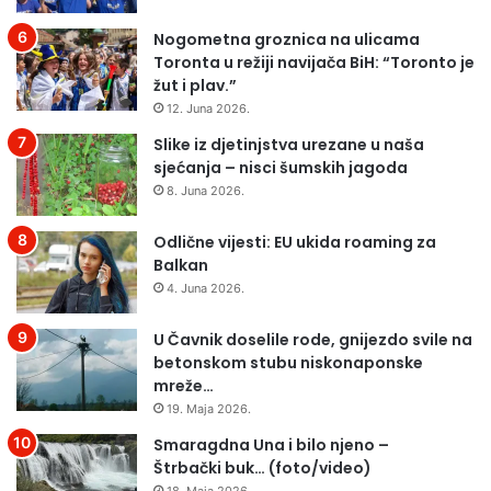
S
i
Nogometna groznica na ulicama
d
Toronta u režiji navijača BiH: “Toronto je
r
žut i plav.”
a
12. Juna 2026.
n
Slike iz djetinjstva urezane u naša
sjećanja – nisci šumskih jagoda
8. Juna 2026.
Odlične vijesti: EU ukida roaming za
Balkan
4. Juna 2026.
U Čavnik doselile rode, gnijezdo svile na
betonskom stubu niskonaponske
mreže…
19. Maja 2026.
Smaragdna Una i bilo njeno –
Štrbački buk… (foto/video)