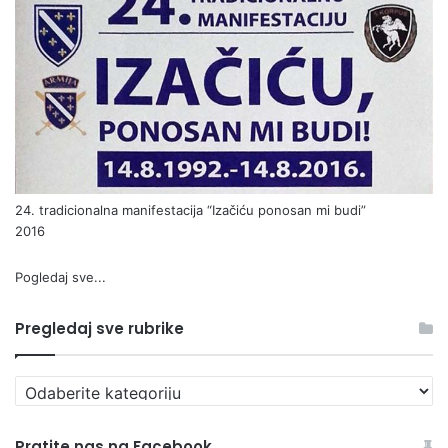
24. tradicionalna manifestacija “Izačiću ponosan mi budi”
2016
Pogledaj sve...
Pregledaj sve rubrike
P
r
e
Pratite nas na Facebook