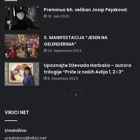
Preminuo bh. velikan Josip Pejaković
19. Jula 2025.
X. MANIFESTACIJA “JESEN NA
GELENDERIMA”
24. Septembra 2024.
Upoznajte Dževada Harbaša – autora
trilogije “Priče iz naših Avlija 1, 2 i 3”
8. Decembra 2023.
Prethodna
Naredna
stranica
stranica
VIKICI NET
Uredništvo
:
urednistvo@vikici.net