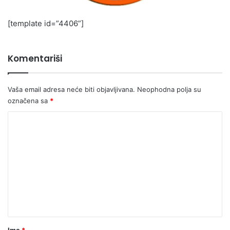
[template id=”4406”]
Komentariši
Vaša email adresa neće biti objavljivana.
Neophodna polja su
označena sa
*
K
o
m
e
n
t
a
r