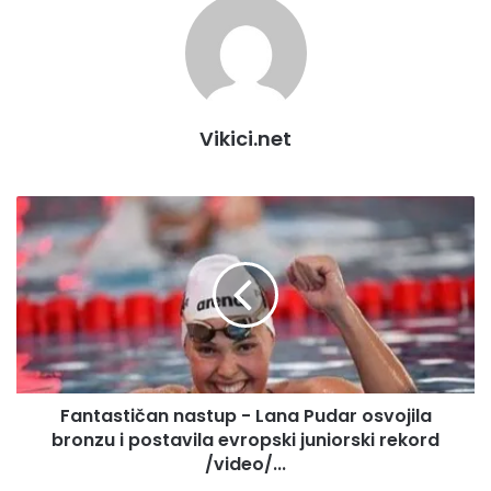
Vikici.net
Fantastičan
nastup
-
Lana
Pudar
osvojila
bronzu
i
postavila
Fantastičan nastup - Lana Pudar osvojila
evropski
juniorski
bronzu i postavila evropski juniorski rekord
rekord
/video/...
/video/...