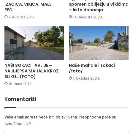
IZAČIĆA, VIKIĆA, MALE
spomen obilježju u Vikićima
PEĆI…
– lista donacija
7. Augusta 2017.
14. Augusta 2020.
NAŠI SOKACI I AVLIJE –
Naše mahale i sokaci
NAJLJEPŠA MAHALA KROZ
/foto/
SLIKU… (FOTO)
1. Oktobra 2024.
18. Juna 2018.
Komentariši
Vaša email adresa neće biti objavljivana.
Neophodna polja su
označena sa
*