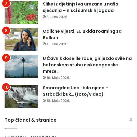
Slike iz djetinjstva urezane u naša
sjećanja – nisci šumskih jagoda
8. Juna 2026.
Odlične vijesti: EU ukida roaming za
Balkan
4. Juna 2026.
U Čavnik doselile rode, gnijezdo svile na
betonskom stubu niskonaponske
mreže…
19. Maja 2026.
Smaragdna Una i bilo njeno –
Štrbački buk… (foto/video)
18. Maja 2026.
Top članci & stranice