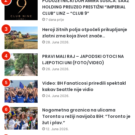
PODUZETNIČKI DUH AMIRA SUŠIĆA: SAAZ
HOLDING PREUZEO PRESTIŽNI “IMPERIAL
CLUB” LINZ – “CLUB 9”
7 dana prije
Heroji žitnih polja otpočeli prikupljanje
zlatni zrna koja život znače…
28. Juna 2026.
PRAVI MALI RAJ – JAPODSKI OTOCI NA
LJEPOTICI UNI (FOTO/VIDEO)
26. Juna 2026.
Video: BH Fanaticosi priredili spektakl
kakav Seattle nije vidio
24. Juna 2026.
Nogometna groznica na ulicama
Toronta u režiji navijača BiH: “Toronto je
žut i plav.”
12. Juna 2026.