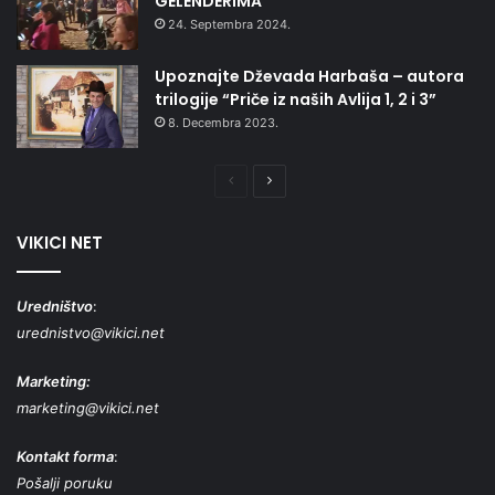
GELENDERIMA”
24. Septembra 2024.
Upoznajte Dževada Harbaša – autora
trilogije “Priče iz naših Avlija 1, 2 i 3”
8. Decembra 2023.
Prethodna
Naredna
stranica
stranica
VIKICI NET
Uredništvo
:
urednistvo@vikici.net
Marketing:
marketing@vikici.net
Kontakt forma
:
Pošalji poruku