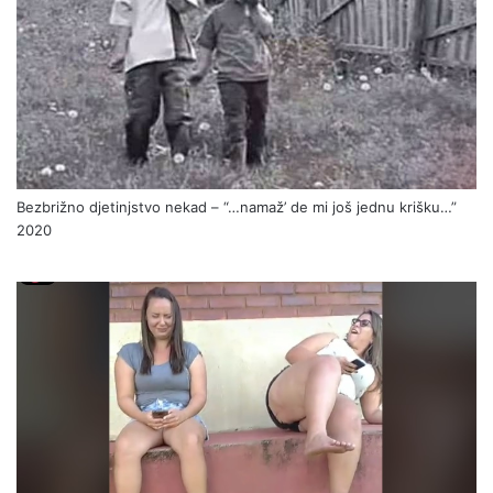
Bezbrižno djetinjstvo nekad – “…namaž’ de mi još jednu krišku…”
2020