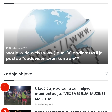
World
M
Wide
IZ
Web
LC
(www)
Vik
puni
–
30
kr
godina:
pr
Da
za
8. Marta 2019.
World Wide Web (www) puni 30 godina: Da li je
li
mj
postao “čudovište izvan kontrole”?
je
uz
postao
bi
“čudovište
do
Zadnje objave
izvan
od
kontrole”?
U Izačiću je održana zanimljiva
manifestacija: “VEČE VESELJA, MUZIKE I
SMIJEHA”
4 dana prije