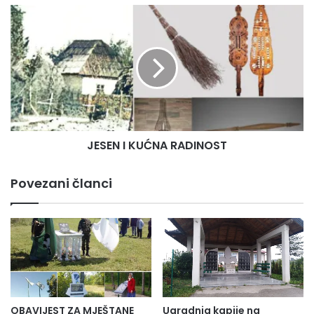
JESEN
I
KUĆNA
RADINOST
JESEN I KUĆNA RADINOST
Povezani članci
OBAVIJEST ZA MJEŠTANE
Ugradnja kapije na