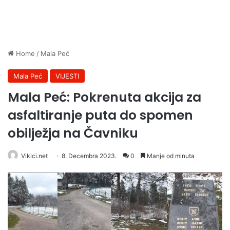
Home
/
Mala Peć
Mala Peć
VIJESTI
Mala Peć: Pokrenuta akcija za
asfaltiranje puta do spomen
obilježja na Čavniku
Vikici.net
8. Decembra 2023.
0
Manje od minuta