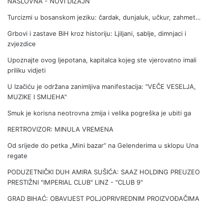
NASLOVNA - NOVI DIZAJN
Turcizmi u bosanskom jeziku: čardak, dunjaluk, učkur, zahmet…
Grbovi i zastave BiH kroz historiju: Ljiljani, sablje, dimnjaci i
zvjezdice
Upoznajte ovog ljepotana, kapitalca kojeg ste vjerovatno imali
priliku vidjeti
U Izačiću je održana zanimljiva manifestacija: "VEČE VESELJA,
MUZIKE I SMIJEHA"
Smuk je korisna neotrovna zmija i velika pogreška je ubiti ga
RERTROVIZOR: MINULA VREMENA
Od srijede do petka „Mini bazar“ na Gelenderima u sklopu Una
regate
PODUZETNIČKI DUH AMIRA SUŠIĆA: SAAZ HOLDING PREUZEO
PRESTIŽNI "IMPERIAL CLUB" LINZ - "CLUB 9"
GRAD BIHAĆ: OBAVIJEST POLJOPRIVREDNIM PROIZVOĐAČIMA