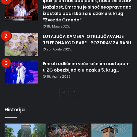
Ipak je on naš pobjednik, naša zvijezda!
Nažalost, Emrahu je sinoć neopravdano
izostala podrška za ulazak u 6. krug
“Zvezde Granda”
18. Maja 2025.
LUTAJUĆA KAMERA: OTKLJUČAVANJE
TELEFONA KOD BABE… POZDRAV ZA BABU
25. Aprila 2025.
Emrah odličnim večerašnjim nastupom
u ZG obezbijedio ulazak u 5. krug…
19. Aprila 2025.
Prethodna
Naredna
stranica
stranica
Historija