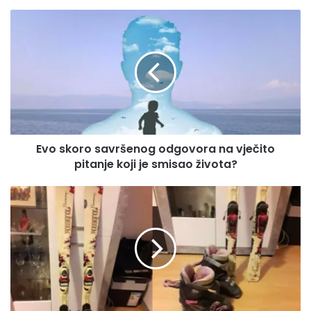
Evo
skoro
savršenog
odgovora
na
vječito
pitanje
koji
je
Evo skoro savršenog odgovora na vječito
smisao
života?
pitanje koji je smisao života?
NA
POKLON
SKIJE
I
PANCERICE
U
IZUZETNO
DOBROM
STANJU