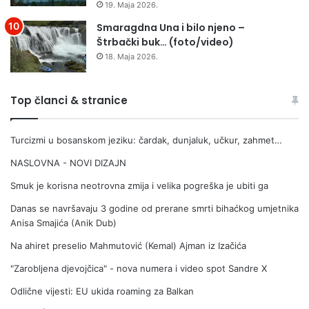
19. Maja 2026.
Smaragdna Una i bilo njeno –
Štrbački buk… (foto/video)
18. Maja 2026.
Top članci & stranice
Turcizmi u bosanskom jeziku: čardak, dunjaluk, učkur, zahmet…
NASLOVNA - NOVI DIZAJN
Smuk je korisna neotrovna zmija i velika pogreška je ubiti ga
Danas se navršavaju 3 godine od prerane smrti bihaćkog umjetnika
Anisa Smajića (Anik Dub)
Na ahiret preselio Mahmutović (Kemal) Ajman iz Izačića
"Zarobljena djevojčica" - nova numera i video spot Sandre X
Odlične vijesti: EU ukida roaming za Balkan