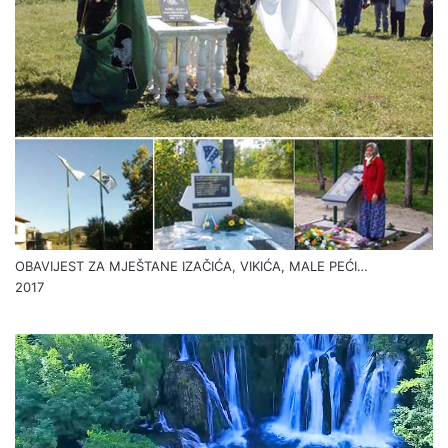
OBAVIJEST ZA MJEŠTANE IZAČIĆA, VIKIĆA, MALE PEĆI…
2017