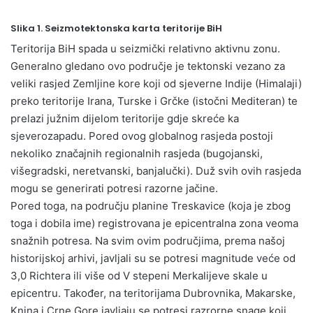
Slika 1. Seizmotektonska karta teritorije BiH
Teritorija BiH spada u seizmički relativno aktivnu zonu.
Generalno gledano ovo područje je tektonski vezano za
veliki rasjed Zemljine kore koji od sjeverne Indije (Himalaji)
preko teritorije Irana, Turske i Grčke (istočni Mediteran) te
prelazi južnim dijelom teritorije gdje skreće ka
sjeverozapadu. Pored ovog globalnog rasjeda postoji
nekoliko značajnih regionalnih rasjeda (bugojanski,
višegradski, neretvanski, banjalučki). Duž svih ovih rasjeda
mogu se generirati potresi razorne jačine.
Pored toga, na području planine Treskavice (koja je zbog
toga i dobila ime) registrovana je epicentralna zona veoma
snažnih potresa. Na svim ovim područjima, prema našoj
historijskoj arhivi, javljali su se potresi magnitude veće od
3,0 Richtera ili više od V stepeni Merkalijeve skale u
epicentru. Također, na teritorijama Dubrovnika, Makarske,
Knina i Crne Gore javljaju se potresi razrorne snage koji