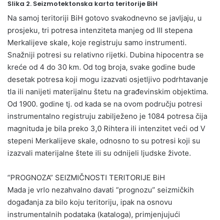
Slika 2. Seizmotektonska karta teritorije BiH
Na samoj teritoriji BiH gotovo svakodnevno se javljaju, u
prosjeku, tri potresa intenziteta manjeg od III stepena
Merkalijeve skale, koje registruju samo instrumenti.
Snažniji potresi su relativno rijetki. Dubina hipocentra se
kreće od 4 do 30 km. Od tog broja, svake godine bude
desetak potresa koji mogu izazvati osjetljivo podrhtavanje
tla ili nanijeti materijalnu štetu na građevinskim objektima.
Od 1900. godine tj. od kada se na ovom području potresi
instrumentalno registruju zabilježeno je 1084 potresa čija
magnituda je bila preko 3,0 Rihtera ili intenzitet veći od V
stepeni Merkalijeve skale, odnosno to su potresi koji su
izazvali materijalne štete ili su odnijeli ljudske živote.
“PROGNOZA” SEIZMIČNOSTI TERITORIJE BiH
Mada je vrlo nezahvalno davati “prognozu” seizmičkih
događanja za bilo koju teritoriju, ipak na osnovu
instrumentalnih podataka (kataloga), primjenjujući