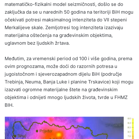
matematičko-fizikalni model seizmičnosti, došlo se do
zaključka da se u narednih 50 godina na teritoriji BiH mogu
očekivati potresi maksimalnog intenziteta do VII stepeni
Merkalijeve skale. Zemljotresi tog intenziteta izazivaju
materijalna oštećenja na građevinskim objektima,
uglavnom bez ljudskih žrtava.
Međutim, za vremenski period od 100 i više godina, prema
ovim prognozama, može doći do razornih potresa u
jugoistočnom i sjeverozapadnom dijelu BiH (područje
Trebinja, Neuma, Banja Luke i planine Trskavice) koji mogu
izazvati ogromne materijalne štete na građevinskim
objektima i odnijeti mnogo ljudskih života, tvrde u FHMZ
BIH.