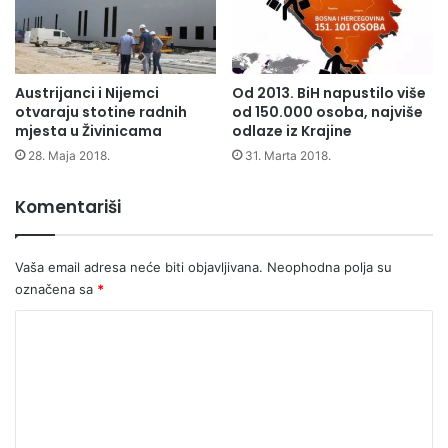
Austrijanci i Nijemci
Od 2013. BiH napustilo više
otvaraju stotine radnih
od 150.000 osoba, najviše
mjesta u Živinicama
odlaze iz Krajine
28. Maja 2018.
31. Marta 2018.
Komentariši
Vaša email adresa neće biti objavljivana.
Neophodna polja su
označena sa
*
K
o
m
e
n