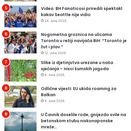
Video: BH Fanaticosi priredili spektakl
kakav Seattle nije vidio
24. Juna 2026.
Nogometna groznica na ulicama
Toronta u režiji navijača BiH: “Toronto je
žut i plav.”
12. Juna 2026.
Slike iz djetinjstva urezane u naša
sjećanja – nisci šumskih jagoda
8. Juna 2026.
Odlične vijesti: EU ukida roaming za
Balkan
4. Juna 2026.
U Čavnik doselile rode, gnijezdo svile na
betonskom stubu niskonaponske
mreže…