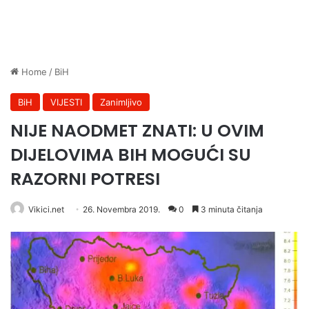
Home
/
BiH
BiH
VIJESTI
Zanimljivo
NIJE NAODMET ZNATI: U OVIM
DIJELOVIMA BIH MOGUĆI SU
RAZORNI POTRESI
Vikici.net
26. Novembra 2019.
0
3 minuta čitanja