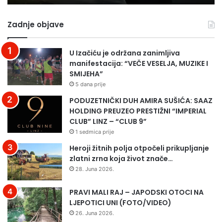
ga
ud
Zadnje objave
ne
pu
U Izačiću je održana zanimljiva
manifestacija: “VEČE VESELJA, MUZIKE I
SMIJEHA”
5 dana prije
PODUZETNIČKI DUH AMIRA SUŠIĆA: SAAZ
HOLDING PREUZEO PRESTIŽNI “IMPERIAL
CLUB” LINZ – “CLUB 9”
1 sedmica prije
Heroji žitnih polja otpočeli prikupljanje
zlatni zrna koja život znače…
28. Juna 2026.
PRAVI MALI RAJ – JAPODSKI OTOCI NA
LJEPOTICI UNI (FOTO/VIDEO)
26. Juna 2026.