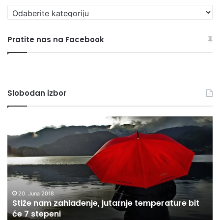
Pregledaj
sve
rubrike
Pratite nas na Facebook
Slobodan izbor
Stiže
“M
nam
po
zahlađenje,
iz
jutarnje
Fi
temperature
“D
bit
ni
će
Me
7
na
20. Juna 2018.
Stiže nam zahlađenje, jutarnje temperature bit
stepeni
ig
će 7 stepeni
će