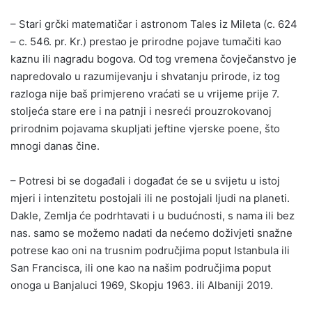
– Stari grčki matematičar i astronom Tales iz Mileta (c. 624
– c. 546. pr. Kr.) prestao je prirodne pojave tumačiti kao
kaznu ili nagradu bogova. Od tog vremena čovječanstvo je
napredovalo u razumijevanju i shvatanju prirode, iz tog
razloga nije baš primjereno vraćati se u vrijeme prije 7.
stoljeća stare ere i na patnji i nesreći prouzrokovanoj
prirodnim pojavama skupljati jeftine vjerske poene, što
mnogi danas čine.
– Potresi bi se događali i događat će se u svijetu u istoj
mjeri i intenzitetu postojali ili ne postojali ljudi na planeti.
Dakle, Zemlja će podrhtavati i u budućnosti, s nama ili bez
nas. samo se možemo nadati da nećemo doživjeti snažne
potrese kao oni na trusnim područjima poput Istanbula ili
San Francisca, ili one kao na našim područjima poput
onoga u Banjaluci 1969, Skopju 1963. ili Albaniji 2019.