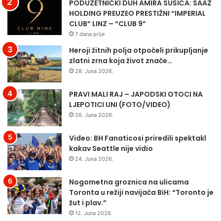
PODUZETNIČKI DUH AMIRA SUŠIĆA: SAAZ
HOLDING PREUZEO PRESTIŽNI “IMPERIAL
CLUB” LINZ – “CLUB 9”
7 dana prije
Heroji žitnih polja otpočeli prikupljanje
zlatni zrna koja život znače…
28. Juna 2026.
PRAVI MALI RAJ – JAPODSKI OTOCI NA
LJEPOTICI UNI (FOTO/VIDEO)
26. Juna 2026.
Video: BH Fanaticosi priredili spektakl
kakav Seattle nije vidio
24. Juna 2026.
Nogometna groznica na ulicama
Toronta u režiji navijača BiH: “Toronto je
žut i plav.”
12. Juna 2026.