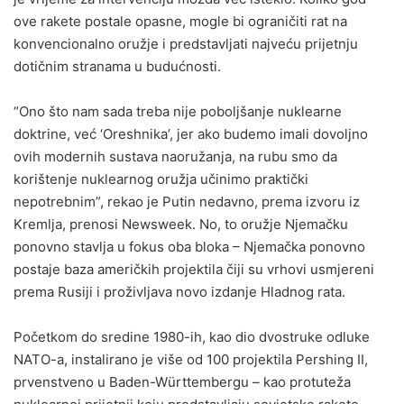
ove rakete postale opasne, mogle bi ograničiti rat na
konvencionalno oružje i predstavljati najveću prijetnju
dotičnim stranama u budućnosti.
“Ono što nam sada treba nije poboljšanje nuklearne
doktrine, već ‘Oreshnika’, jer ako budemo imali dovoljno
ovih modernih sustava naoružanja, na rubu smo da
korištenje nuklearnog oružja učinimo praktički
nepotrebnim”, rekao je Putin nedavno, prema izvoru iz
Kremlja, prenosi Newsweek. No, to oružje Njemačku
ponovno stavlja u fokus oba bloka – Njemačka ponovno
postaje baza američkih projektila čiji su vrhovi usmjereni
prema Rusiji i proživljava novo izdanje Hladnog rata.
Početkom do sredine 1980-ih, kao dio dvostruke odluke
NATO-a, instalirano je više od 100 projektila Pershing II,
prvenstveno u Baden-Württembergu – kao protuteža