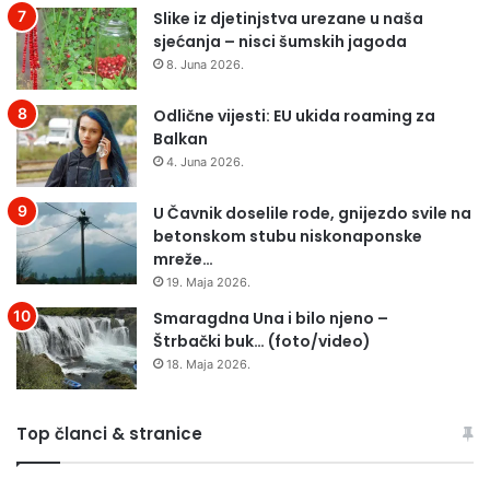
Slike iz djetinjstva urezane u naša
sjećanja – nisci šumskih jagoda
8. Juna 2026.
Odlične vijesti: EU ukida roaming za
Balkan
4. Juna 2026.
U Čavnik doselile rode, gnijezdo svile na
betonskom stubu niskonaponske
mreže…
19. Maja 2026.
Smaragdna Una i bilo njeno –
Štrbački buk… (foto/video)
18. Maja 2026.
Top članci & stranice