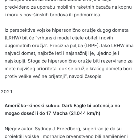
predviđeno za uporabu mobilnih raketnih bacača na kopnu
i moru s površinskih brodova ili podmornica.
Iz perspektive vojske hipersonično oružje dugog dometa
(LRHW) bit će “vrhunski model cijele obitelji novih
dugometnih oružja”. Precizna paljba (LRPF). Iako LRHW ima
najveći domet, najbrže leti i najsnažniji je, ujedno je i
najskuplji. Stoga će hipersonično oružje biti rezervirano za
mete najvišeg prioriteta, dok se oružje kraćeg dometa bori
protiv velike većine prijetnji”, navodi časopis.
Američko-kineski sukob: Dark Eagle bi potencijalno
mogao doseći i do 17 Macha (21.044 km/h)
Njegov autor, Sydney J. Freedberg, sugerirao je da su
projektili vojske i mornarice prvenstveno bili namijenjeni