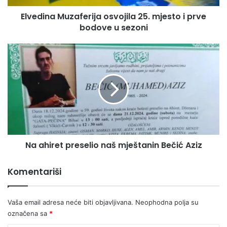
u
Elvedina Muzaferija osvojila 25. mjesto i prve
sezoni
bodove u sezoni
Na
ahiret
preselio
naš
mještanin
Bečić
Aziz
Na ahiret preselio naš mještanin Bečić Aziz
Komentariši
Vaša email adresa neće biti objavljivana.
Neophodna polja su
označena sa
*