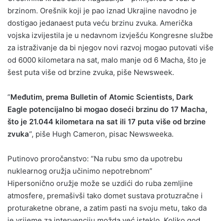
brzinom. Orešnik koji je pao iznad Ukrajine navodno je
dostigao jedanaest puta veću brzinu zvuka. Američka
vojska izvijestila je u nedavnom izvješću Kongresne službe
za istraživanje da bi njegov novi razvoj mogao putovati više
od 6000 kilometara na sat, malo manje od 6 Macha, što je
šest puta više od brzine zvuka, piše Newsweek.
“
Međutim, prema Bulletin of Atomic Scientists, Dark
Eagle potencijalno bi mogao doseći brzinu do 17 Macha,
što je 21.044 kilometara na sat ili 17 puta više od brzine
zvuka
“, piše Hugh Cameron, pisac Newsweeka.
Putinovo proročanstvo: “Na rubu smo da upotrebu
nuklearnog oružja učinimo nepotrebnom”
Hipersonično oružje može se uzdići do ruba zemljine
atmosfere, premašivši tako domet sustava protuzračne i
proturaketne obrane, a zatim pasti na svoju metu, tako da
je vrijeme za intervenciju možda već isteklo. Koliko god