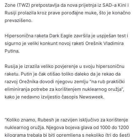
Zone (TWZ) pretpostavlja da nova prijetnja iz SAD-a Kini i
Rusiji prolazila kroz prave porođajne muke, što je konačno
prevazišeno.
Hipersonična raketa Dark Eagle završila je uspješan test i
sigurno je veliki konkunt novoj raketi Orešnik Vladimira
Putina.
Rusija je izrazila veliko povjerenje u svoju hipersoničnu
raketu. Putin je čak otišao toliko daleko da je rekao da
razvoj Orežnika dovodi njegovu zemlju “na rub praktički
eliminiranja potrebe za korištenjem nuklearnog oružja”,
kako je nedavno izvijestio časopis Newsweek.
“Koliko znamo, Rubesh je razvijen isključivo za korištenje
nuklearnog oružja. Njegova bojeva glava od 1000 do 1200
kilograma trebala bi biti opremljena s nekoliko (tri do šest)