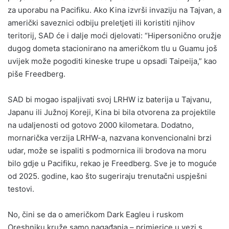
za uporabu na Pacifiku. Ako Kina izvrši invaziju na Tajvan, a
američki saveznici odbiju preletjeti ili koristiti njihov
teritorij, SAD će i dalje moći djelovati: “Hipersonično oružje
dugog dometa stacionirano na američkom tlu u Guamu još
uvijek može pogoditi kineske trupe u opsadi Taipeija,” kao
piše Freedberg.
SAD bi mogao ispaljivati ​​svoj LRHW iz baterija u Tajvanu,
Japanu ili Južnoj Koreji, Kina bi bila otvorena za projektile
na udaljenosti od gotovo 2000 kilometara. Dodatno,
mornarička verzija LRHW-a, nazvana konvencionalni brzi
udar, može se ispaliti s podmornica ili brodova na moru
bilo gdje u Pacifiku, rekao je Freedberg. Sve je to moguće
od 2025. godine, kao što sugeriraju trenutačni uspješni
testovi.
No, čini se da o američkom Dark Eagleu i ruskom
Oreshniku ​​kruže samo nagađanja – primjerice u vezi s