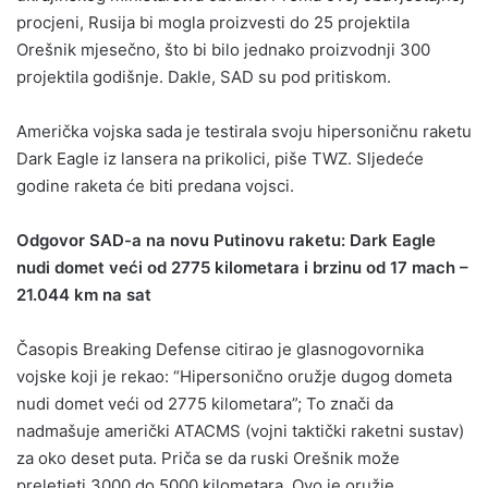
procjeni, Rusija bi mogla proizvesti do 25 projektila
Orešnik mjesečno, što bi bilo jednako proizvodnji 300
projektila godišnje. Dakle, SAD su pod pritiskom.
Američka vojska sada je testirala svoju hipersoničnu raketu
Dark Eagle iz lansera na prikolici, piše TWZ. Sljedeće
godine raketa će biti predana vojsci.
Odgovor SAD-a na novu Putinovu raketu: Dark Eagle
nudi domet veći od 2775 kilometara
i brzinu od 17 mach –
21.044 km na sat
Časopis Breaking Defense citirao je glasnogovornika
vojske koji je rekao: “Hipersonično oružje dugog dometa
nudi domet veći od 2775 kilometara”; To znači da
nadmašuje američki ATACMS (vojni taktički raketni sustav)
za oko deset puta. Priča se da ruski Orešnik može
preletjeti 3000 do 5000 kilometara. Ovo je oružje