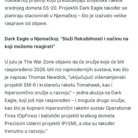
nuklearnoj prijetnji koju predstavljaju sovjetske rakete
srednjeg dometa SS-20. Projektili Dark Eagle također se
planiraju stacionirati u Njemačkoj – što je izazvalo velike
rasprave od objave.
Dark Eagle u Njemačkoj: “Služi fleksibilnosti i načinu na
koji možemo reagirati”
U julu je The War Zone objavio da će oružje koje će biti
raspoređeno 2026. biti niz najmodernijih sustava, kao što
je napisao Thomas Newdick, “uključujući višenamjenski
projektil SM-6 i krstareću raketu Tomahawk, kao i
hipersonično oružje u razvoju” – jedna aluzija na Dark
Eagle, koji još nije raspoređen – i moguće drugo oružje,
kao što je kopneni hipersonični raketni sustav Operational
Fires (OpFires) i balistički projektil kratkog dometa
Precision Udarni projektil (PrSM), a oba su također
trenutno u razvoju.”