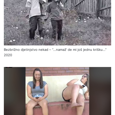
Bezbrižno djetinjstvo nekad – “…namaž’ de mi još jednu krišku…”
2020