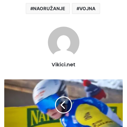
NAORUŽANJE
VOJNA
Vikici.net
Elvedina
Muzaferija
osvojila
25.
mjesto
i
prve
bodove