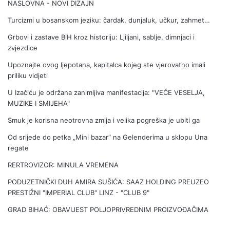
NASLOVNA - NOVI DIZAJN
Turcizmi u bosanskom jeziku: čardak, dunjaluk, učkur, zahmet…
Grbovi i zastave BiH kroz historiju: Ljiljani, sablje, dimnjaci i
zvjezdice
Upoznajte ovog ljepotana, kapitalca kojeg ste vjerovatno imali
priliku vidjeti
U Izačiću je održana zanimljiva manifestacija: "VEČE VESELJA,
MUZIKE I SMIJEHA"
Smuk je korisna neotrovna zmija i velika pogreška je ubiti ga
Od srijede do petka „Mini bazar“ na Gelenderima u sklopu Una
regate
RERTROVIZOR: MINULA VREMENA
PODUZETNIČKI DUH AMIRA SUŠIĆA: SAAZ HOLDING PREUZEO
PRESTIŽNI "IMPERIAL CLUB" LINZ - "CLUB 9"
GRAD BIHAĆ: OBAVIJEST POLJOPRIVREDNIM PROIZVOĐAČIMA