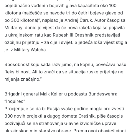
pojedinačno vođenih bojevih glava kapaciteta oko 100
kilotona (najčešće se navode tri do četiri bojeve glave od
po 300 kilotona)”, napisao je Andrej Čaruk. Autor časopisa
Militarnyi donio je vijest da će nova raketa koja se pojavila
u ukrajinskom ratu kao Rubesh ili Oreshnik predstavljati
ozbiljnu prijetnju – za cijeli svijet. Sljedeća loša vijest stigla
je iz Military Watcha.
Sposobnost koju sada razvijamo, na kopnu, povećava našu
fleksibilnost. Ali to znači da se situacija ruske prijetnje ne
mijenja značajno.”
Brigadni general Maik Keller u podcastu Bundeswehra
“Inquired”
Procjenjuje se da bi Rusija svake godine mogla proizvesti
300 novih projektila dugog dometa Orešnik, piše časopis
pozivajući se na strahovanja Glavne izvidničke uprave
ukrajinskog ministarstva obrane. Prema ovoj obavještajnoj