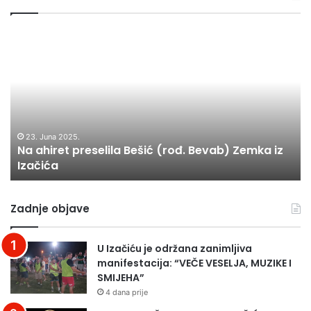
Na
Zd
ahiret
Čo
preselila
sp
Bešić
sp
(rođ.
za
Bevab)
Kr
Zemka
iz
23. Juna 2025.
Na ahiret preselila Bešić (rođ. Bevab) Zemka iz
Izačića
Izačića
Zadnje objave
U Izačiću je održana zanimljiva
manifestacija: “VEČE VESELJA, MUZIKE I
SMIJEHA”
4 dana prije