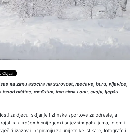
ao na zimu asocira na surovost, mećave, buru, vijavice,
spod ništice, međutim, ima zima i onu, svoju, ljepšu
dosti za djecu, skijanje i zimske sportove za odrasle, a
krajolika ukrašenih snijegom i snježnim pahuljama, injem i
ečiti izazov i inspiraciju za umjetnike: slikare, fotografe i