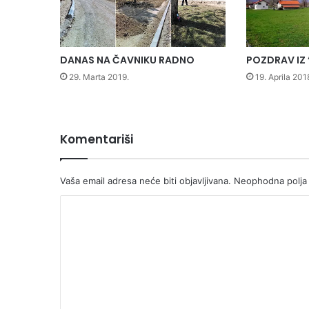
m
u
š
a
DANAS NA ČAVNIKU RADNO
POZDRAV IZ 
n
29. Marta 2019.
19. Aprila 201
j
e
k
u
Komentariši
k
u
r
Vaša email adresa neće biti objavljivana.
Neophodna polja
u
z
K
a
o
z
a
m
b
e
o
r
n
a