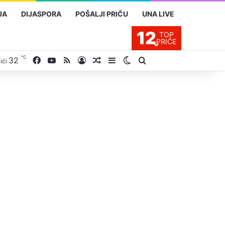
JA
DIJASPORA
POŠALJI PRIČU
UNA LIVE
12
TOP
PRIČE
℃
32
Facebook
YouTube
RSS
Prijavite se
Slučajan proizvod
Sidebar
Switch skin
Traži
ići