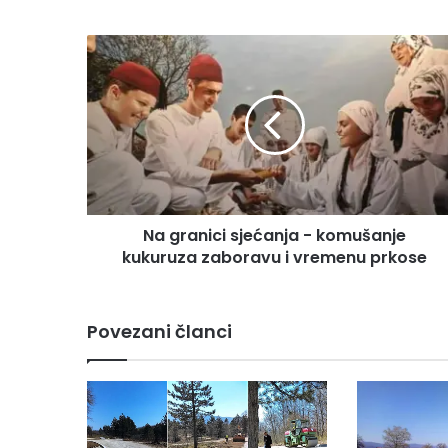
N
a
g
r
a
n
i
c
i
Na granici sjećanja - komušanje
s
kukuruza zaboravu i vremenu prkose
j
e
ć
a
Povezani članci
n
j
a
-
k
o