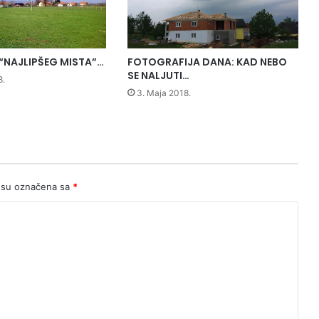
o
n
a
j
“NAJLIPŠEG MISTA”…
FOTOGRAFIJA DANA: KAD NEBO
s
SE NALJUTI…
8.
v
3. Maja 2018.
e
t
i
j
e
m
 su označena sa
*
j
e
s
t
o
u
k
u
ć