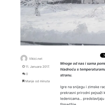
Vikici.net
Mnoge od nas i sama pomis
11. Januara 2017.
hladnoću s temperaturama i
0
stranu.
Manje od minuta
Igre na snijegu i zimske ra
prekrasni prirodni pejsaži 
ledenicama… predstavljaju vj
filmadžije.