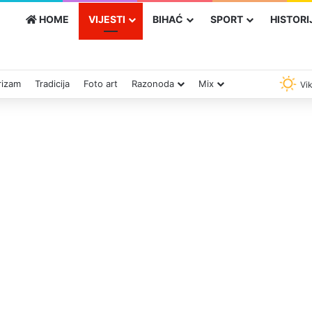
HOME
VIJESTI
BIHAĆ
SPORT
HISTORI
rizam
Tradicija
Foto art
Razonoda
Mix
Vik