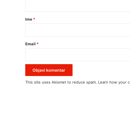
t
v
a
u
i
r
Ime
*
v
*
r
e
m
Email
*
e
n
u
p
r
k
o
This site uses Akismet to reduce spam.
Learn how your c
s
e