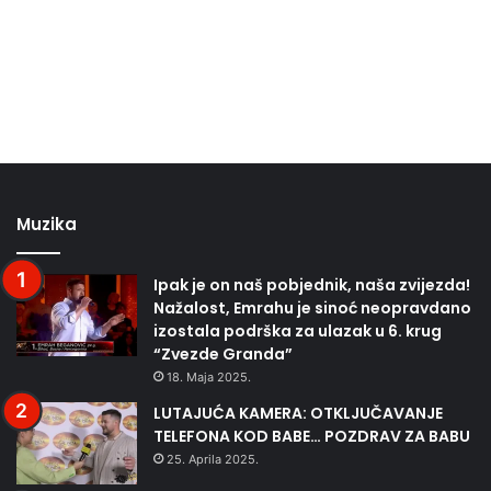
Muzika
Ipak je on naš pobjednik, naša zvijezda!
Nažalost, Emrahu je sinoć neopravdano
izostala podrška za ulazak u 6. krug
“Zvezde Granda”
18. Maja 2025.
LUTAJUĆA KAMERA: OTKLJUČAVANJE
TELEFONA KOD BABE… POZDRAV ZA BABU
25. Aprila 2025.