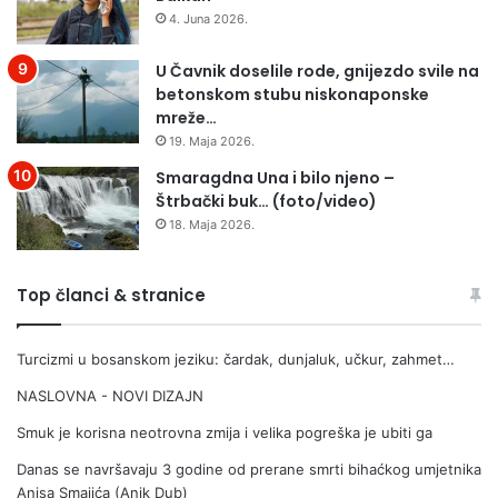
4. Juna 2026.
U Čavnik doselile rode, gnijezdo svile na
betonskom stubu niskonaponske
mreže…
19. Maja 2026.
Smaragdna Una i bilo njeno –
Štrbački buk… (foto/video)
18. Maja 2026.
Top članci & stranice
Turcizmi u bosanskom jeziku: čardak, dunjaluk, učkur, zahmet…
NASLOVNA - NOVI DIZAJN
Smuk je korisna neotrovna zmija i velika pogreška je ubiti ga
Danas se navršavaju 3 godine od prerane smrti bihaćkog umjetnika
Anisa Smajića (Anik Dub)