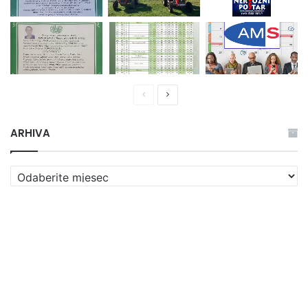
Prethodna
Naredna
stranica
stranica
ARHIVA
ARHIVA