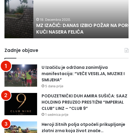
POŽAR
JE
NA
Z
PORODIČNOJ
SV
KUĆI
U
19. Decembra 2020.
MZ IZAČIĆ: DANAS IZBIO POŽAR NA PORODIČNOJ
NASERA
S
KUĆI NASERA FELIĆA
FELIĆA
OP
“B
Z
Zadnje objave
3”
U Izačiću je održana zanimljiva
manifestacija: “VEČE VESELJA, MUZIKE I
SMIJEHA”
5 dana prije
PODUZETNIČKI DUH AMIRA SUŠIĆA: SAAZ
HOLDING PREUZEO PRESTIŽNI “IMPERIAL
CLUB” LINZ – “CLUB 9”
1 sedmica prije
Heroji žitnih polja otpočeli prikupljanje
zlatni zrna koja život znače…