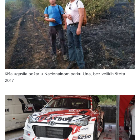
Kiša ugasila požar u Nacionalnom parku Una, bez velikih šteta
2017