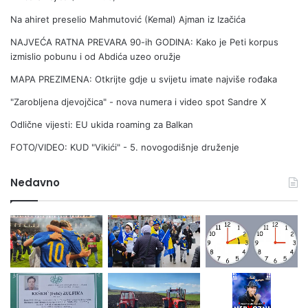
Na ahiret preselio Mahmutović (Kemal) Ajman iz Izačića
NAJVEĆA RATNA PREVARA 90-ih GODINA: Kako je Peti korpus
izmislio pobunu i od Abdića uzeo oružje
MAPA PREZIMENA: Otkrijte gdje u svijetu imate najviše rođaka
"Zarobljena djevojčica" - nova numera i video spot Sandre X
Odlične vijesti: EU ukida roaming za Balkan
FOTO/VIDEO: KUD "Vikići" - 5. novogodišnje druženje
Nedavno