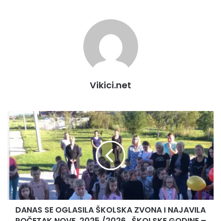
Vikici.net
DANAS
SE
OGLASILA
ŠKOLSKA
ZVONA
I
NAJAVILA
POČETAK
NOVE,
DANAS SE OGLASILA ŠKOLSKA ZVONA I NAJAVILA
2025./2026.,
ŠKOLSKE
POČETAK NOVE, 2025./2026., ŠKOLSKE GODINE –