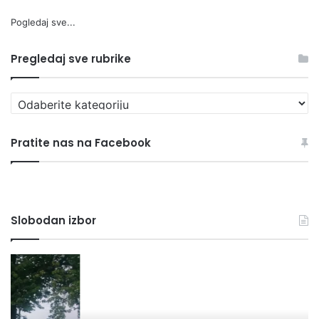
Pogledaj sve...
Pregledaj sve rubrike
Pregledaj
sve
rubrike
Pratite nas na Facebook
Slobodan izbor
MZ
A
IZAČIĆ:
“D
DANAS
BU
IZBIO
S