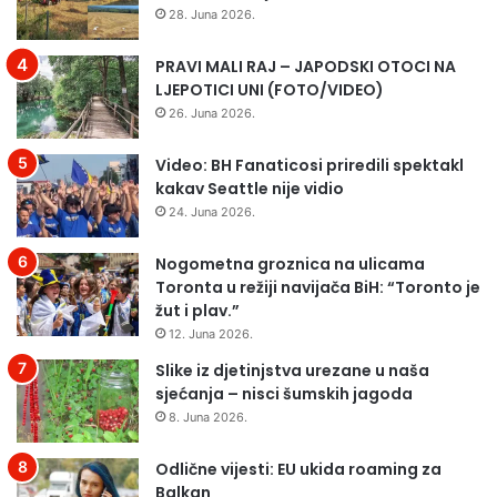
28. Juna 2026.
PRAVI MALI RAJ – JAPODSKI OTOCI NA
LJEPOTICI UNI (FOTO/VIDEO)
26. Juna 2026.
Video: BH Fanaticosi priredili spektakl
kakav Seattle nije vidio
24. Juna 2026.
Nogometna groznica na ulicama
Toronta u režiji navijača BiH: “Toronto je
žut i plav.”
12. Juna 2026.
Slike iz djetinjstva urezane u naša
sjećanja – nisci šumskih jagoda
8. Juna 2026.
Odlične vijesti: EU ukida roaming za
Balkan