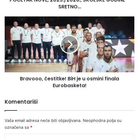
GODINE
SRETNO…
–
SRETNO…
Bravooo,
čestitke!
BiH
je
u
osmini
finala
Eurobasketa!
Bravooo, čestitke! BiH je u osmini finala
Eurobasketa!
Komentariši
Vaša email adresa neće biti objavljivana.
Neophodna polja su
označena sa
*
K