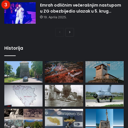
Emrah odličnim večerašnjim nastupom
u ZG obezbijedio ulazak u 5. krug…
19. Aprila 2025.
Prethodna
Naredna
stranica
stranica
Historija