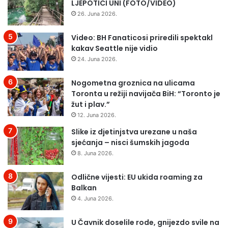
LJEPOTICI UNI (FOTO/VIDEO)
u
N
S
A
26. Juna 2026.
v
R
j
S
Video: BH Fanaticosi priredili spektakl
e
K
kakav Seattle nije vidio
t
A
24. Juna 2026.
s
S
k
T
Nogometna groznica na ulicama
o
A
Toronta u režiji navijača BiH: “Toronto je
g
N
žut i plav.”
k
I
12. Juna 2026.
u
C
p
Slike iz djetinjstva urezane u naša
A
a
sjećanja – nisci šumskih jagoda
P
s
R
8. Juna 2026.
k
O
i
M
Odlične vijesti: EU ukida roaming za
j
I
Balkan
a
J
4. Juna 2026.
s
E
n
N
U Čavnik doselile rode, gnijezdo svile na
a
I