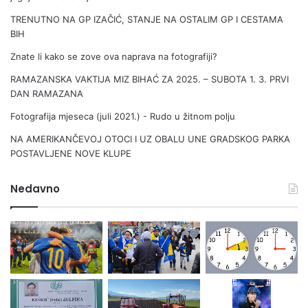
u
P
TRENUTNO NA GP IZAČIĆ, STANJE NA OSTALIM GP I CESTAMA
k
A
BIH
a
S
r
A
Znate li kako se zove ova naprava na fotografiji?
i
RAMAZANSKA VAKTIJA MIZ BIHAĆ ZA 2025. – SUBOTA 1. 3. PRVI
j
DAN RAMAZANA
e
r
Fotografija mjeseca (juli 2021.) - Rudo u žitnom polju
i
NA AMERIKANČEVOJ OTOCI I UZ OBALU UNE GRADSKOG PARKA
POSTAVLJENE NOVE KLUPE
Nedavno