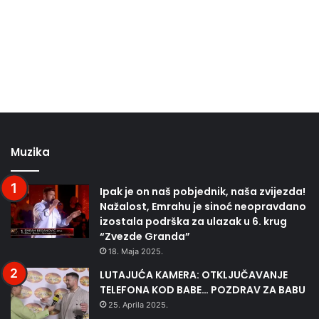
Muzika
Ipak je on naš pobjednik, naša zvijezda!
Nažalost, Emrahu je sinoć neopravdano
izostala podrška za ulazak u 6. krug
“Zvezde Granda”
18. Maja 2025.
LUTAJUĆA KAMERA: OTKLJUČAVANJE
TELEFONA KOD BABE… POZDRAV ZA BABU
25. Aprila 2025.