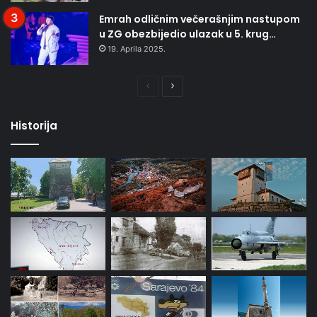
Emrah odličnim večerašnjim nastupom
u ZG obezbijedio ulazak u 5. krug…
19. Aprila 2025.
Prethodna
Naredna
stranica
stranica
Historija