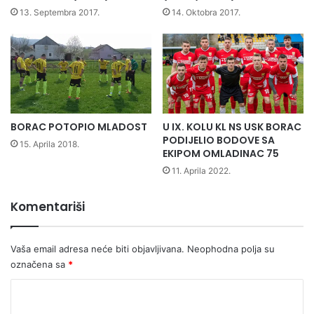
A
E
13. Septembra 2017.
14. Oktobra 2017.
I
Ć
G
I
R
A
L
I
Š
BORAC POTOPIO MLADOST
U IX. KOLU KL NS USK BORAC
T
PODIJELIO BODOVE SA
U
15. Aprila 2018.
EKIPOM OMLADINAC 75
P
O
11. Aprila 2022.
D
R
Komentariši
U
Č
N
Vaša email adresa neće biti objavljivana.
Neophodna polja su
E
označena sa
*
Š
K
K
O
o