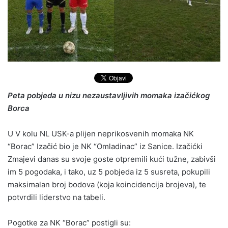
Peta pobjeda u nizu nezaustavljivih momaka izačićkog
Borca
U V kolu NL USK-a plijen neprikosvenih momaka NK
“Borac” Izačić bio je NK “Omladinac” iz Sanice. Izačićki
Zmajevi danas su svoje goste otpremili kući tužne, zabivši
im 5 pogodaka, i tako, uz 5 pobjeda iz 5 susreta, pokupili
maksimalan broj bodova (koja koincidencija brojeva), te
potvrdili liderstvo na tabeli.
Pogotke za NK “Borac” postigli su: