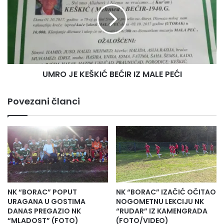
R
A
O
M
J
Z
E
A
K
O
E
S
Š
U
UMRO JE KEŠKIĆ BEĆIR IZ MALE PEĆI
K
D
I
U
Ć
Povezani članci
,
B
U
E
N
Ć
I
I
Š
R
T
I
E
Z
N
M
G
A
NK “BORAC” POPUT
NK “BORAC” IZAČIĆ OČITAO
O
L
URAGANA U GOSTIMA
NOGOMETNU LEKCIJU NK
L
E
DANAS PREGAZIO NK
“RUDAR” IZ KAMENGRADA
N
“MLADOST” (FOTO)
(FOTO/VIDEO)
P