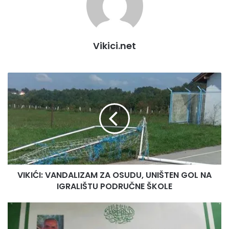
Vikici.net
V
I
K
I
Ć
I
:
V
A
VIKIĆI: VANDALIZAM ZA OSUDU, UNIŠTEN GOL NA
N
IGRALIŠTU PODRUČNE ŠKOLE
D
A
L
U
I
M
Z