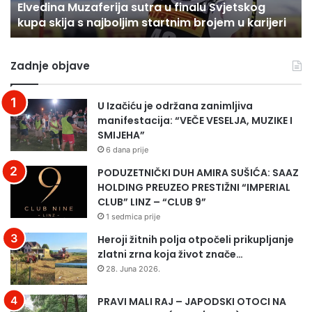
Elvedina Muzaferija sutra u finalu Svjetskog
M
V
kupa skija s najboljim startnim brojem u karijeri
u
I
z
K
a
I
Zadnje objave
f
Ć
e
A
r
A
U Izačiću je održana zanimljiva
i
P
manifestacija: “VEČE VESELJA, MUZIKE I
j
E
SMIJEHA”
a
L
6 dana prije
s
U
u
J
PODUZETNIČKI DUH AMIRA SUŠIĆA: SAAZ
t
U
HOLDING PREUZEO PRESTIŽNI “IMPERIAL
r
D
CLUB” LINZ – “CLUB 9”
a
A
1 sedmica prije
u
V
Heroji žitnih polja otpočeli prikupljanje
f
E
zlatni zrna koja život znače…
i
T
28. Juna 2026.
n
E
a
R
PRAVI MALI RAJ – JAPODSKI OTOCI NA
l
I