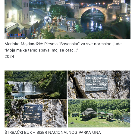
Marinko Majdandžić: Pjesma “Bosanska” za sve normalne ljude –
“Moja majka tamo spava, moj se otac…”
2024
ŠTRBAČKI BUK – BISER NACIONALNOG PARKA UNA