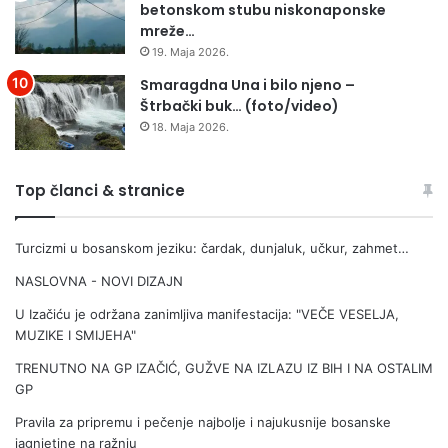
betonskom stubu niskonaponske
j
L
mreže…
b
O
19. Maja 2026.
o
K
l
A
Smaragdna Una i bilo njeno –
j
C
Štrbački buk… (foto/video)
i
I
18. Maja 2026.
m
J
s
U
t
Z
Top članci & stranice
a
A
r
C
Turcizmi u bosanskom jeziku: čardak, dunjaluk, učkur, zahmet…
t
I
n
J
NASLOVNA - NOVI DIZAJN
i
E
m
P
U Izačiću je održana zanimljiva manifestacija: "VEČE VESELJA,
b
L
MUZIKE I SMIJEHA"
r
J
TRENUTNO NA GP IZAČIĆ, GUŽVE NA IZLAZU IZ BIH I NA OSTALIM
o
E
GP
j
N
e
J
Pravila za pripremu i pečenje najbolje i najukusnije bosanske
m
E
jagnjetine na ražnju