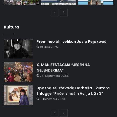
Prethodna
Naredna
stranica
stranica
Kultura
Preminuo bh. velikan Josip Pejaković
19. Jula 2025.
X. MANIFESTACIJA “JESEN NA
GELENDERIMA”
24. Septembra 2024.
Upoznajte Dževada Harbaša – autora
trilogije “Priče iz naših Avlija 1, 2 i 3”
8. Decembra 2023.
Prethodna
Naredna