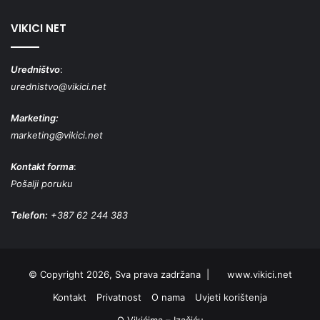
stranica
stranica
VIKICI NET
Uredništvo
:
urednistvo@vikici.net
Marketing:
marketing@vikici.net
Kontakt forma
:
Pošalji poruku
Telefon:
+387 62 244 383
© Copyright 2026, Sva prava zadržana |
www.vikici.net
Kontakt
Privatnost
O nama
Uvjeti korištenja
O Vikićima – Izačiću