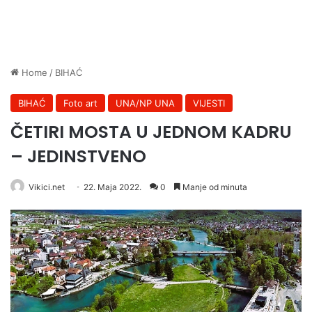
Home
/
BIHAĆ
BIHAĆ
Foto art
UNA/NP UNA
VIJESTI
ČETIRI MOSTA U JEDNOM KADRU
– JEDINSTVENO
Vikici.net
22. Maja 2022.
0
Manje od minuta