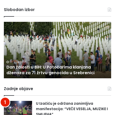
Slobodan izbor
BIŠĆE
U
PREDVEČERJE
arima klanjana
13. Oktobra 2018.
ida u Srebrenici
BIŠĆE U PREDVEČERJE
Zadnje objave
U Izačiću je održana zanimljiva
manifestacija: “VEČE VESELJA, MUZIKE I
SMIJEHA”