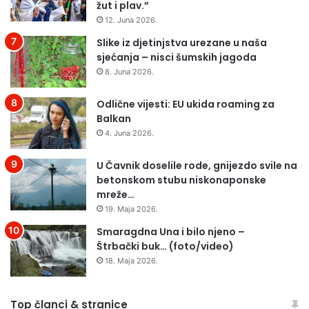
žut i plav.”
12. Juna 2026.
Slike iz djetinjstva urezane u naša
sjećanja – nisci šumskih jagoda
8. Juna 2026.
Odlične vijesti: EU ukida roaming za
Balkan
4. Juna 2026.
U Čavnik doselile rode, gnijezdo svile na
betonskom stubu niskonaponske
mreže…
19. Maja 2026.
Smaragdna Una i bilo njeno –
Štrbački buk… (foto/video)
18. Maja 2026.
Top članci & stranice