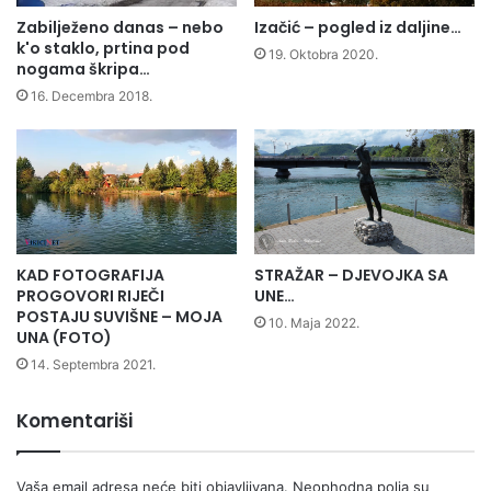
Zabilježeno danas – nebo
Izačić – pogled iz daljine…
k'o staklo, prtina pod
19. Oktobra 2020.
nogama škripa…
16. Decembra 2018.
KAD FOTOGRAFIJA
STRAŽAR – DJEVOJKA SA
PROGOVORI RIJEČI
UNE…
POSTAJU SUVIŠNE – MOJA
10. Maja 2022.
UNA (FOTO)
14. Septembra 2021.
Komentariši
Vaša email adresa neće biti objavljivana.
Neophodna polja su