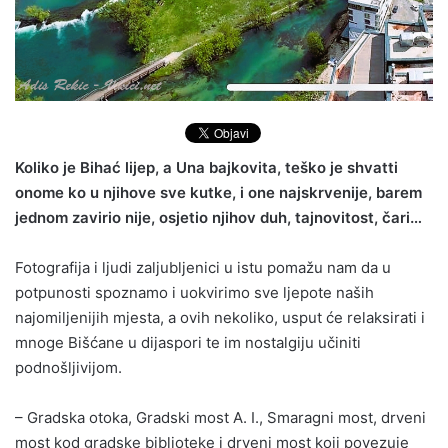
Koliko je Bihać lijep, a Una bajkovita, teško je shvatti
onome ko u njihove sve kutke, i one najskrvenije, barem
jednom zavirio nije, osjetio njihov duh, tajnovitost, čari…
Fotografija i ljudi zaljubljenici u istu pomažu nam da u
potpunosti spoznamo i uokvirimo sve ljepote naših
najomiljenijih mjesta, a ovih nekoliko, usput će relaksirati i
mnoge Bišćane u dijaspori te im nostalgiju učiniti
podnošljivijom.
– Gradska otoka, Gradski most A. I., Smaragni most, drveni
most kod gradske biblioteke i drveni most koji povezuje