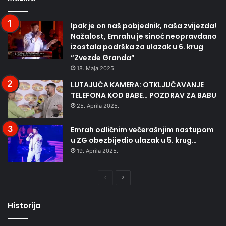
Ipak je on naš pobjednik, naša zvijezda!
Nažalost, Emrahu je sinoć neopravdano
izostala podrška za ulazak u 6. krug
“Zvezde Granda”
18. Maja 2025.
LUTAJUĆA KAMERA: OTKLJUČAVANJE
TELEFONA KOD BABE… POZDRAV ZA BABU
25. Aprila 2025.
Emrah odličnim večerašnjim nastupom
u ZG obezbijedio ulazak u 5. krug…
19. Aprila 2025.
Prethodna
Naredna
stranica
stranica
Historija