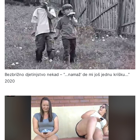
Bezbrižno djetinjstvo nekad – “…namaž’ de mi još jednu krišku…”
2020