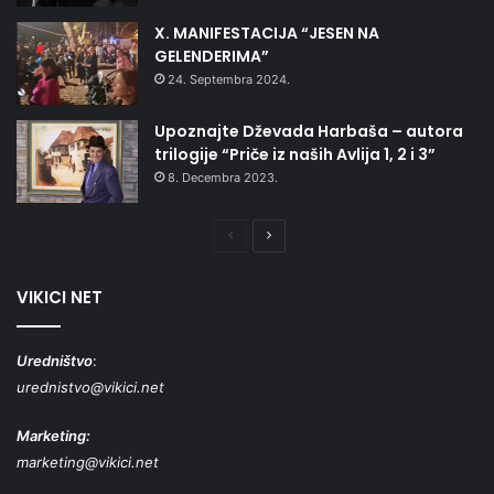
X. MANIFESTACIJA “JESEN NA
GELENDERIMA”
24. Septembra 2024.
Upoznajte Dževada Harbaša – autora
trilogije “Priče iz naših Avlija 1, 2 i 3”
8. Decembra 2023.
Prethodna
Naredna
stranica
stranica
VIKICI NET
Uredništvo
:
urednistvo@vikici.net
Marketing:
marketing@vikici.net