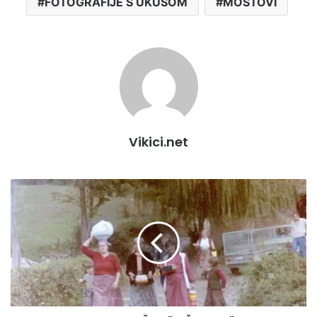
FOTOGRAFIJE S UKUSOM
MOSTOVI
Vikici.net
NEKAD:
DOSTAVA
UŽINE
"TEŽACIMA"
U
POLJU