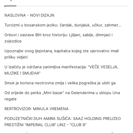
NASLOVNA - NOVI DIZAJN
Turcizmi u bosanskom jeziku: čardak, dunjaluk, učkur, zahmet…
Grbovi i zastave BiH kroz historiju: Ljiljani, sablje, dimnjaci i
zvjezdice
Upoznajte ovog ljepotana, kapitalca kojeg ste vjerovatno imali
priliku vidjeti
U Izačiću je održana zanimljiva manifestacija: "VEČE VESELJA,
MUZIKE I SMIJEHA"
Smuk je korisna neotrovna zmija i velika pogreška je ubiti ga
Od srijede do petka „Mini bazar“ na Gelenderima u sklopu Una
regate
RERTROVIZOR: MINULA VREMENA
PODUZETNIČKI DUH AMIRA SUŠIĆA: SAAZ HOLDING PREUZEO
PRESTIŽNI "IMPERIAL CLUB" LINZ - "CLUB 9"