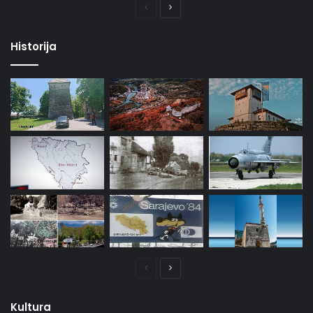
Prethodna
Naredna
stranica
stranica
Historija
Prethodna
Naredna
stranica
stranica
Kultura