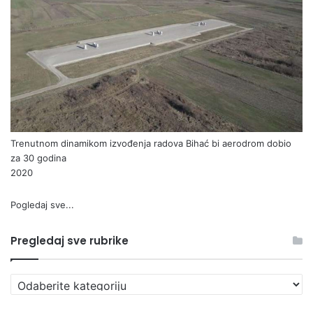
Trenutnom dinamikom izvođenja radova Bihać bi aerodrom dobio
za 30 godina
2020
Pogledaj sve...
Pregledaj sve rubrike
P
r
e