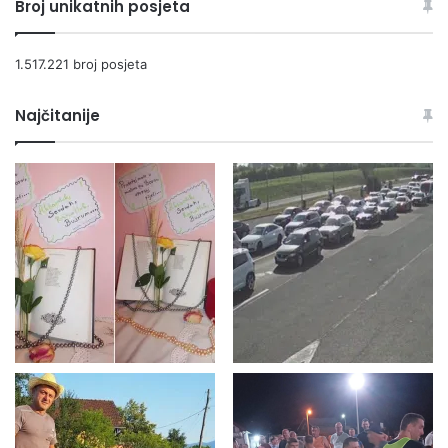
Broj unikatnih posjeta
U
J
U
1.517.221 broj posjeta
S
U
Najčitanije
F
U
J
U
K
I
V
I
K
I
Ć