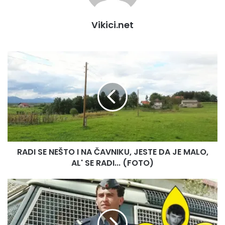
Vikici.net
R
A
D
I
S
E
N
E
Š
RADI SE NEŠTO I NA ČAVNIKU, JESTE DA JE MALO,
T
AL' SE RADI... (FOTO)
O
I
N
U
A
T
Č
O
A
K