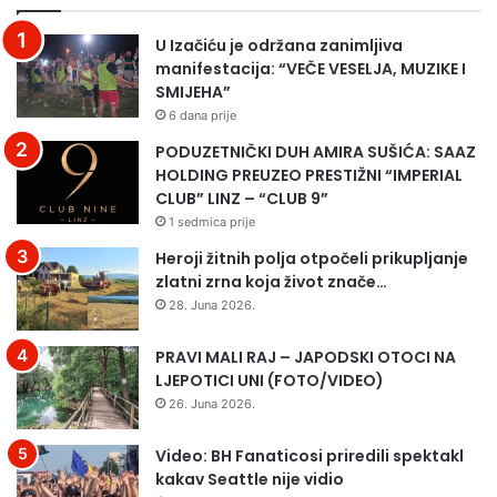
j
s
u
t
U Izačiću je održana zanimljiva
”
v
manifestacija: “VEČE VESELJA, MUZIKE I
o
a
SMIJEHA”
b
r
6 dana prije
i
a
l
j
PODUZETNIČKI DUH AMIRA SUŠIĆA: SAAZ
j
u
HOLDING PREUZEO PRESTIŽNI “IMPERIAL
e
,
CLUB” LINZ – “CLUB 9”
ž
s
1 sedmica prije
e
l
Heroji žitnih polja otpočeli prikupljanje
n
o
zlatni zrna koja život znače…
a
ž
28. Juna 2026.
2
n
1
i
PRAVI MALI RAJ – JAPODSKI OTOCI NA
.
č
LJEPOTICI UNI (FOTO/VIDEO)
g
u
o
d
26. Juna 2026.
d
a
i
č
Video: BH Fanaticosi priredili spektakl
š
i
kakav Seattle nije vidio
n
n