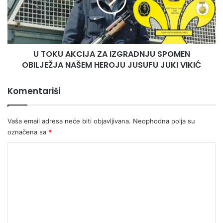
V
U
N
A
I
K
K
C
U
I
,
U TOKU AKCIJA ZA IZGRADNJU SPOMEN
J
J
OBILJEŽJA NAŠEM HEROJU JUSUFU JUKI VIKIĆ
A
E
Z
S
A
Komentariši
T
I
E
Z
D
G
Vaša email adresa neće biti objavljivana.
Neophodna polja su
A
R
označena sa
*
J
A
E
D
K
M
N
o
A
J
L
U
m
O
S
e
,
P
A
n
O
L
M