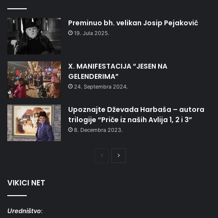
Preminuo bh. velikan Josip Pejaković
19. Jula 2025.
X. MANIFESTACIJA “JESEN NA
GELENDERIMA”
24. Septembra 2024.
Upoznajte Dževada Harbaša – autora
trilogije “Priče iz naših Avlija 1, 2 i 3”
8. Decembra 2023.
Prethodna
Naredna
stranica
stranica
VIKICI NET
Uredništvo
: