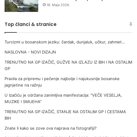
.
l
18. Maja 2026.
k
o
o
ž
r
n
Top članci & stranice
p
i
u
…
Turcizmi u bosanskom jeziku: čardak, dunjaluk, učkur, zahmet…
s
a
NASLOVNA - NOVI DIZAJN
TRENUTNO NA GP IZAČIĆ, GUŽVE NA IZLAZU IZ BIH I NA OSTALIM
GP
Pravila za pripremu i pečenje najbolje i najukusnije bosanske
jagnjetine na ražnju
U Izačiću je održana zanimljiva manifestacija: "VEČE VESELJA,
MUZIKE I SMIJEHA"
TRENUTNO NA GP IZAČIĆ, STANJE NA OSTALIM GP I CESTAMA
BIH
Znate li kako se zove ova naprava na fotografiji?