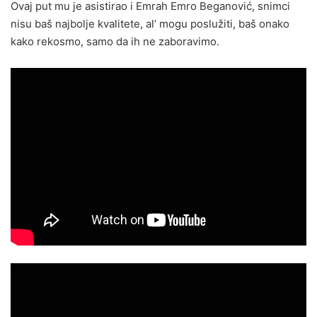
Ovaj put mu je asistirao i Emrah Emro Beganović, snimci
nisu baš najbolje kvalitete, al’ mogu poslužiti, baš onako
kako rekosmo, samo da ih ne zaboravimo.