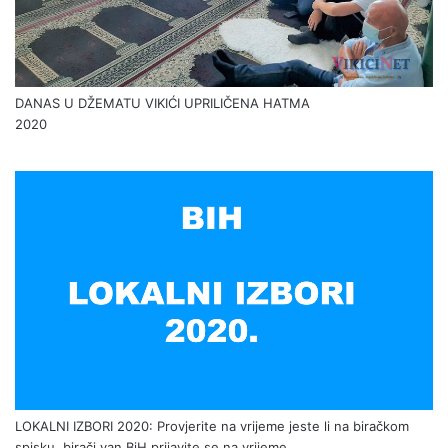
DANAS U DŽEMATU VIKIĆI UPRILIČENA HATMA
2020
LOKALNI IZBORI 2020: Provjerite na vrijeme jeste li na biračkom
spisku, birači van BiH prijavite se na vrijeme