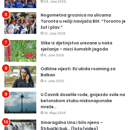
24. Juna 2026.
j
e
i
–
Nogometna groznica na ulicama
c
P
Toronta u režiji navijača BiH: “Toronto je
a
e
žut i plav.”
p
ć
12. Juna 2026.
o
a
g
Slike iz djetinjstva urezane u naša
n
i
sjećanja – nisci šumskih jagoda
i
b
s
8. Juna 2026.
i
u
j
i
Odlične vijesti: EU ukida roaming za
e
v
Balkan
1
r
4. Juna 2026.
3
i
b
j
U Čavnik doselile rode, gnijezdo svile na
o
e
betonskom stubu niskonaponske
r
d
mreže…
a
n
19. Maja 2026.
c
i
a
i
Smaragdna Una i bilo njeno –
5
s
Štrbački buk… (foto/video)