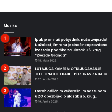
Muzika
Ipak je on naš pobjednik, naša zvijezda!
Nažalost, Emrahu je sinoć neopravdano
izostala podrška za ulazak u 6. krug
“Zvezde Granda”
18. Maja 2025.
LUTAJUĆA KAMERA: OTKLJUČAVANJE
TELEFONA KOD BABE… POZDRAV ZA BABU
25. Aprila 2025.
Emrah odličnim večerašnjim nastupom
u ZG obezbijedio ulazak u 5. krug…
19. Aprila 2025.