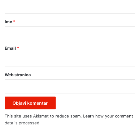
t
'
E
a
S
N
E
O
r
Ime
*
R
B
*
A
I
D
L
I
J
Email
*
.
E
.
Ž
.
J
(
A
Web stranica
F
N
O
A
T
Š
O
E
)
M
H
This site uses Akismet to reduce spam.
Learn how your comment
E
data is processed.
R
O
J