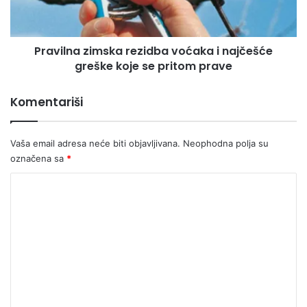
i
n
j
a
a
z
Pravilna zimska rezidba voćaka i najčešće
(
i
A
greške koje se pritom prave
m
s
s
i
k
Komentariši
m
a
)
r
Ć
e
Vaša email adresa neće biti objavljivana.
Neophodna polja su
i
z
označena sa
*
r
i
i
d
K
ć
b
o
a
v
m
o
e
ć
n
a
k
t
a
a