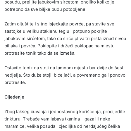
posudu, prelijte jabukovim sirćetom, onoliko koliko je
potrebno da sve biljke budu potopljene.
Zatim oljuštite i sitno isjeckajte povrće, pa stavite sve
sastojke u veliku staklenu teglu i potpuno pokrijte
jabukovim sirćetom, tako da sirće pliva tri prsta iznad nivoa
biljaka i povrća. Poklopite i držeći poklopac na mjestu
protresite tonik tako da se izmeša.
Ostavite tonik da stoji na tamnom mjestu bar dvije do šest
nedjelja. Što duže stoji, biće jači, a povremeno ga i ponovo
protresite.
Cijeđenje
Zbog lakšeg čuvanja i jednostavnog korišćenja, procijedite
tinkturu. Trebaće vam labava tkanina – gaza ili neke
maramice, velika posuda i cjediljka od nerđajućeg čelika