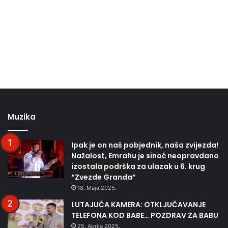
Muzika
Ipak je on naš pobjednik, naša zvijezda!
Nažalost, Emrahu je sinoć neopravdano
izostala podrška za ulazak u 6. krug
“Zvezde Granda”
18. Maja 2025.
LUTAJUĆA KAMERA: OTKLJUČAVANJE
TELEFONA KOD BABE… POZDRAV ZA BABU
25. Aprila 2025.