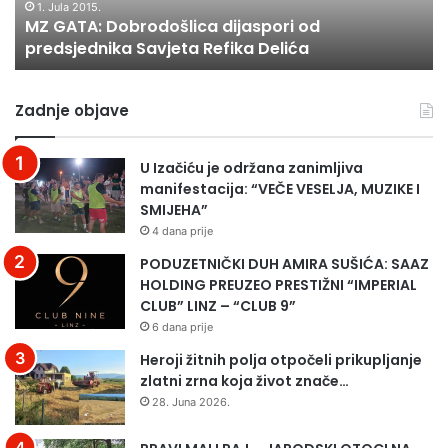
D
n
1. Jula 2015.
e
MZ GATA: Dobrodošlica dijaspori od
o
a
predsjednika Savjeta Refika Delića
b
p
r
o
o
k
Zadnje objave
d
o
o
n
š
p
U Izačiću je održana zanimljiva
l
u
manifestacija: “VEČE VESELJA, MUZIKE I
i
s
SMIJEHA”
c
t
4 dana prije
a
i
d
l
PODUZETNIČKI DUH AMIRA SUŠIĆA: SAAZ
i
i
HOLDING PREUZEO PRESTIŽNI “IMPERIAL
j
p
CLUB” LINZ – “CLUB 9”
a
l
6 dana prije
s
a
Heroji žitnih polja otpočeli prikupljanje
p
m
zlatni zrna koja život znače…
o
e
28. Juna 2026.
r
n
i
i