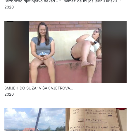
Bezbrižno djetinjstvo nekad – “…namaž’ de mi još jednu krišku…”
2020
SMIJEH DO SUZA: VIŠAK VJETROVA…
2020