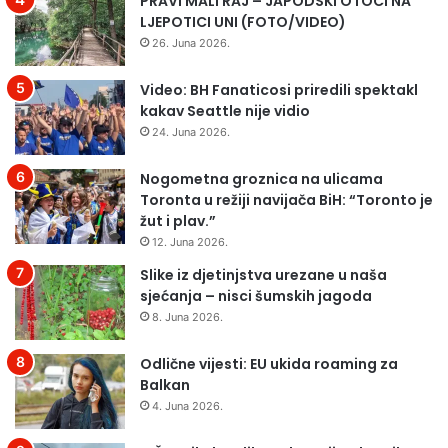
PRAVI MALI RAJ – JAPODSKI OTOCI NA
o
s
LJEPOTICI UNI (FOTO/VIDEO)
d
p
p
a
26. Juna 2026.
r
l
e
i
Video: BH Fanaticosi priredili spektakl
d
l
kakav Seattle nije vidio
s
i
24. Juna 2026.
j
F
e
i
Nogometna groznica na ulicama
d
n
Toronta u režiji navijača BiH: “Toronto je
n
c
žut i plav.”
i
e
12. Juna 2026.
k
,
a
Slike iz djetinjstva urezane u naša
B
S
sjećanja – nisci šumskih jagoda
i
a
H
8. Juna 2026.
v
o
j
s
Odlične vijesti: EU ukida roaming za
e
t
Balkan
t
a
4. Juna 2026.
a
j
R
e