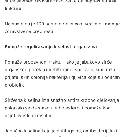
sirće savršen rastvarač ako želite da napravite tonik
tinkturu.
Ne samo da je 100 odsto netoksičan, već ima i mnoge
zdravstvene prednosti:
Pomaže regulirasanju kiselosti organizma
Pomaže probavnom traktu – ako je jabukovo sirće
organskog porekla i nefiltrirano, sadržaće simbiozu
prijateljskih kolonija bakterija i gljivica koje su odličan
probiotik
Sirćetna kiselina ima snažno antimikrobno djelovanje i
pokazalo se da smanjuje holesterol i pomaže kod
osjetljivosti na insulin
Jabučna kiselina koja je antifugalna, antibakterijska i