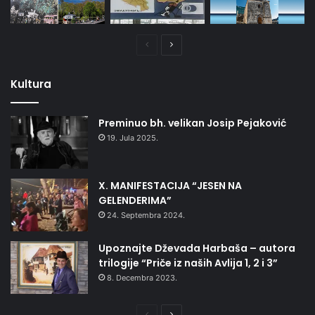
Prethodna
Naredna
stranica
stranica
Kultura
Preminuo bh. velikan Josip Pejaković
19. Jula 2025.
X. MANIFESTACIJA “JESEN NA
GELENDERIMA”
24. Septembra 2024.
Upoznajte Dževada Harbaša – autora
trilogije “Priče iz naših Avlija 1, 2 i 3”
8. Decembra 2023.
Prethodna
Naredna