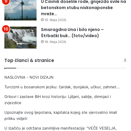
U Čavnik doselile rode, gnijezdo svile na
e
u
betonskom stubu niskonaponske
f
i
mreže…
i
g
19. Maja 2026.
k
r
a
i
Smaragdna Una i bilo njeno –
D
z
Štrbački buk… (foto/video)
e
a
18. Maja 2026.
l
E
i
u
ć
r
Top članci & stranice
a
o
NASLOVNA - NOVI DIZAJN
Turcizmi u bosanskom jeziku: čardak, dunjaluk, učkur, zahmet…
Grbovi i zastave BiH kroz historiju: Ljiljani, sablje, dimnjaci i
zvjezdice
Upoznajte ovog ljepotana, kapitalca kojeg ste vjerovatno imali
priliku vidjeti
U Izačiću je održana zanimljiva manifestacija: "VEČE VESELJA,