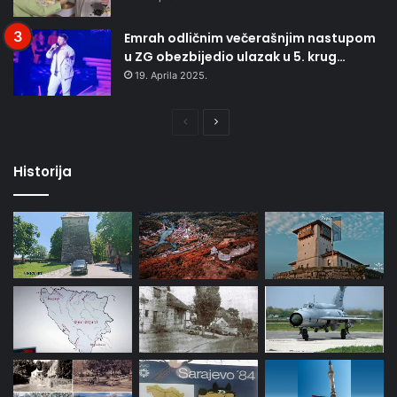
Emrah odličnim večerašnjim nastupom
u ZG obezbijedio ulazak u 5. krug…
19. Aprila 2025.
Prethodna
Naredna
stranica
stranica
Historija