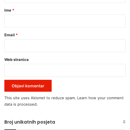
i
n
r
Ime
*
a
*
j
č
e
Email
*
š
ć
e
g
Web stranica
r
e
š
k
e
k
This site uses Akismet to reduce spam.
Learn how your comment
o
data is processed.
j
e
s
Broj unikatnih posjeta
e
p