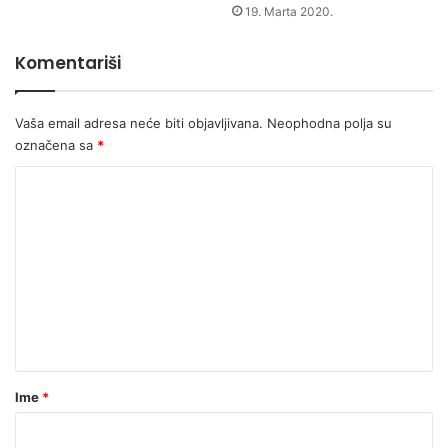
19. Marta 2020.
Komentariši
Vaša email adresa neće biti objavljivana.
Neophodna polja su
označena sa
*
K
o
m
e
n
t
a
r
Ime
*
*