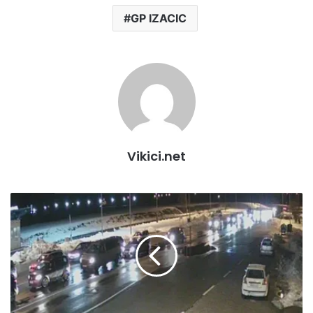
GP IZACIC
Vikici.net
DIJASPORA
SE
LAGANO
POČELA
VRAĆATI
NA
SVOJA
ODREDIŠTA