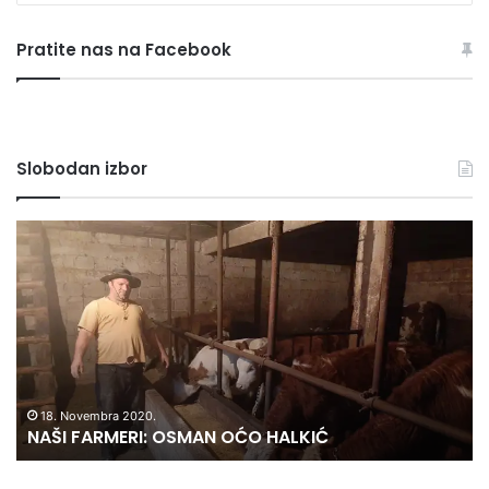
sve
rubrike
Pratite nas na Facebook
Slobodan izbor
NAŠI
BI
FARMERI:
–
OSMAN
IT
OĆO
LI
HALKIĆ
18. Novembra 2020.
NAŠI FARMERI: OSMAN OĆO HALKIĆ