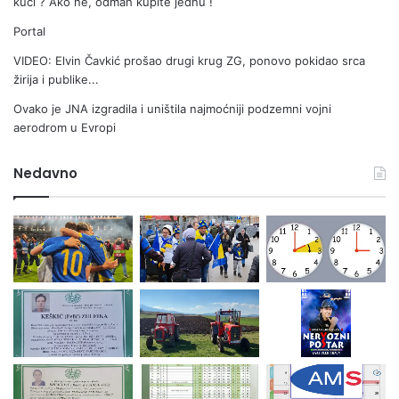
kuci ? Ako ne, odmah kupite jednu !
Portal
VIDEO: Elvin Čavkić prošao drugi krug ZG, ponovo pokidao srca
žirija i publike...
Ovako je JNA izgradila i uništila najmoćniji podzemni vojni
aerodrom u Evropi
Nedavno