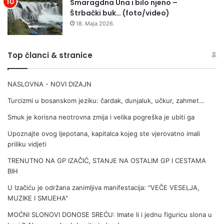
Smaragdna Una i bilo njeno –
Štrbački buk… (foto/video)
18. Maja 2026.
Top članci & stranice
NASLOVNA - NOVI DIZAJN
Turcizmi u bosanskom jeziku: čardak, dunjaluk, učkur, zahmet…
Smuk je korisna neotrovna zmija i velika pogreška je ubiti ga
Upoznajte ovog ljepotana, kapitalca kojeg ste vjerovatno imali
priliku vidjeti
TRENUTNO NA GP IZAČIĆ, STANJE NA OSTALIM GP I CESTAMA
BIH
U Izačiću je održana zanimljiva manifestacija: "VEČE VESELJA,
MUZIKE I SMIJEHA"
MOĆNI SLONOVI DONOSE SREĆU: Imate li i jednu figuricu slona u