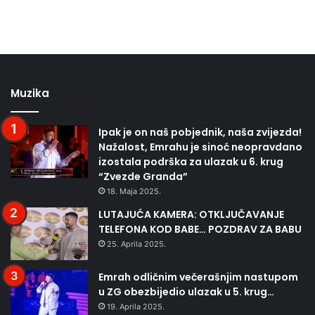
Muzika
Ipak je on naš pobjednik, naša zvijezda!
Nažalost, Emrahu je sinoć neopravdano
izostala podrška za ulazak u 6. krug
“Zvezde Granda”
18. Maja 2025.
LUTAJUĆA KAMERA: OTKLJUČAVANJE
TELEFONA KOD BABE… POZDRAV ZA BABU
25. Aprila 2025.
Emrah odličnim večerašnjim nastupom
u ZG obezbijedio ulazak u 5. krug…
19. Aprila 2025.