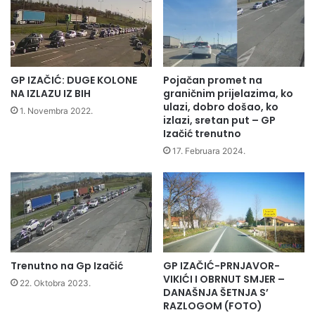
GP IZAČIĆ: DUGE KOLONE
Pojačan promet na
NA IZLAZU IZ BIH
graničnim prijelazima, ko
ulazi, dobro došao, ko
1. Novembra 2022.
izlazi, sretan put – GP
Izačić trenutno
17. Februara 2024.
Trenutno na Gp Izačić
GP IZAČIĆ-PRNJAVOR-
VIKIĆI I OBRNUT SMJER –
22. Oktobra 2023.
DANAŠNJA ŠETNJA S’
RAZLOGOM (FOTO)