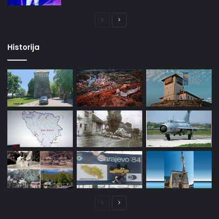
Prethodna
Naredna
stranica
stranica
Historija
Prethodna
Naredna
stranica
stranica