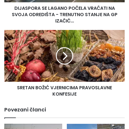
-
DIJASPORA SE LAGANO POČELA VRAĆATI NA
TRENUTNO
STANJE
SVOJA ODREDIŠTA - TRENUTNO STANJE NA GP
NA
IZAČIĆ...
GP
IZAČIĆ...
SRETAN
BOŽIĆ
VJERNICIMA
PRAVOSLAVNE
KONFESIJE
SRETAN BOŽIĆ VJERNICIMA PRAVOSLAVNE
KONFESIJE
Povezani članci