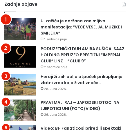
Zadnje objave
U Izačiću je održana zanimljiva
manifestacija: “VEČE VESELJA, MUZIKE I
SMIJEHA”
1 sedmica prije
PODUZETNIČKI DUH AMIRA SUŠIĆA: SAAZ
HOLDING PREUZEO PRESTIŽNI “IMPERIAL
CLUB” LINZ – “CLUB 9”
2 sedmice prije
Heroji žitnih polja otpočeli prikupljanje
zlatni zrna koja život znače…
28. Juna 2026.
PRAVI MALI RAJ – JAPODSKI OTOCI NA
LJEPOTICI UNI (FOTO/VIDEO)
26. Juna 2026.
Video: BH Fanaticosi priredili spektakl