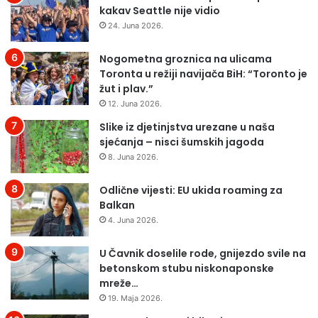
kakav Seattle nije vidio
24. Juna 2026.
Nogometna groznica na ulicama
Toronta u režiji navijača BiH: “Toronto je
žut i plav.”
12. Juna 2026.
Slike iz djetinjstva urezane u naša
sjećanja – nisci šumskih jagoda
8. Juna 2026.
Odlične vijesti: EU ukida roaming za
Balkan
4. Juna 2026.
U Čavnik doselile rode, gnijezdo svile na
betonskom stubu niskonaponske
mreže…
19. Maja 2026.