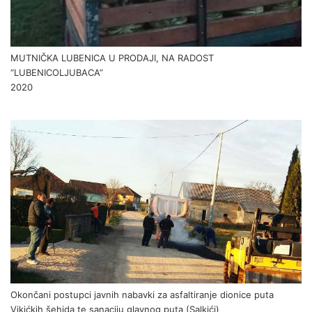
MUTNIČKA LUBENICA U PRODAJI, NA RADOST
“LUBENICOLJUBACA”
2020
Okončani postupci javnih nabavki za asfaltiranje dionice puta
Vikićkih šehida te sanaciju glavnog puta (Salkići)