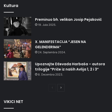
Kultura
Preminuo bh. velikan Josip Pejaković
19. Jula 2025.
X. MANIFESTACIJA “JESEN NA
GELENDERIMA”
24. Septembra 2024.
Upoznajte Dževada Harbaša – autora
trilogije “Priče iz naših Avlija 1, 2 i 3”
8. Decembra 2023.
Prethodna
Naredna
stranica
stranica
VIKICI NET