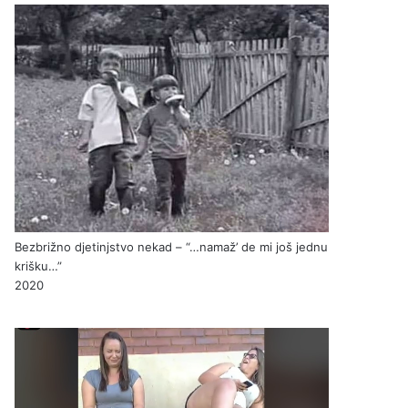
Bezbrižno djetinjstvo nekad – “…namaž’ de mi još jednu
krišku…”
2020