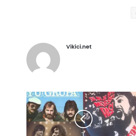
Vikici.net
MUZIKA
NE
POZNAJE
GRANICE…
LONG
LIVE
ROCK