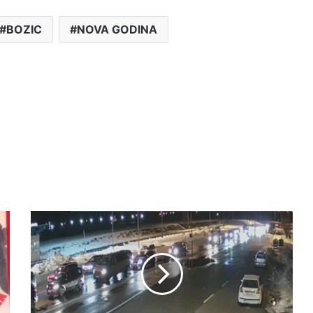
BOZIC
NOVA GODINA
DIJASPORA
SE
LAGANO
POČELA
VRAĆATI
NA
SVOJA