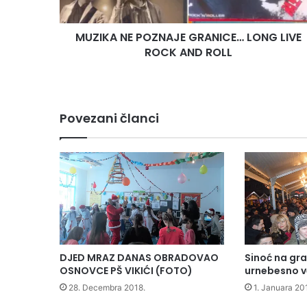
AND
ROLL
MUZIKA NE POZNAJE GRANICE… LONG LIVE
ROCK AND ROLL
Povezani članci
DJED MRAZ DANAS OBRADOVAO
Sinoć na gr
OSNOVCE PŠ VIKIĆI (FOTO)
urnebesno v
28. Decembra 2018.
1. Januara 20