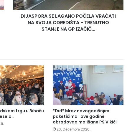
ODREDIŠTA
-
DIJASPORA SE LAGANO POČELA VRAĆATI
TRENUTNO
STANJE
NA SVOJA ODREDIŠTA - TRENUTNO
NA
STANJE NA GP IZAČIĆ...
GP
IZAČIĆ...
adskom trgu u Bihaću
“Did” Mraz novogodišnjim
eselo…
paketićima i ove godine
obradovao mališane PŠ Vikići
19.
23. Decembra 2020.