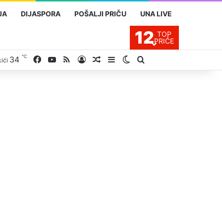
JA
DIJASPORA
POŠALJI PRIČU
UNA LIVE
12
TOP
PRIČE
℃
Facebook
YouTube
RSS
34
Prijavite se
Slučajan proizvod
Sidebar
Switch skin
Traži
ići