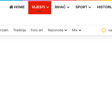
HOME
VIJESTI
BIHAĆ
SPORT
HISTORI
rizam
Tradicija
Foto art
Razonoda
Mix
Vik