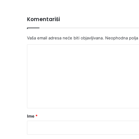
Komentariši
Vaša email adresa neće biti objavljivana.
Neophodna polja
K
o
m
e
n
t
a
r
Ime
*
*