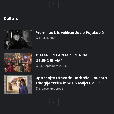
Prethodna
Naredna
stranica
stranica
Kultura
Preminuo bh. velikan Josip Pejaković
19. Jula 2025.
X. MANIFESTACIJA “JESEN NA
GELENDERIMA”
24. Septembra 2024.
Upoznajte Dževada Harbaša – autora
trilogije “Priče iz naših Avlija 1, 2 i 3”
8. Decembra 2023.
Prethodna
Naredna
stranica
stranica