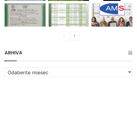
Prethodna
Naredna
stranica
stranica
ARHIVA
ARHIVA