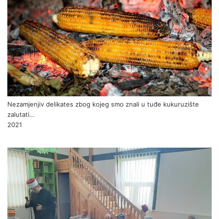
Nezamjenjiv delikates zbog kojeg smo znali u tuđe kukuruzište
zalutati…
2021