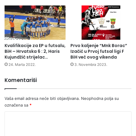
Kvalifikacije za EP u futsalu,
Prvo kaljenje “Mnk Borac”
BiH – Hrvatska 6 : 2, Haris
Izačić u Prvoj futsal ligi F
Kujundžić strijelac…
BiH već ovog vikenda
24. Marta 2022.
3. Novembra 2023.
Komentariši
Vaša email adresa neće biti objavljivana.
Neophodna polja su
označena sa
*
K
o
m