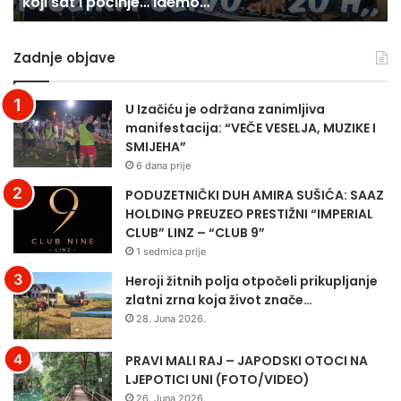
koji sat i počinje… idemo…
i
N
počinje…
PA
idemo…
SU
Zadnje objave
N
SI
N
U Izačiću je održana zanimljiva
Č
manifestacija: “VEČE VESELJA, MUZIKE I
SMIJEHA”
6 dana prije
PODUZETNIČKI DUH AMIRA SUŠIĆA: SAAZ
HOLDING PREUZEO PRESTIŽNI “IMPERIAL
CLUB” LINZ – “CLUB 9”
1 sedmica prije
Heroji žitnih polja otpočeli prikupljanje
zlatni zrna koja život znače…
28. Juna 2026.
PRAVI MALI RAJ – JAPODSKI OTOCI NA
LJEPOTICI UNI (FOTO/VIDEO)
26. Juna 2026.