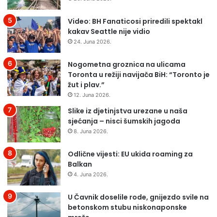
Video: BH Fanaticosi priredili spektakl
kakav Seattle nije vidio
24. Juna 2026.
Nogometna groznica na ulicama
Toronta u režiji navijača BiH: “Toronto je
žut i plav.”
12. Juna 2026.
Slike iz djetinjstva urezane u naša
sjećanja – nisci šumskih jagoda
8. Juna 2026.
Odlične vijesti: EU ukida roaming za
Balkan
4. Juna 2026.
U Čavnik doselile rode, gnijezdo svile na
betonskom stubu niskonaponske