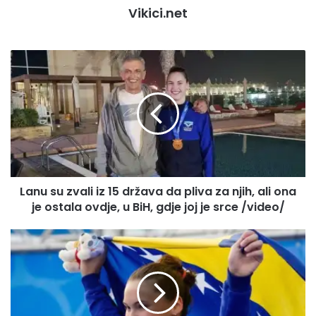
Vikici.net
Lanu
su
zvali
iz
15
država
da
pliva
za
Lanu su zvali iz 15 država da pliva za njih, ali ona
njih,
ali
je ostala ovdje, u BiH, gdje joj je srce /video/
ona
je
Lana
ostala
Pudar
ovdje,
proglašena
u
za
BiH,
najboljeg
gdje
sportistu