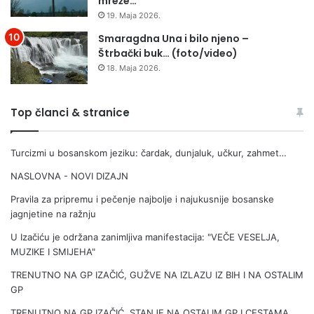
mreže…
19. Maja 2026.
Smaragdna Una i bilo njeno –
Štrbački buk… (foto/video)
18. Maja 2026.
Top članci & stranice
Turcizmi u bosanskom jeziku: čardak, dunjaluk, učkur, zahmet…
NASLOVNA - NOVI DIZAJN
Pravila za pripremu i pečenje najbolje i najukusnije bosanske
jagnjetine na ražnju
U Izačiću je održana zanimljiva manifestacija: "VEČE VESELJA,
MUZIKE I SMIJEHA"
TRENUTNO NA GP IZAČIĆ, GUŽVE NA IZLAZU IZ BIH I NA OSTALIM
GP
TRENUTNO NA GP IZAČIĆ, STANJE NA OSTALIM GP I CESTAMA