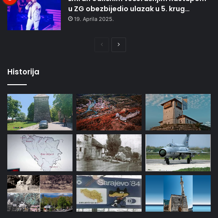
u ZG obezbijedio ulazak u 5. krug…
19. Aprila 2025.
Prethodna
Naredna
stranica
stranica
Historija