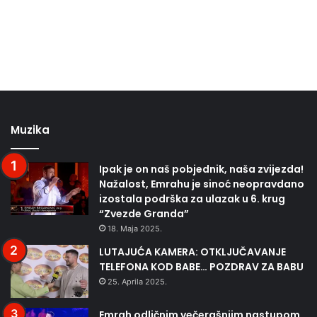
Muzika
Ipak je on naš pobjednik, naša zvijezda!
Nažalost, Emrahu je sinoć neopravdano
izostala podrška za ulazak u 6. krug
“Zvezde Granda”
18. Maja 2025.
LUTAJUĆA KAMERA: OTKLJUČAVANJE
TELEFONA KOD BABE… POZDRAV ZA BABU
25. Aprila 2025.
Emrah odličnim večerašnjim nastupom