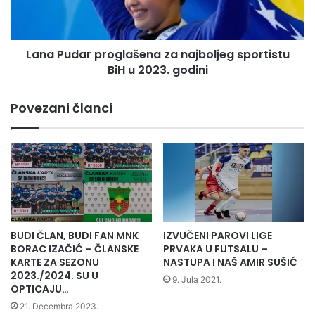
joj
BiH
je
u
srce
2023.
/video/
Lana Pudar proglašena za najboljeg sportistu
godini
BiH u 2023. godini
Povezani članci
BUDI ČLAN, BUDI FAN MNK
IZVUČENI PAROVI LIGE
BORAC IZAČIĆ – ČLANSKE
PRVAKA U FUTSALU –
KARTE ZA SEZONU
NASTUPA I NAŠ AMIR SUŠIĆ
2023./2024. SU U
9. Jula 2021.
OPTICAJU…
21. Decembra 2023.