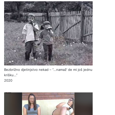
Bezbrižno djetinjstvo nekad – “…namaž’ de mi još jednu
krišku…”
2020