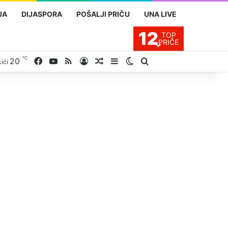
JA
DIJASPORA
POŠALJI PRIČU
UNA LIVE
12
TOP
PRIČE
℃
20
Facebook
YouTube
RSS
Prijavite se
Slučajan proizvod
Sidebar
Switch skin
Traži
ići