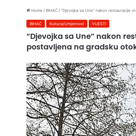
Home
/
BIHAĆ
/
“Djevojka sa Une” nakon restauracije v
BIHAĆ
Kultura/Umjetnost
VIJESTI
“Djevojka sa Une” nakon res
postavljena na gradsku oto