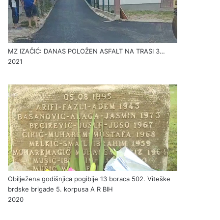
MZ IZAČIĆ: DANAS POLOŽEN ASFALT NA TRASI 3…
2021
Obilježena godišnjica pogibije 13 boraca 502. Viteške
brdske brigade 5. korpusa A R BIH
2020