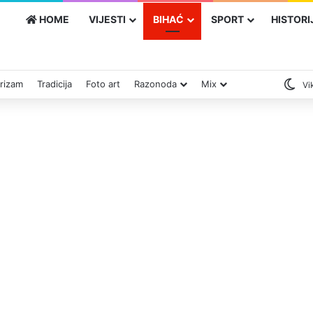
HOME
VIJESTI
BIHAĆ
SPORT
HISTORI
rizam
Tradicija
Foto art
Razonoda
Mix
Vik