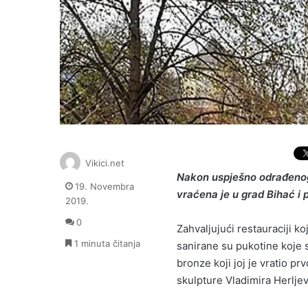
Vikici.net
Nakon uspješno odrađenog 
19. Novembra
vraćena je u grad Bihać i 
2019.
0
Zahvaljujući restauraciji ko
1 minuta čitanja
sanirane su pukotine koje 
bronze koji joj je vratio pr
skulpture Vladimira Herljev