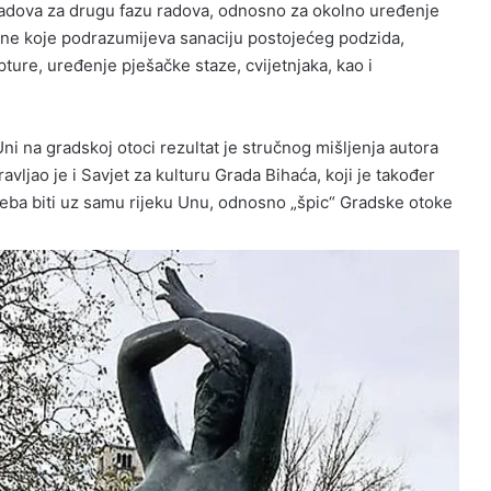
radova za drugu fazu radova, odno
sno za okolno uređenje
Une koje podrazumijeva sanaciju postojećeg podzida,
ture, uređenje pješačke staze, cvijetnjaka, kao i
ni na gradskoj otoci rezultat je stručnog mišljenja autora
pravljao je i Savjet za kulturu Grada Bihaća, koji je također
reba biti uz samu rijeku Unu, odnosno „špic“ Gradske otoke