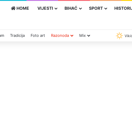
HOME
VIJESTI
BIHAĆ
SPORT
HISTORI
zam
Tradicija
Foto art
Razonoda
Mix
Viki