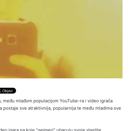
a, među mlađom populacijom YouTube-ra i video igrača
na postaje sve atraktivnija, popularnija te među mladima sve
deo igara na koje “gejmeri” ubacuju svoje vlastite