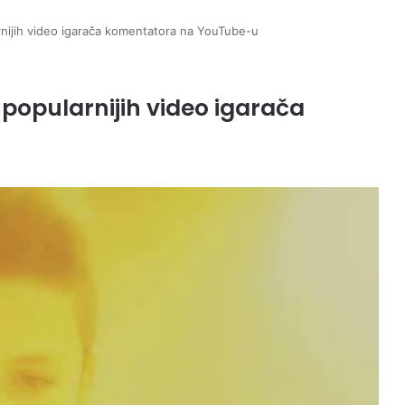
ijih video igarača komentatora na YouTube-u
opularnijih video igarača