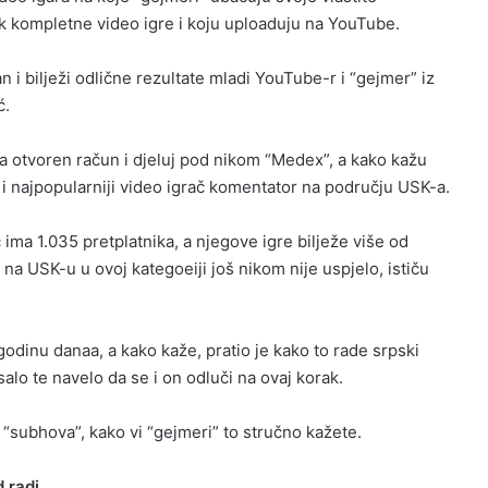
k kompletne video igre i koju uploaduju na YouTube.
i bilježi odlične rezultate mladi YouTube-r i “gejmer” iz
ć.
 otvoren račun i djeluj pod nikom “Medex”, a kako kažu
 je i najpopularniji video igrač komentator na području USK-a.
ma 1.035 pretplatnika, a njegove igre bilježe više od
na USK-u u ovoj kategoeiji još nikom nije uspjelo, ističu
godinu danaa, a kako kaže, pratio je kako to rade srpski
salo te navelo da se i on odluči na ovaj korak.
“subhova”, kako vi “gejmeri” to stručno kažete.
 radi