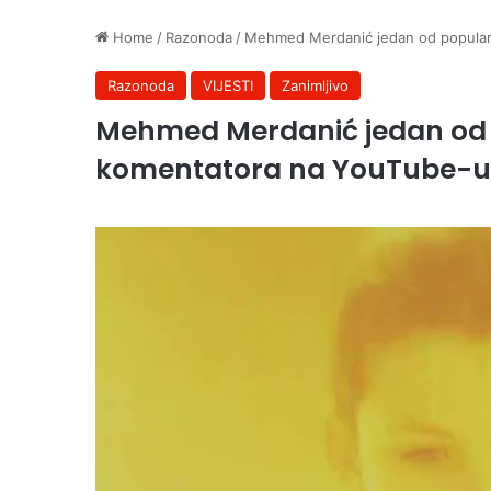
Home
/
Razonoda
/
Mehmed Merdanić jedan od popularn
Razonoda
VIJESTI
Zanimljivo
Mehmed Merdanić jedan od p
komentatora na YouTube-u