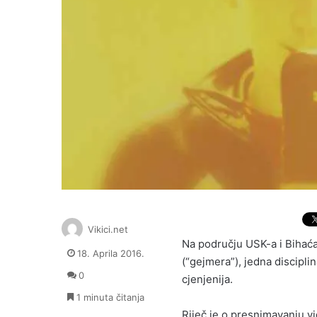
Vikici.net
Na području USK-a i Bihać
18. Aprila 2016.
(“gejmera”), jedna discipli
0
cjenjenija.
1 minuta čitanja
Riječ je o presnimavanju vi