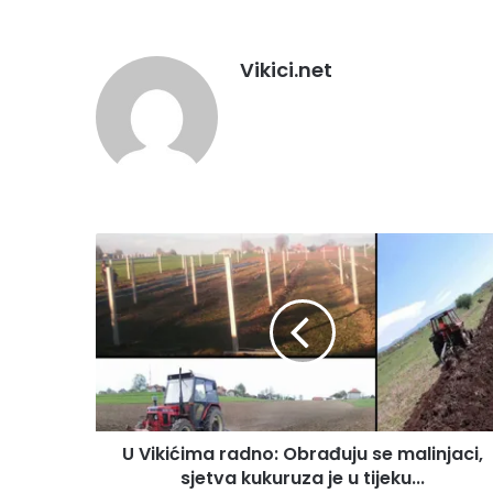
Vikici.net
U
V
i
k
i
ć
i
m
a
U Vikićima radno: Obrađuju se malinjaci,
r
sjetva kukuruza je u tijeku...
a