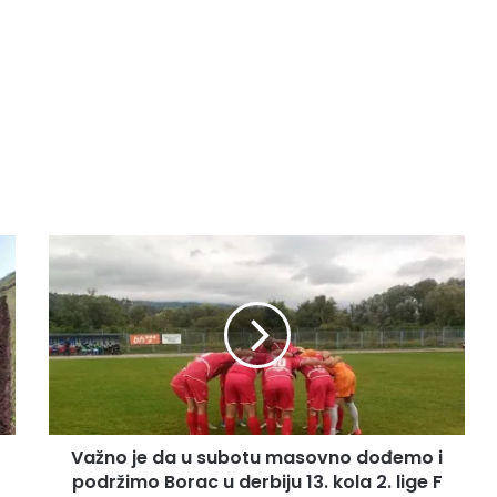
V
a
ž
n
o
j
e
d
a
Važno je da u subotu masovno dođemo i
u
podržimo Borac u derbiju 13. kola 2. lige F
s