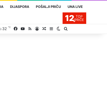
JA
DIJASPORA
POŠALJI PRIČU
UNA LIVE
12
TOP
PRIČE
℃
32
Facebook
YouTube
RSS
Prijavite se
Slučajan proizvod
Sidebar
Switch skin
Traži
ći