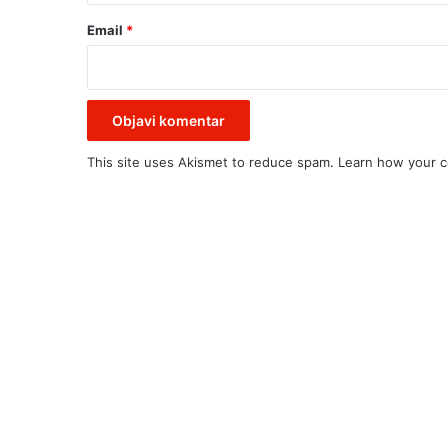
i
Email
*
,
s
j
e
t
v
This site uses Akismet to reduce spam.
Learn how your c
a
k
u
k
u
r
u
z
a
j
e
u
t
i