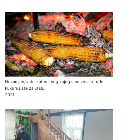
Nezamjenjiv delikates zbog kojeg smo znali u tuđe
kukuruzište zalutati…
2021