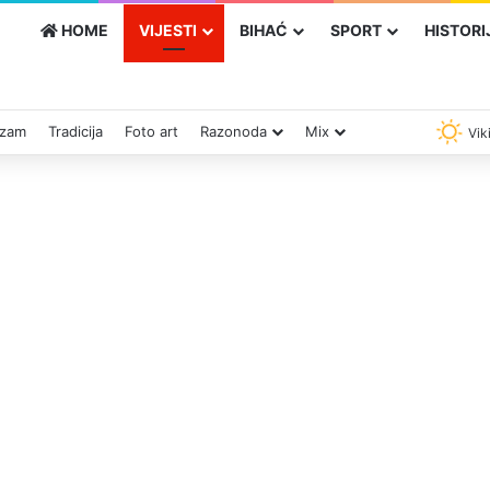
HOME
VIJESTI
BIHAĆ
SPORT
HISTORI
izam
Tradicija
Foto art
Razonoda
Mix
Vik