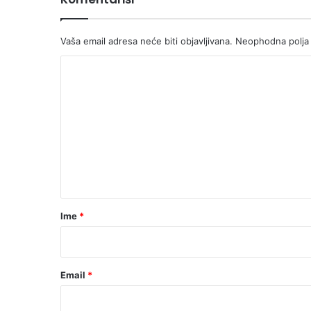
Vaša email adresa neće biti objavljivana.
Neophodna polja
K
o
m
e
n
t
a
r
Ime
*
*
Email
*