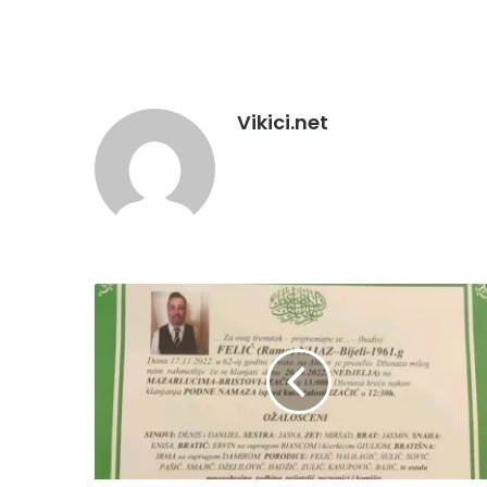
Vikici.net
Na
ahiret
preselio
Felić
(Ramo)
Nijaz
-
Bijeli