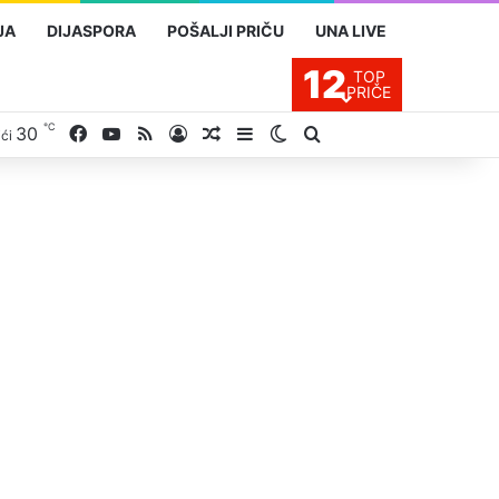
JA
DIJASPORA
POŠALJI PRIČU
UNA LIVE
12
TOP
PRIČE
℃
Facebook
YouTube
RSS
30
Prijavite se
Slučajan proizvod
Sidebar
Switch skin
Traži
ići