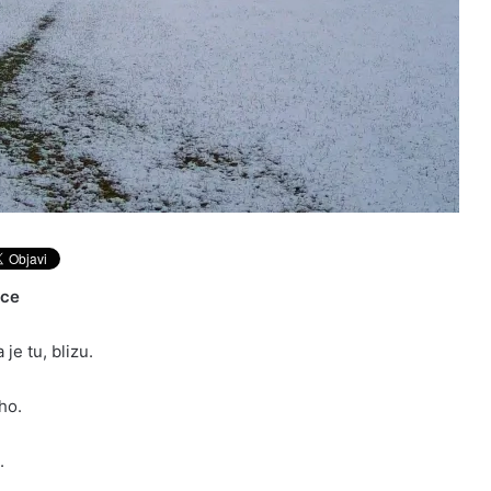
ice
je tu, blizu.
ho.
.