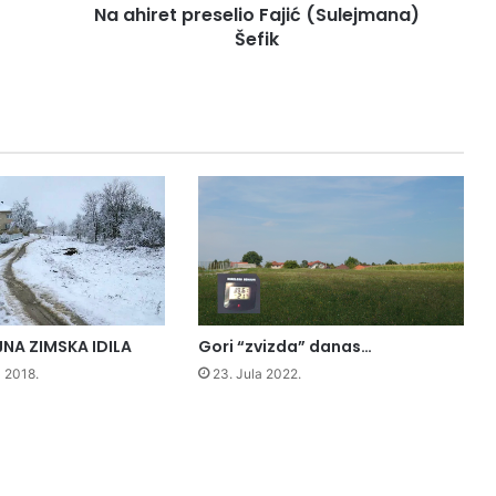
Na ahiret preselio Fajić (Sulejmana)
Šefik
NA ZIMSKA IDILA
Gori “zvizda” danas…
 2018.
23. Jula 2022.