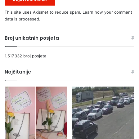
t
This site uses Akismet to reduce spam.
Learn how your comment
a
r
data is processed.
i
m
Broj unikatnih posjeta
o
s
t
1.517.332 broj posjeta
Najčitanije