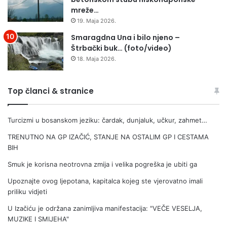
o
mreže…
s
19. Maja 2026.
t
a
Smaragdna Una i bilo njeno –
l
Štrbački buk… (foto/video)
e
18. Maja 2026.
g
r
a
Top članci & stranice
d
o
Turcizmi u bosanskom jeziku: čardak, dunjaluk, učkur, zahmet…
v
e
TRENUTNO NA GP IZAČIĆ, STANJE NA OSTALIM GP I CESTAMA
B
BIH
i
H
Smuk je korisna neotrovna zmija i velika pogreška je ubiti ga
Upoznajte ovog ljepotana, kapitalca kojeg ste vjerovatno imali
priliku vidjeti
U Izačiću je održana zanimljiva manifestacija: "VEČE VESELJA,
MUZIKE I SMIJEHA"