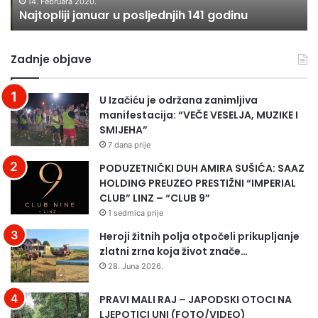
j
r
14. Februara 2020.
Najtopliji januar u posljednjih 141 godinu
i
v
j
i
a
d
Zadnje objave
n
a
u
n
a
r
U Izačiću je održana zanimljiva
r
a
manifestacija: “VEČE VESELJA, MUZIKE I
u
m
SMIJEHA”
p
a
7 dana prije
o
z
s
a
PODUZETNIČKI DUH AMIRA SUŠIĆA: SAAZ
l
n
HOLDING PREUZEO PRESTIŽNI “IMPERIAL
j
a
CLUB” LINZ – “CLUB 9”
e
,
1 sedmica prije
d
p
Heroji žitnih polja otpočeli prikupljanje
n
o
zlatni zrna koja život znače…
j
g
28. Juna 2026.
i
l
h
e
PRAVI MALI RAJ – JAPODSKI OTOCI NA
1
d
LJEPOTICI UNI (FOTO/VIDEO)
4
a