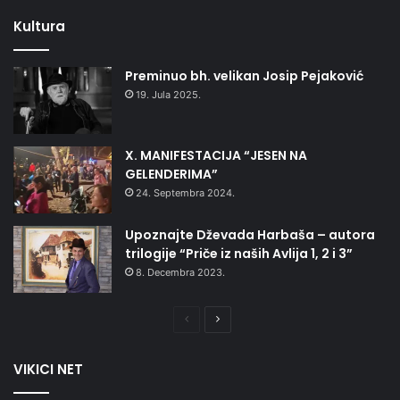
stranica
stranica
Kultura
Preminuo bh. velikan Josip Pejaković
19. Jula 2025.
X. MANIFESTACIJA “JESEN NA
GELENDERIMA”
24. Septembra 2024.
Upoznajte Dževada Harbaša – autora
trilogije “Priče iz naših Avlija 1, 2 i 3”
8. Decembra 2023.
Prethodna
Naredna
stranica
stranica
VIKICI NET