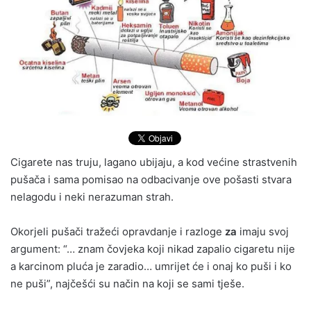
Cigarete nas truju, lagano ubijaju, a kod većine strastvenih
pušača i sama pomisao na odbacivanje ove pošasti stvara
nelagodu i neki nerazuman strah.
Okorjeli pušači tražeći opravdanje i razloge
za
imaju svoj
argument: “… znam čovjeka koji nikad zapalio cigaretu nije
a karcinom pluća je zaradio… umrijet će i onaj ko puši i ko
ne puši”, najčešći su način na koji se sami tješe.