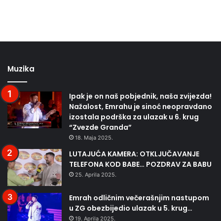
Muzika
Ipak je on naš pobjednik, naša zvijezda!
Nažalost, Emrahu je sinoć neopravdano
izostala podrška za ulazak u 6. krug
“Zvezde Granda”
18. Maja 2025.
LUTAJUĆA KAMERA: OTKLJUČAVANJE
TELEFONA KOD BABE… POZDRAV ZA BABU
25. Aprila 2025.
Emrah odličnim večerašnjim nastupom
u ZG obezbijedio ulazak u 5. krug…
19. Aprila 2025.