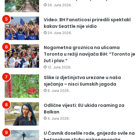
1
j
26. Juna 2026.
g
t
o
e
Video: BH Fanaticosi priredili spektakl
d
v
kakav Seattle nije vidio
i
a
24. Juna 2026.
n
k
u
t
Nogometna groznica na ulicama
i
Toronta u režiji navijača BiH: “Toronto je
j
žut i plav.”
u
12. Juna 2026.
z
Slike iz djetinjstva urezane u naša
a
sjećanja – nisci šumskih jagoda
S
a
8. Juna 2026.
r
a
Odlične vijesti: EU ukida roaming za
j
Balkan
e
4. Juna 2026.
v
o
U Čavnik doselile rode, gnijezdo svile na
i
betonskom stubu niskonaponske