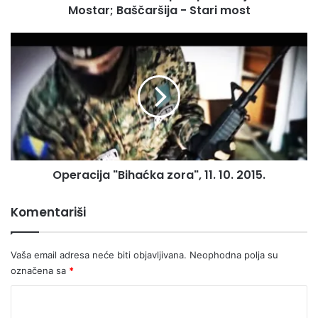
Mostar; Baščaršija - Stari most
I
V
O
O
:
p
F
e
o
r
t
a
o
c
p
i
u
j
t
a
o
Operacija "Bihaćka zora", 11. 10. 2015.
"
p
B
i
i
Komentariši
s
h
S
a
a
ć
Vaša email adresa neće biti objavljivana.
Neophodna polja su
r
k
označena sa
*
a
a
j
z
K
e
o
o