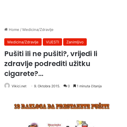
Home
/
Medicina/Zdravlje
Medicina/Zdravlje
VIJESTI
Zanimljivo
Pušiti ili ne pušiti?, vrijedi li
zdravlje podrediti užitku
cigarete?…
Vikici.net
9. Oktobra 2015.
0
1 minuta čitanja