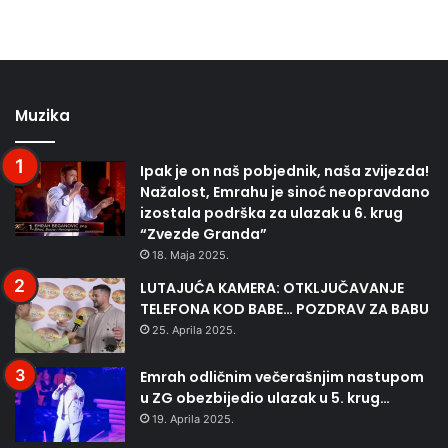
Muzika
Ipak je on naš pobjednik, naša zvijezda!
Nažalost, Emrahu je sinoć neopravdano
izostala podrška za ulazak u 6. krug
“Zvezde Granda”
18. Maja 2025.
LUTAJUĆA KAMERA: OTKLJUČAVANJE
TELEFONA KOD BABE… POZDRAV ZA BABU
25. Aprila 2025.
Emrah odličnim večerašnjim nastupom
u ZG obezbijedio ulazak u 5. krug…
19. Aprila 2025.