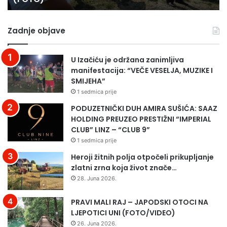
ARBiH
na
Zadnje objave
Priboju
(FOTO)
U Izačiću je održana zanimljiva
manifestacija: “VEČE VESELJA, MUZIKE I
SMIJEHA”
1 sedmica prije
PODUZETNIČKI DUH AMIRA SUŠIĆA: SAAZ
HOLDING PREUZEO PRESTIŽNI “IMPERIAL
CLUB” LINZ – “CLUB 9”
1 sedmica prije
Heroji žitnih polja otpočeli prikupljanje
zlatni zrna koja život znače…
28. Juna 2026.
PRAVI MALI RAJ – JAPODSKI OTOCI NA
LJEPOTICI UNI (FOTO/VIDEO)
26. Juna 2026.