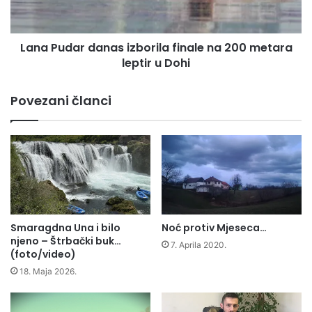
200
metara
leptir
Lana Pudar danas izborila finale na 200 metara
u
Dohi
leptir u Dohi
Povezani članci
Smaragdna Una i bilo
Noć protiv Mjeseca…
njeno – Štrbački buk…
7. Aprila 2020.
(foto/video)
18. Maja 2026.