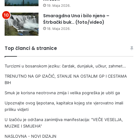
19. Maja 2026.
Smaragdna Una i bilo njeno –
Štrbački buk… (foto/video)
18. Maja 2026.
Top članci & stranice
Turcizmi u bosanskom jeziku: čardak, dunjaluk, učkur, zahmet…
TRENUTNO NA GP IZAČIĆ, STANJE NA OSTALIM GP I CESTAMA
BIH
Smuk je korisna neotrovna zmija i velika pogreška je ubiti ga
Upoznajte ovog ljepotana, kapitalca kojeg ste vjerovatno imali
priliku vidjeti
U Izačiću je održana zanimljiva manifestacija: "VEČE VESELJA,
MUZIKE I SMIJEHA"
NASLOVNA - NOVI DIZAJN