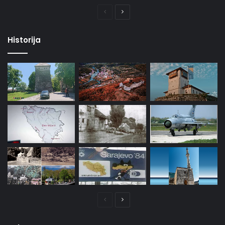
Prethodna
Naredna
stranica
stranica
Historija
Prethodna
Naredna
stranica
stranica