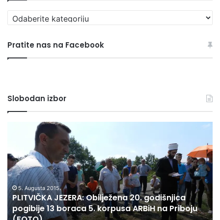
Pregledaj
sve
rubrike
Pratite nas na Facebook
Slobodan izbor
PLITVIČKA
N
JEZERA:
AH
Obilježena
PR
20.
RA
godišnjica
(R
pogibije
VI
13
A
5. Augusta 2015.
PLITVIČKA JEZERA: Obilježena 20. godišnjica
boraca
IZ
pogibije 13 boraca 5. korpusa ARBiH na Priboju
5.
IZ
(FOTO)
korpusa