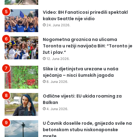
Video: BH Fanaticosi priredili spektakl
kakav Seattle nije vidio
24. Juna 2026.
Nogometna groznica na ulicama
Toronta u režiji navijača BiH: “Toronto je
žut i plav.”
12. Juna 2026.
Slike iz djetinjstva urezane u naša
sjećanja – nisci šumskih jagoda
8. Juna 2026.
Odlične vijesti: EU ukida roaming za
Balkan
4. Juna 2026.
U Čavnik doselile rode, gnijezdo svile na
betonskom stubu niskonaponske
mreže…