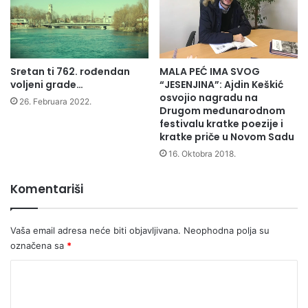
Sretan ti 762. rođendan
MALA PEĆ IMA SVOG
voljeni grade…
“JESENJINA”: Ajdin Keškić
osvojio nagradu na
26. Februara 2022.
Drugom međunarodnom
festivalu kratke poezije i
kratke priče u Novom Sadu
16. Oktobra 2018.
Komentariši
Vaša email adresa neće biti objavljivana.
Neophodna polja su
označena sa
*
K
o