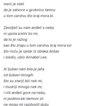
meni je oteli
da je zatvore u grobnicu tamnu
u tom carstvu što kraj mora bi.
Zavidjeli su nam anđeli s neba
ni upola sretni ko mi,
da to je razlog
kao što znaju u tom carstvu kraj mora svi
što noću je vjetar iz oblaka došao
i sledio, ubio Annabel Lee.
Al ljubav nam bila je jača
od ljubavi mnogih
što su stariji bili nek mi,
i mudriji mnogo nek mi,
i niti anđeli gore na nebu,
ni podmorski demoni zli
ne mogu mi razdvojiti dušu