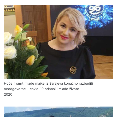
Hoće li smrt mlade majke iz Sarajeva konačno razbuditi
neodgovorne – covid-19 odnosi i mlade živote
2020