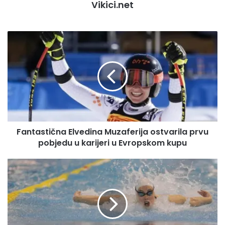
Vikici.net
Fantastična
Elvedina
Muzaferija
ostvarila
prvu
pobjedu
u
karijeri
u
Fantastična Elvedina Muzaferija ostvarila prvu
Evropskom
kupu
pobjedu u karijeri u Evropskom kupu
Lana
Pudar
danas
izborila
finale
na