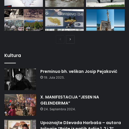
Prethodna
Naredna
stranica
stranica
Kultura
Preminuo bh. velikan Josip Pejaković
19. Jula 2025.
X. MANIFESTACIJA “JESEN NA
GELENDERIMA”
24. Septembra 2024.
Upoznajte Dževada Harbaša – autora
trilogije “Priče iz naših Avlija 1, 2 i 3”