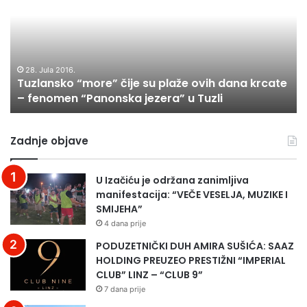
u
l
Đ
b
a
A
r
n
N
i
s
I
k
k
P
28. Jula 2016.
e
Tuzlansko “more” čije su plaže ovih dana krcate
o
I
– fenomen “Panonska jezera” u Tuzli
“
T
m
A
o
J
Zadnje objave
r
T
e
E
”
:
U Izačiću je održana zanimljiva
č
U
manifestacija: “VEČE VESELJA, MUZIKE I
i
p
SMIJEHA”
j
e
4 dana prije
e
t
s
a
PODUZETNIČKI DUH AMIRA SUŠIĆA: SAAZ
u
k
HOLDING PREUZEO PRESTIŽNI “IMPERIAL
p
0
CLUB” LINZ – “CLUB 9”
l
1
7 dana prije
a
.