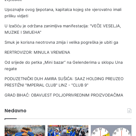
z
Upoznajte ovog ljepotana, kapitalca kojeg ste vjerovatno imali
l
priliku vidjeti
i
U Izačiću je održana zanimljiva manifestacija: "VEČE VESELJA,
MUZIKE I SMIJEHA"
Smuk je korisna neotrovna zmija i velika pogreška je ubiti ga
RERTROVIZOR: MINULA VREMENA
Od srijede do petka „Mini bazar“ na Gelenderima u sklopu Una
regate
PODUZETNIČKI DUH AMIRA SUŠIĆA: SAAZ HOLDING PREUZEO
PRESTIŽNI "IMPERIAL CLUB" LINZ - "CLUB 9"
GRAD BIHAĆ: OBAVIJEST POLJOPRIVREDNIM PROIZVOĐAČIMA
Nedavno