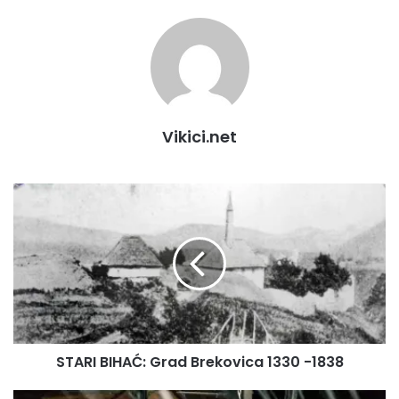
Vikici.net
S
T
A
R
I
B
I
H
A
STARI BIHAĆ: Grad Brekovica 1330 -1838
Ć
:
G