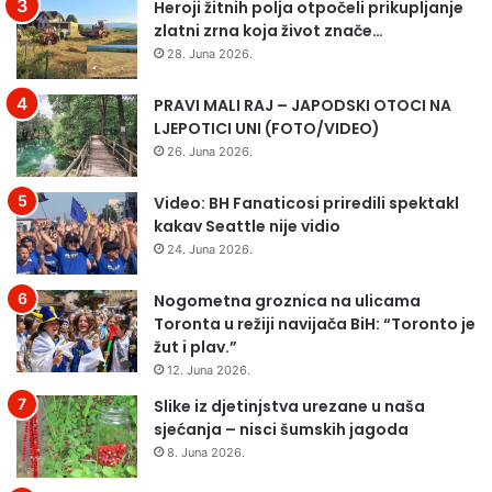
Heroji žitnih polja otpočeli prikupljanje
ž
j
zlatni zrna koja život znače…
e
u
28. Juna 2026.
o
n
v
a
PRAVI MALI RAJ – JAPODSKI OTOCI NA
i
2
LJEPOTICI UNI (FOTO/VIDEO)
h
0
d
1
26. Juna 2026.
a
8
n
.
Video: BH Fanaticosi priredili spektakl
a
D
kakav Seattle nije vidio
k
a
24. Juna 2026.
r
n
c
o
Nogometna groznica na ulicama
a
t
Toronta u režiji navijača BiH: “Toronto je
t
v
žut i plav.”
e
o
12. Juna 2026.
–
r
f
Slike iz djetinjstva urezane u naša
e
e
sjećanja – nisci šumskih jagoda
n
n
i
8. Juna 2026.
o
h