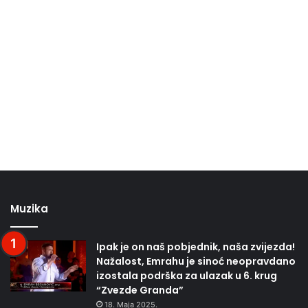
Muzika
Ipak je on naš pobjednik, naša zvijezda!
Nažalost, Emrahu je sinoć neopravdano
izostala podrška za ulazak u 6. krug
“Zvezde Granda”
18. Maja 2025.