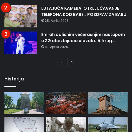
LUTAJUĆA KAMERA: OTKLJUČAVANJE
TELEFONA KOD BABE… POZDRAV ZA BABU
25. Aprila 2025.
Emrah odličnim večerašnjim nastupom
u ZG obezbijedio ulazak u 5. krug…
19. Aprila 2025.
Prethodna
Naredna
stranica
stranica
Historija