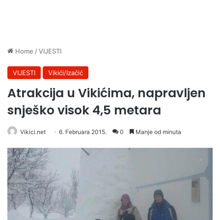
Home
/
VIJESTI
VIJESTI
Vikići/Izačić
Atrakcija u Vikićima, napravljen
snješko visok 4,5 metara
Vikici.net
6. Februara 2015.
0
Manje od minuta