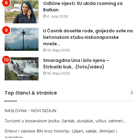
m
v
Odlične vijesti: EU ukida roaming za
e
r
Balkan
n
a
4. Juna 2026.
“
t
P
a
U Čavnik doselile rode, gnijezdo svile na
a
G
betonskom stubu niskonaponske
n
r
mreže…
o
a
19. Maja 2026.
n
d
s
a
Smaragdna Una i bilo njeno –
k
B
Štrbački buk… (foto/video)
a
i
18. Maja 2026.
j
h
e
a
z
ć
Top članci & stranice
e
a
r
NASLOVNA - NOVI DIZAJN
a
”
Turcizmi u bosanskom jeziku: čardak, dunjaluk, učkur, zahmet…
u
T
Grbovi i zastave BiH kroz historiju: Ljiljani, sablje, dimnjaci i
u
zvjezdice