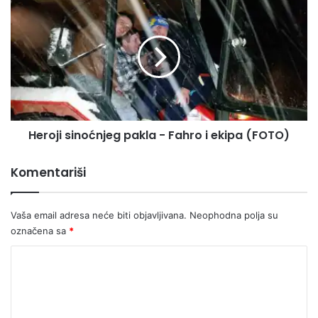
H
r
e
a
r
d
o
B
j
r
i
e
s
k
i
o
n
Heroji sinoćnjeg pakla - Fahro i ekipa (FOTO)
v
o
i
ć
c
n
Komentariši
a
j
1
e
3
g
Vaša email adresa neće biti objavljivana.
Neophodna polja su
3
p
označena sa
*
0
a
-
k
K
1
l
o
8
a
3
-
m
8
F