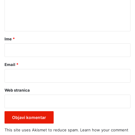
e
a
n
h
r
t
o
a
i
e
r
Ime
*
k
*
i
p
a
Email
*
(
F
O
T
Web stranica
O
)
This site uses Akismet to reduce spam.
Learn how your comment