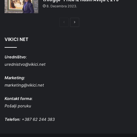
8. Decembra 2023.
Prethodna
Naredna
stranica
stranica
VIKICI NET
Uredništvo
:
urednistvo@vikici.net
Marketing:
marketing@vikici.net
Kontakt forma
:
Pošalji poruku
Telefon:
+387 62 244 383