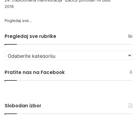
2016
Pogledaj sve...
Pregledaj sve rubrike
P
r
e
Pratite nas na Facebook
g
l
e
d
a
Slobodan izbor
j
s
v
T
G
e
u
R
r
z
A