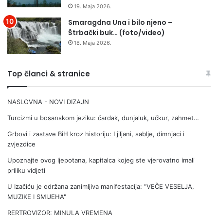
l
19. Maja 2026.
i
j
Smaragdna Una i bilo njeno –
a
Štrbački buk… (foto/video)
r
18. Maja 2026.
d
u
g
Top članci & stranice
o
d
NASLOVNA - NOVI DIZAJN
i
n
Turcizmi u bosanskom jeziku: čardak, dunjaluk, učkur, zahmet…
a
k
Grbovi i zastave BiH kroz historiju: Ljiljani, sablje, dimnjaci i
r
zvjezdice
e
Upoznajte ovog ljepotana, kapitalca kojeg ste vjerovatno imali
t
priliku vidjeti
a
n
U Izačiću je održana zanimljiva manifestacija: "VEČE VESELJA,
j
MUZIKE I SMIJEHA"
a
RERTROVIZOR: MINULA VREMENA
t