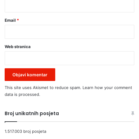
*
e
I
j
z
e
a
Email
*
e
č
n
i
e
ć
r
u
Web stranica
g
p
i
o
j
n
a
o
'
s
a
This site uses Akismet to reduce spam.
Learn how your comment
n
data is processed.
m
i
b
Broj unikatnih posjeta
u
d
i
1.517.003 broj posjeta
"