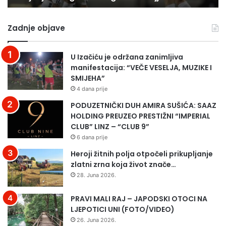
a
o
u
–
Zadnje objave
n
p
o
o
g
g
U Izačiću je održana zanimljiva
a
l
manifestacija: “VEČE VESELJA, MUZIKE I
m
e
SMIJEHA”
a
d
4 dana prije
:
a
1
j
PODUZETNIČKI DUH AMIRA SUŠIĆA: SAAZ
0
t
HOLDING PREUZEO PRESTIŽNI “IMPERIAL
i
e
CLUB” LINZ – “CLUB 9”
g
v
6 dana prije
r
i
Heroji žitnih polja otpočeli prikupljanje
a
d
zlatni zrna koja život znače…
č
e
28. Juna 2026.
a
o
s
k
PRAVI MALI RAJ – JAPODSKI OTOCI NA
n
o
LJEPOTICI UNI (FOTO/VIDEO)
a
j
j
i
26. Juna 2026.