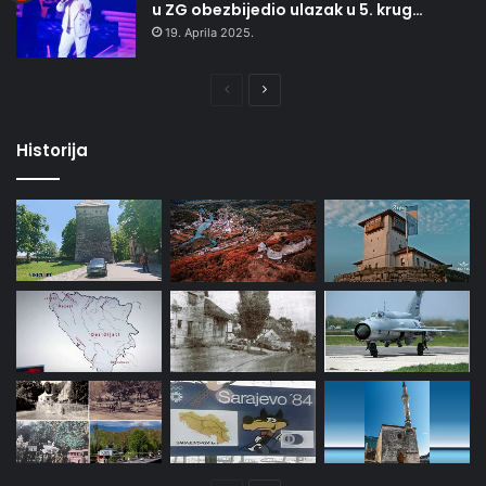
u ZG obezbijedio ulazak u 5. krug…
19. Aprila 2025.
Prethodna
Naredna
stranica
stranica
Historija