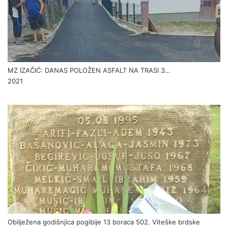
MZ IZAČIĆ: DANAS POLOŽEN ASFALT NA TRASI 3…
2021
Obilježena godišnjica pogibije 13 boraca 502. Viteške brdske