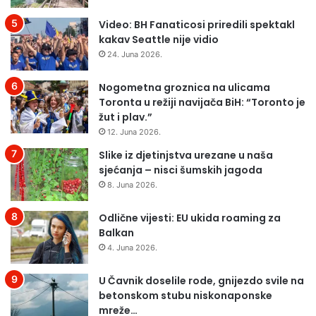
j
u
a
4
Video: BH Fanaticosi priredili spektakl
č
0
kakav Seattle nije vidio
i
s
24. Juna 2026.
m
e
š
k
Nogometna groznica na ulicama
u
u
Toronta u režiji navijača BiH: “Toronto je
t
n
žut i plav.”
e
d
12. Juna 2026.
m
i
Slike iz djetinjstva urezane u naša
p
sjećanja – nisci šumskih jagoda
r
i
8. Juna 2026.
k
a
Odlične vijesti: EU ukida roaming za
z
Balkan
u
4. Juna 2026.
j
e
U Čavnik doselile rode, gnijezdo svile na
m
betonskom stubu niskonaponske
i
mreže…