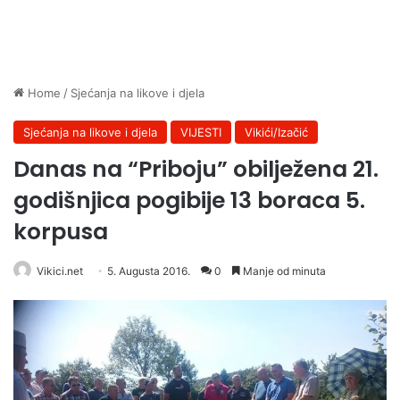
Home
/
Sjećanja na likove i djela
Sjećanja na likove i djela
VIJESTI
Vikići/Izačić
Danas na “Priboju” obilježena 21.
godišnjica pogibije 13 boraca 5.
korpusa
Vikici.net
5. Augusta 2016.
0
Manje od minuta