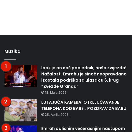
Muzika
Ipak je on naš pobjednik, naša zvijezda!
Nažalost, Emrahu je sinoć neopravdano
izostala podrška za ulazak u 6. krug
“Zvezde Granda”
18. Maja 2025.
LUTAJUĆA KAMERA: OTKLJUČAVANJE
TELEFONA KOD BABE… POZDRAV ZA BABU
25. Aprila 2025.
Emrah odličnim večerašnjim nastupom