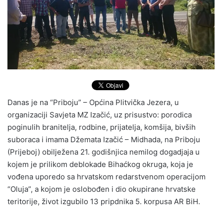
Danas je na “Priboju” – Općina Plitvička Jezera, u
organizaciji Savjeta MZ Izačić, uz prisustvo: porodica
poginulih branitelja, rodbine, prijatelja, komšija, bivših
suboraca i imama Džemata Izačić – Midhada, na Priboju
(Prijeboj) obilježena 21. godišnjica nemilog dogadjaja u
kojem je prilikom deblokade Bihaćkog okruga, koja je
vođena uporedo sa hrvatskom redarstvenom operacijom
“Oluja”, a kojom je oslobođen i dio okupirane hrvatske
teritorije, život izgubilo 13 pripdnika 5. korpusa AR BiH.