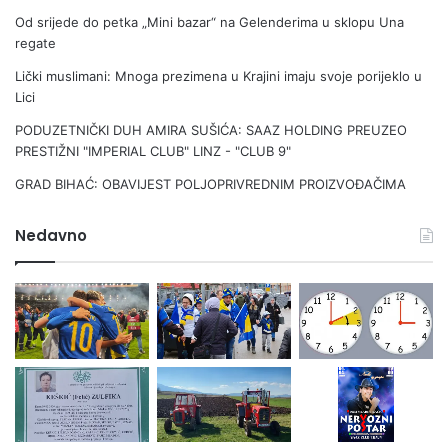
e
Od srijede do petka „Mini bazar“ na Gelenderima u sklopu Una
k
regate
t
Lički muslimani: Mnoga prezi­mena u Krajini imaju svoje porijeklo u
o
Lici
n
s
PODUZETNIČKI DUH AMIRA SUŠIĆA: SAAZ HOLDING PREUZEO
k
PRESTIŽNI "IMPERIAL CLUB" LINZ - "CLUB 9"
i
h
GRAD BIHAĆ: OBAVIJEST POLJOPRIVREDNIM PROIZVOĐAČIMA
p
l
Nedavno
o
č
a