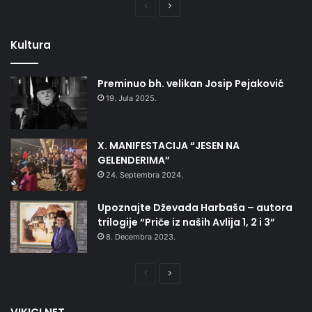
Prethodna
Naredna
stranica
stranica
Kultura
Preminuo bh. velikan Josip Pejaković
19. Jula 2025.
X. MANIFESTACIJA “JESEN NA
GELENDERIMA”
24. Septembra 2024.
Upoznajte Dževada Harbaša – autora
trilogije “Priče iz naših Avlija 1, 2 i 3”
8. Decembra 2023.
Prethodna
Naredna
stranica
stranica