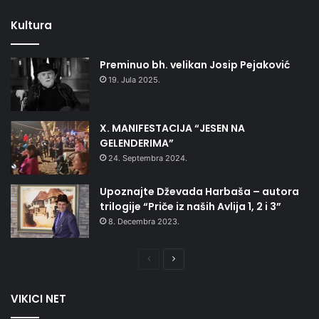
stranica
stranica
Kultura
Preminuo bh. velikan Josip Pejaković
19. Jula 2025.
X. MANIFESTACIJA “JESEN NA
GELENDERIMA”
24. Septembra 2024.
Upoznajte Dževada Harbaša – autora
trilogije “Priče iz naših Avlija 1, 2 i 3”
8. Decembra 2023.
Prethodna
Naredna
stranica
stranica
VIKICI NET