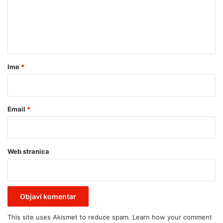
I
e
n
t
a
r
Ime
*
*
Email
*
Web stranica
This site uses Akismet to reduce spam.
Learn how your comment