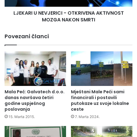
l
N
a
LJEKARI U NEVJERICI - OTKRIVENA AKTIVNOST
E
d
MOZGA NAKON SMRTI
V
i
J
s
E
Povezani članci
p
R
l
I
e
C
j
I
s
-
a
O
i
T
n
K
f
R
Mala Peć: Galvatech d.o.o.
Mještani Male Peći sami
o
I
danas navršava četiri
financirali i postavili
r
V
godine uspješnog
putokaze uz svoje lokalne
m
poslovanja
ceste
E
a
N
15. Marta 2015.
7. Marta 2024.
c
A
i
A
j
K