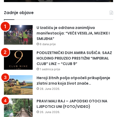
K
:
o
P
Zadnje objave
b
o
r
č
e
e
U Izačiću je održana zanimljiva
u
l
manifestacija: “VEČE VESELJA, MUZIKE I
h
e
SMIJEHA”
a
p
6 dana prije
p
r
s
i
PODUZETNIČKI DUH AMIRA SUŠIĆA: SAAZ
i
p
HOLDING PREUZEO PRESTIŽNI “IMPERIAL
l
r
CLUB” LINZ – “CLUB 9”
e
e
1 sedmica prije
g
m
Heroji žitnih polja otpočeli prikupljanje
r
e
zlatni zrna koja život znače…
u
z
28. Juna 2026.
p
a
u
a
PRAVI MALI RAJ – JAPODSKI OTOCI NA
(
m
LJEPOTICI UNI (FOTO/VIDEO)
p
a
r
t
26. Juna 2026.