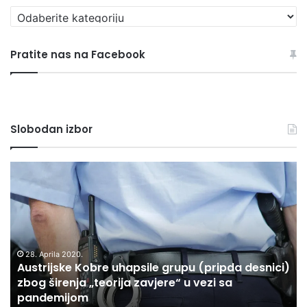
P
r
e
Pratite nas na Facebook
g
l
e
d
a
Slobodan izbor
j
s
v
A
F
e
u
O
r
s
T
u
t
O
b
r
/
r
i
V
i
j
28. Aprila 2020.
I
k
Austrijske Kobre uhapsile grupu (pripda desnici)
s
D
e
A
zbog širenja „teorija zavjere“ u vezi sa
k
E
A
pandemijom
e
O