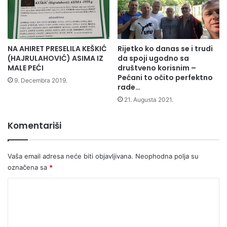
a
T
m
I
a
V
o
N
NA AHIRET PRESELILA KEŠKIĆ
Rijetko ko danas se i trudi
s
O
(HAJRULAHOVIĆ) ASIMA IZ
da spoji ugodno sa
t
S
MALE PEĆI
društveno korisnim –
a
T
Pećani to očito perfektno
n
9. Decembra 2019.
M
rade…
j
O
21. Augusta 2021.
u
Z
b
G
u
A
Komentariši
d
N
ž
A
e
K
Vaša email adresa neće biti objavljivana.
Neophodna polja su
t
O
označena sa
*
a
N
K
S
M
o
R
m
T