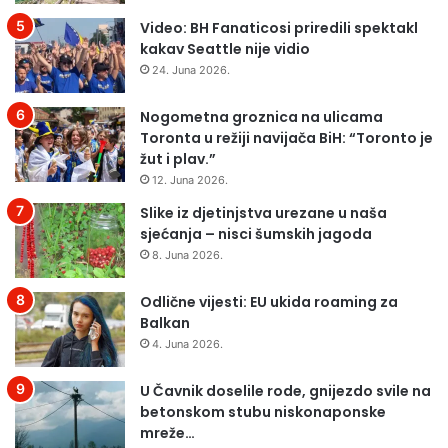
i
e
p
r
Video: BH Fanaticosi priredili spektakl
d
s
kakav Seattle nije vidio
a
k
24. Juna 2026.
d
e
e
s
Nogometna groznica na ulicama
s
k
Toronta u režiji navijača BiH: “Toronto je
n
i
žut i plav.”
i
j
12. Juna 2026.
c
a
i
Slike iz djetinjstva urezane u naša
š
)
sjećanja – nisci šumskih jagoda
k
z
e
8. Juna 2026.
b
s
o
k
Odlične vijesti: EU ukida roaming za
g
o
Balkan
š
k
4. Juna 2026.
i
o
r
v
U Čavnik doselile rode, gnijezdo svile na
e
e
betonskom stubu niskonaponske
n
u
mreže…
j
V