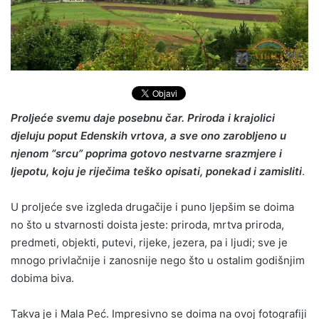
Proljeće svemu daje posebnu čar. Priroda i krajolici
djeluju poput Edenskih vrtova, a sve ono zarobljeno u
njenom “srcu” poprima gotovo nestvarne srazmjere i
ljepotu, koju je riječima teško opisati, ponekad i zamisliti
.
U proljeće sve izgleda drugačije i puno ljepšim se doima
no što u stvarnosti doista jeste: priroda, mrtva priroda,
predmeti, objekti, putevi, rijeke, jezera, pa i ljudi; sve je
mnogo privlačnije i zanosnije nego što u ostalim godišnjim
dobima biva.
Takva je i Mala Peć. Impresivno se doima na ovoj fotografiji