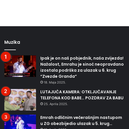
Muzika
Ipak je on naš pobjednik, naša zvijezda!
Nažalost, Emrahu je sinoć neopravdano
izostala podrška za ulazak u 6. krug
“Zvezde Granda”
18. Maja 2025.
LUTAJUĆA KAMERA: OTKLJUČAVANJE
TELEFONA KOD BABE… POZDRAV ZA BABU
25. Aprila 2025.
Emrah odličnim večerašnjim nastupom
u ZG obezbijedio ulazak u 5. krug…