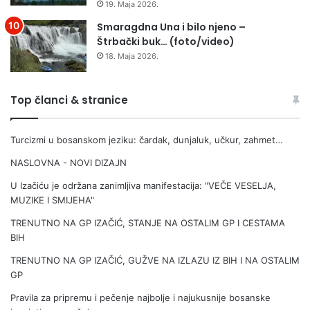
19. Maja 2026.
a
i
„
k
Smaragdna Una i bilo njeno –
t
i
Štrbački buk… (foto/video)
e
ć
18. Maja 2026.
o
i
r
m
i
a
Top članci & stranice
j
a
Turcizmi u bosanskom jeziku: čardak, dunjaluk, učkur, zahmet…
z
a
NASLOVNA - NOVI DIZAJN
v
j
U Izačiću je održana zanimljiva manifestacija: "VEČE VESELJA,
e
MUZIKE I SMIJEHA"
r
TRENUTNO NA GP IZAČIĆ, STANJE NA OSTALIM GP I CESTAMA
e
BIH
“
u
TRENUTNO NA GP IZAČIĆ, GUŽVE NA IZLAZU IZ BIH I NA OSTALIM
v
GP
e
Pravila za pripremu i pečenje najbolje i najukusnije bosanske
z