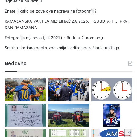
jagnjetine na ražnju
i
s
Znate li kako se zove ova naprava na fotografiji?
a
RAMAZANSKA VAKTIJA MIZ BIHAĆ ZA 2025. – SUBOTA 1. 3. PRVI
p
DAN RAMAZANA
a
n
Fotografija mjeseca (juli 2021.) - Rudo u žitnom polju
d
e
Smuk je korisna neotrovna zmija i velika pogreška je ubiti ga
m
i
Nedavno
j
o
m