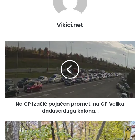
Vikici.net
Na
GP
Izačić
pojačan
promet,
na
GP
Velika
kladuša
Na GP Izačić pojačan promet, na GP Velika
duga
kolona...
kladuša duga kolona...
Danas
obilježeno
140.