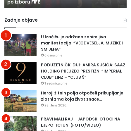
po izboru FIFE
izboru
Z
FIFE
Zadnje objave
U Izačiću je održana zanimljiva
manifestacija: “VEČE VESELJA, MUZIKE I
SMIJEHA”
6 dana prije
PODUZETNIČKI DUH AMIRA SUŠIĆA: SAAZ
HOLDING PREUZEO PRESTIŽNI “IMPERIAL
CLUB” LINZ – “CLUB 9”
1 sedmica prije
Heroji žitnih polja otpočeli prikupljanje
zlatni zrna koja život znače…
28. Juna 2026.
PRAVI MALI RAJ – JAPODSKI OTOCI NA
LJEPOTICI UNI (FOTO/VIDEO)