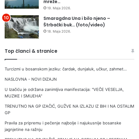
mreže…
19. Maja 2026.
Smaragdna Una i bilo njeno –
Štrbački buk… (foto/video)
18. Maja 2026.
Top članci & stranice
Turcizmi u bosanskom jeziku: čardak, dunjaluk, učkur, zahmet…
NASLOVNA - NOVI DIZAJN
U Izačiću je održana zanimljiva manifestacija: "VEČE VESELJA,
MUZIKE I SMIJEHA"
TRENUTNO NA GP IZAČIĆ, GUŽVE NA IZLAZU IZ BIH I NA OSTALIM
GP
Pravila za pripremu i pečenje najbolje i najukusnije bosanske
jagnjetine na ražnju