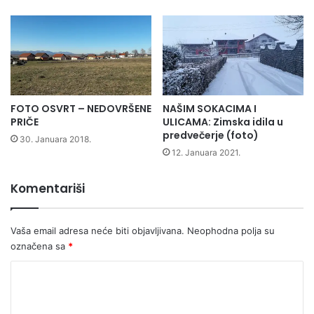
FOTO OSVRT – NEDOVRŠENE
NAŠIM SOKACIMA I
PRIČE
ULICAMA: Zimska idila u
predvečerje (foto)
30. Januara 2018.
12. Januara 2021.
Komentariši
Vaša email adresa neće biti objavljivana.
Neophodna polja su
označena sa
*
K
o
m