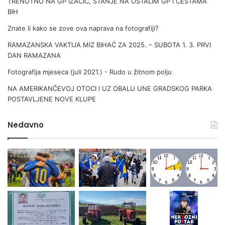
TRENUTNO NA GP IZAČIĆ, STANJE NA OSTALIM GP I CESTAMA
BIH
Znate li kako se zove ova naprava na fotografiji?
RAMAZANSKA VAKTIJA MIZ BIHAĆ ZA 2025. – SUBOTA 1. 3. PRVI
DAN RAMAZANA
Fotografija mjeseca (juli 2021.) - Rudo u žitnom polju
NA AMERIKANČEVOJ OTOCI I UZ OBALU UNE GRADSKOG PARKA
POSTAVLJENE NOVE KLUPE
Nedavno