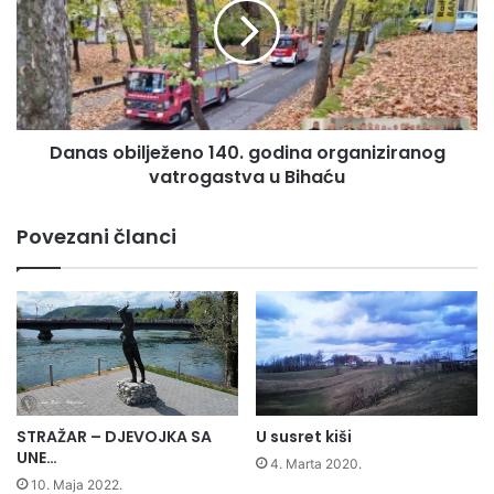
godina
organiziranog
vatrogastva
u
Bihaću
Danas obilježeno 140. godina organiziranog
vatrogastva u Bihaću
Povezani članci
STRAŽAR – DJEVOJKA SA
U susret kiši
UNE…
4. Marta 2020.
10. Maja 2022.