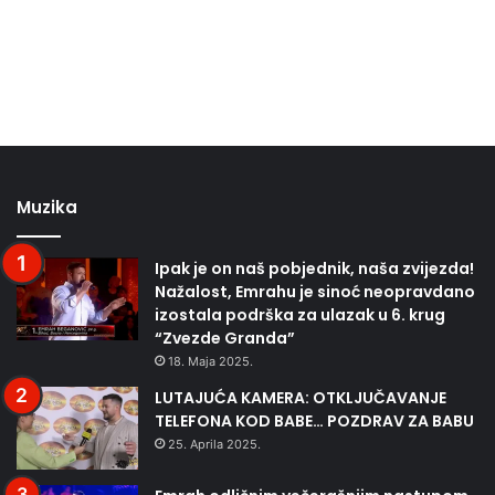
Muzika
Ipak je on naš pobjednik, naša zvijezda!
Nažalost, Emrahu je sinoć neopravdano
izostala podrška za ulazak u 6. krug
“Zvezde Granda”
18. Maja 2025.
LUTAJUĆA KAMERA: OTKLJUČAVANJE
TELEFONA KOD BABE… POZDRAV ZA BABU
25. Aprila 2025.