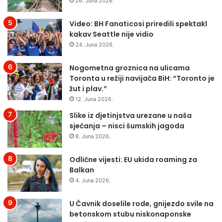
26. Juna 2026.
Video: BH Fanaticosi priredili spektakl
kakav Seattle nije vidio
24. Juna 2026.
Nogometna groznica na ulicama
Toronta u režiji navijača BiH: “Toronto je
žut i plav.”
12. Juna 2026.
Slike iz djetinjstva urezane u naša
sjećanja – nisci šumskih jagoda
8. Juna 2026.
Odlične vijesti: EU ukida roaming za
Balkan
4. Juna 2026.
U Čavnik doselile rode, gnijezdo svile na
betonskom stubu niskonaponske