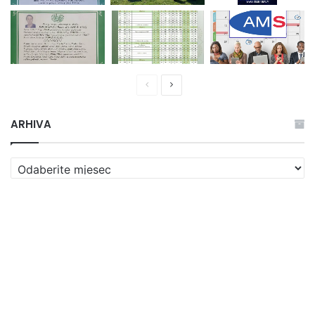
Prethodna
Naredna
stranica
stranica
ARHIVA
ARHIVA