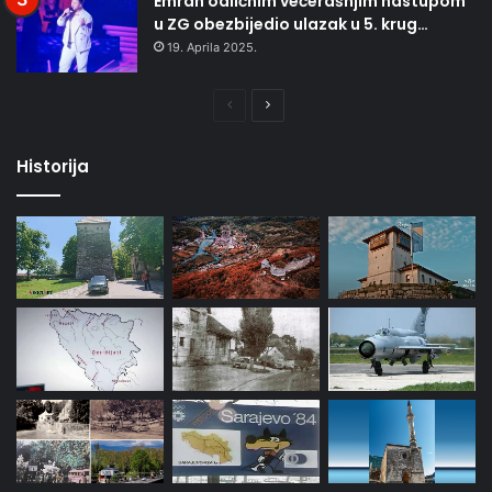
Emrah odličnim večerašnjim nastupom
u ZG obezbijedio ulazak u 5. krug…
19. Aprila 2025.
Prethodna
Naredna
stranica
stranica
Historija