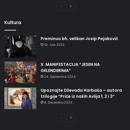
Prethodna
Naredna
stranica
stranica
Kultura
Preminuo bh. velikan Josip Pejaković
19. Jula 2025.
X. MANIFESTACIJA “JESEN NA
GELENDERIMA”
24. Septembra 2024.
Upoznajte Dževada Harbaša – autora
trilogije “Priče iz naših Avlija 1, 2 i 3”
8. Decembra 2023.
Prethodna
Naredna
stranica
stranica