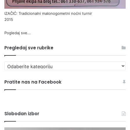
IZAČIĆ: Tradicionalni malonogometni noćni turnir
2015
Pogledaj sve...
Pregledaj sve rubrike
P
r
e
Pratite nas na Facebook
g
l
e
d
a
Slobodan izbor
j
s
v