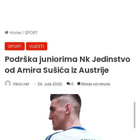
Home
/
SPORT
SPORT
VIJESTI
Podrška juniorima Nk Jedinstvo
od Amira Sušića iz Austrije
Vikici.net
24. Jula 2020.
0
Manje od minuta