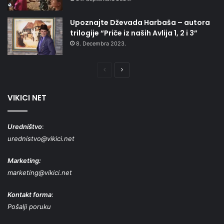
Upoznajte Dževada Harbaša – autora
trilogije “Priče iz naših Avlija 1, 2 i 3”
8. Decembra 2023.
Prethodna
Naredna
stranica
stranica
VIKICI NET
Uredništvo
:
urednistvo@vikici.net
Marketing:
marketing@vikici.net
Kontakt forma
:
Pošalji poruku