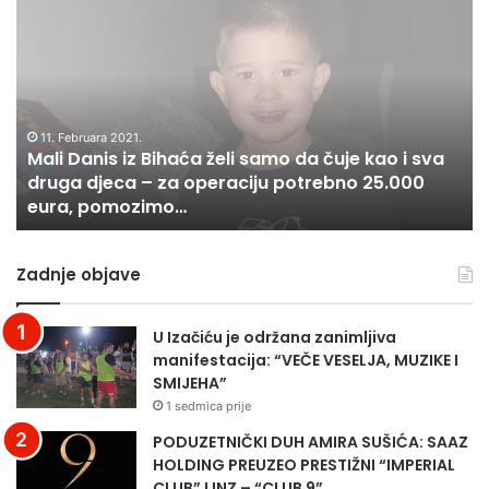
M
Z
e
a
a
r
l
p
u
i
a
b
D
n
r
a
j
i
n
11. Februara 2021.
u
k
Mali Danis iz Bihaća želi samo da čuje kao i sva
i
j
e
druga djeca – za operaciju potrebno 25.000
s
u
eura, pomozimo…
i
ć
z
a
B
r
Zadnje objave
i
a
h
t
a
n
U Izačiću je održana zanimljiva
ć
a
manifestacija: “VEČE VESELJA, MUZIKE I
a
p
SMIJEHA”
ž
r
1 sedmica prije
e
i
l
č
PODUZETNIČKI DUH AMIRA SUŠIĆA: SAAZ
i
a
HOLDING PREUZEO PRESTIŽNI “IMPERIAL
s
i
CLUB” LINZ – “CLUB 9”