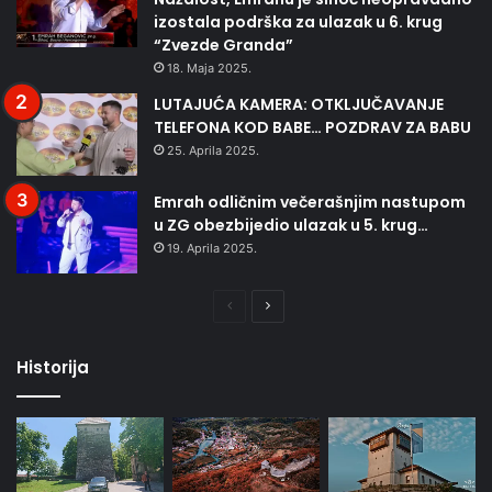
izostala podrška za ulazak u 6. krug
“Zvezde Granda”
18. Maja 2025.
LUTAJUĆA KAMERA: OTKLJUČAVANJE
TELEFONA KOD BABE… POZDRAV ZA BABU
25. Aprila 2025.
Emrah odličnim večerašnjim nastupom
u ZG obezbijedio ulazak u 5. krug…
19. Aprila 2025.
Prethodna
Naredna
stranica
stranica
Historija