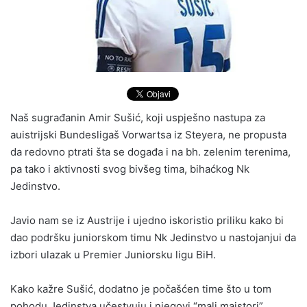
Naš sugrađanin Amir Sušić, koji uspješno nastupa za
auistrijski
Bundesligaš Vorwartsa iz Steyera,
ne propusta
da redovno ptrati šta se događa i na bh. zelenim terenima,
pa tako i aktivnosti svog bivšeg tima, bihaćkog Nk
Jedinstvo.
Javio nam se iz Austrije i ujedno iskoristio priliku kako bi
dao podršku juniorskom timu Nk Jedinstvo u nastojanjui da
izbori
ulazak u Premier Juniorsku ligu BiH.
Kako kažre Sušić, dodatno je počašćen time što
u tom
pohodu Jedinstva učestvuju i njegovi “mali majstori”,