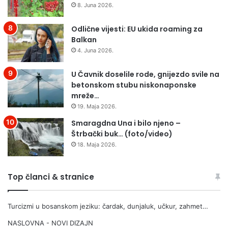
d
a
8. Juna 2026.
j
n
e
a
Odlične vijesti: EU ukida roaming za
c
s
Balkan
a
s
4. Juna 2026.
–
u
z
n
U Čavnik doselile rode, gnijezdo svile na
a
e
betonskom stubu niskonaponske
o
r
mreže…
p
a
19. Maja 2026.
e
z
r
d
Smaragdna Una i bilo njeno –
a
v
Štrbački buk… (foto/video)
c
o
18. Maja 2026.
i
j
j
n
u
i
Top članci & stranice
p
p
o
r
Turcizmi u bosanskom jeziku: čardak, dunjaluk, učkur, zahmet…
t
i
r
j
NASLOVNA - NOVI DIZAJN