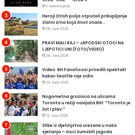
a
z
2 sedmice prije
m
B
Heroji žitnih polja otpočeli prikupljanje
o
i
zlatni zrna koja život znače…
d
H
28. Juna 2026.
a
:
č
D
PRAVI MALI RAJ – JAPODSKI OTOCI NA
u
a
LJEPOTICI UNI (FOTO/VIDEO)
j
u
e
t
26. Juna 2026.
k
“
a
u
Video: BH Fanaticosi priredili spektakl
o
b
kakav Seattle nije vidio
i
i
24. Juna 2026.
s
o
v
”
Nogometna groznica na ulicama
a
D
Toronta u režiji navijača BiH: “Toronto je
d
a
žut i plav.”
r
n
12. Juna 2026.
u
u
g
Slike iz djetinjstva urezane u naša
a
a
sjećanja – nisci šumskih jagoda
d