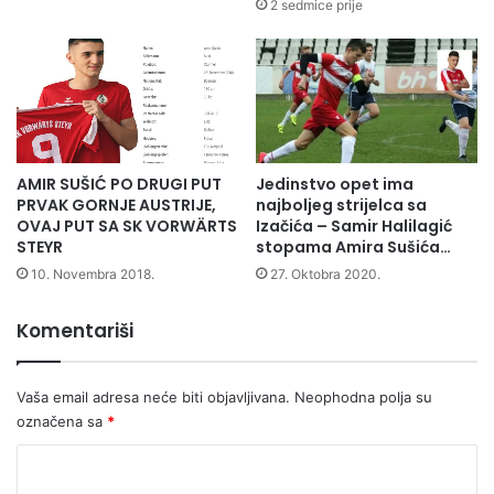
n
s
2 sedmice prije
t
u
p
a
j
u
n
AMIR SUŠIĆ PO DRUGI PUT
Jedinstvo opet ima
a
PRVAK GORNJE AUSTRIJE,
najboljeg strijelca sa
s
OVAJ PUT SA SK VORWÄRTS
Izačića – Samir Halilagić
n
STEYR
stopama Amira Sušića…
a
10. Novembra 2018.
27. Oktobra 2020.
g
u
o
Komentariši
d
p
o
Vaša email adresa neće biti objavljivana.
Neophodna polja su
n
označena sa
*
e
K
d
j