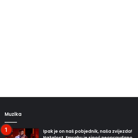
Muzika
Ipak je on naš pobjednik, naša zvijezda!
Nažalost, Emrahu je sinoć neopravdano