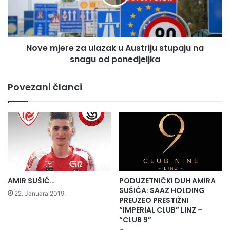
B
j
i
e
H
r
n
e
Nove mjere za ulazak u Austriju stupaju na
e
z
ć
snagu od ponedjeljka
a
e
u
m
l
Povezani članci
o
a
r
z
a
a
t
k
i
u
u
A
k
u
a
s
r
t
AMIR SUŠIĆ…
PODUZETNIČKI DUH AMIRA
a
r
SUŠIĆA: SAAZ HOLDING
22. Januara 2019.
n
i
PREUZEO PRESTIŽNI
t
“IMPERIAL CLUB” LINZ –
j
“CLUB 9”
i
u