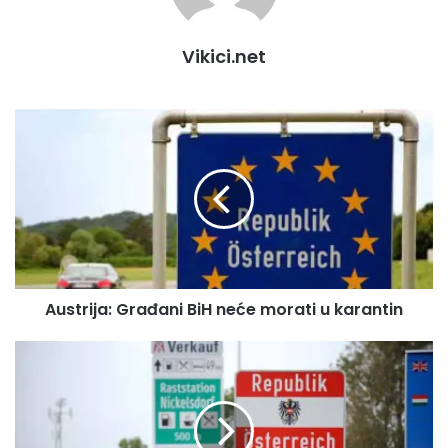
Vikici.net
A
u
s
t
r
i
j
a
:
Austrija: Građani BiH neće morati u karantin
G
r
a
N
đ
o
a
v
n
e
i
m