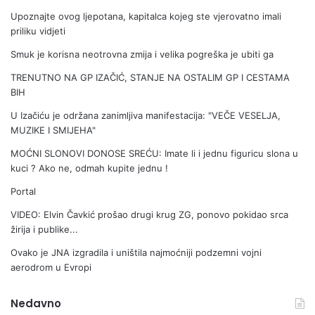
e
a
b
t
Upoznajte ovog ljepotana, kapitalca kojeg ste vjerovatno imali
n
e
priliku vidjeti
o
l
Smuk je korisna neotrovna zmija i velika pogreška je ubiti ga
2
j
5
i
TRENUTNO NA GP IZAČIĆ, STANJE NA OSTALIM GP I CESTAMA
.
BIH
0
U Izačiću je održana zanimljiva manifestacija: "VEČE VESELJA,
0
MUZIKE I SMIJEHA"
0
e
MOĆNI SLONOVI DONOSE SREĆU: Imate li i jednu figuricu slona u
u
kuci ? Ako ne, odmah kupite jednu !
r
Portal
a
,
VIDEO: Elvin Čavkić prošao drugi krug ZG, ponovo pokidao srca
p
žirija i publike...
o
m
Ovako je JNA izgradila i uništila najmoćniji podzemni vojni
o
aerodrom u Evropi
z
i
Nedavno
m