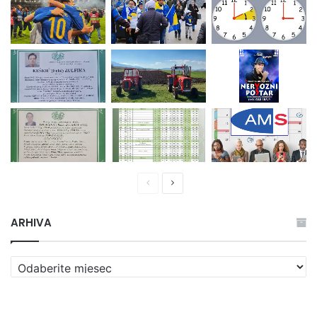
Prethodna
Naredna
stranica
stranica
ARHIVA
ARHIVA