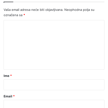
Vaša email adresa neće biti objavljivana.
Neophodna polja su
označena sa
*
K
o
m
e
n
t
a
r
Ime
*
*
Email
*