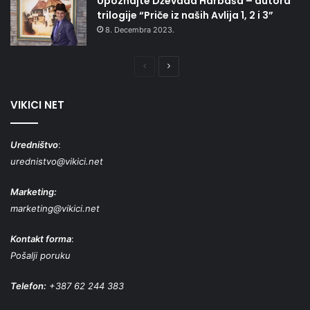
Upoznajte Dževada Harbaša – autora
trilogije “Priče iz naših Avlija 1, 2 i 3”
8. Decembra 2023.
Prethodna
Naredna
stranica
stranica
VIKICI NET
Uredništvo
:
urednistvo@vikici.net
Marketing:
marketing@vikici.net
Kontakt forma
:
Pošalji poruku
Telefon:
+387 62 244 383