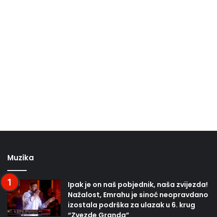
Muzika
Ipak je on naš pobjednik, naša zvijezda!
Nažalost, Emrahu je sinoć neopravdano
izostala podrška za ulazak u 6. krug
“Zvezde Granda”