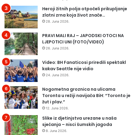
Heroji žitnih polja otpočeli prikupljanje
zlatni zrna koja život znače…
28. Juna 2026.
PRAVI MALI RAJ – JAPODSKI OTOCI NA
LJEPOTICI UNI (FOTO/VIDEO)
26. Juna 2026.
Video: BH Fanaticosi priredili spektakl
kakav Seattle nije vidio
24. Juna 2026.
Nogometna groznica na ulicama
Toronta u režiji navijača BiH: “Toronto je
žut i plav.”
12. Juna 2026.
Slike iz djetinjstva urezane u naša
sjećanja – nisci šumskih jagoda
8. Juna 2026.