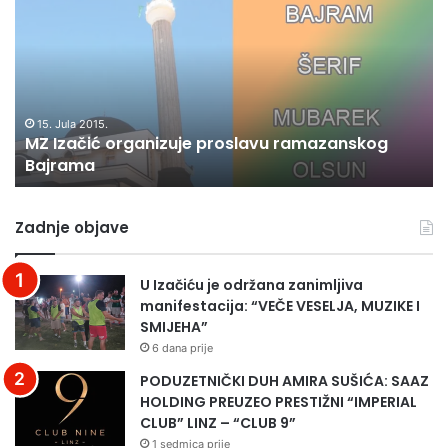
organizuje
ve
proslavu
ig
ramazanskog
pr
Bajrama
Fi
15. Jula 2015.
MZ Izačić organizuje proslavu ramazanskog
Bajrama
Zadnje objave
U Izačiću je održana zanimljiva
manifestacija: “VEČE VESELJA, MUZIKE I
SMIJEHA”
6 dana prije
PODUZETNIČKI DUH AMIRA SUŠIĆA: SAAZ
HOLDING PREUZEO PRESTIŽNI “IMPERIAL
CLUB” LINZ – “CLUB 9”
1 sedmica prije