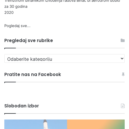
Trenutnom dinamikom izvođenja radova Bihać bi aerodrom dobio
za 30 godina
2020
Pogledaj sve...
Pregledaj sve rubrike
Pregledaj
sve
rubrike
Pratite nas na Facebook
Slobodan izbor
MZ
Bh
Izačić
ru