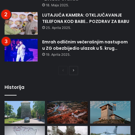
18. Maja 2025.
LUTAJUĆA KAMERA: OTKLJUČAVANJE
TELEFONA KOD BABE… POZDRAV ZA BABU
25. Aprila 2025.
Emrah odličnim večerašnjim nastupom
u ZG obezbijedio ulazak u 5. krug…
19. Aprila 2025.
Prethodna
Naredna
stranica
stranica
Historija