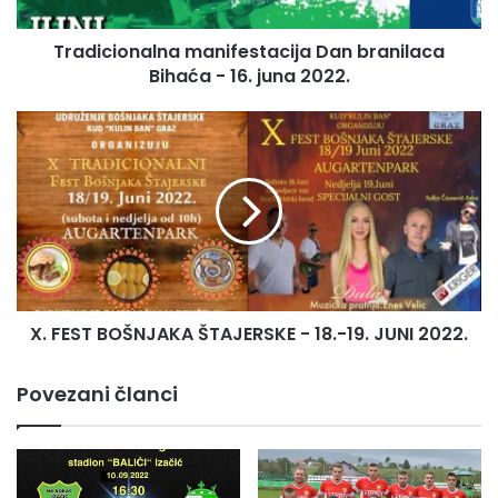
juna
2022.
Tradicionalna manifestacija Dan branilaca
Bihaća - 16. juna 2022.
X.
FEST
BOŠNJAKA
ŠTAJERSKE
-
18.-19.
JUNI
2022.
X. FEST BOŠNJAKA ŠTAJERSKE - 18.-19. JUNI 2022.
Povezani članci