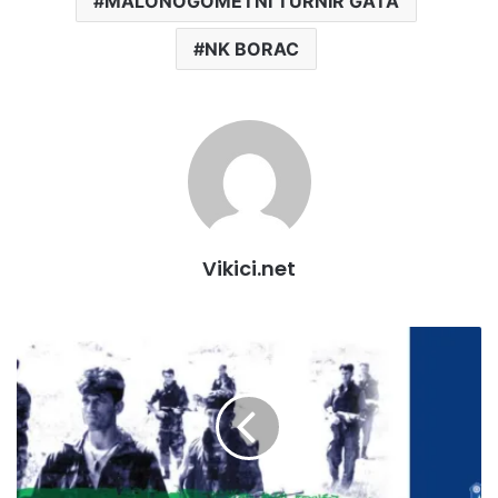
MALONOGOMETNI TURNIR GATA
NK BORAC
Vikici.net
Tradicionalna
manifestacija
Dan
branilaca
Bihaća
-
16.