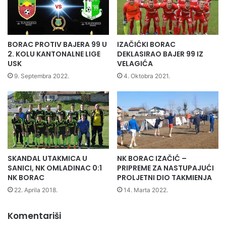
BORAC PROTIV BAJERA 99 U
IZAČIĆKI BORAC
2. KOLU KANTONALNE LIGE
DEKLASIRAO BAJER 99 IZ
USK
VELAGIĆA
9. Septembra 2022.
4. Oktobra 2021.
SKANDAL UTAKMICA U
NK BORAC IZAČIĆ –
SANICI, NK OMLADINAC 0:1
PRIPREME ZA NASTUPAJUĆI
NK BORAC
PROLJETNI DIO TAKMIENJA
22. Aprila 2018.
14. Marta 2022.
Komentariši