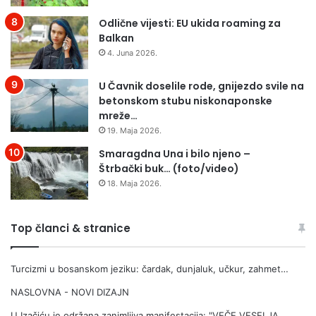
Odlične vijesti: EU ukida roaming za
Balkan
4. Juna 2026.
U Čavnik doselile rode, gnijezdo svile na
betonskom stubu niskonaponske
mreže…
19. Maja 2026.
Smaragdna Una i bilo njeno –
Štrbački buk… (foto/video)
18. Maja 2026.
Top članci & stranice
Turcizmi u bosanskom jeziku: čardak, dunjaluk, učkur, zahmet…
NASLOVNA - NOVI DIZAJN
U Izačiću je održana zanimljiva manifestacija: "VEČE VESELJA,