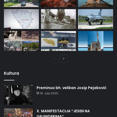
Prethodna
Naredna
stranica
stranica
Kultura
Preminuo bh. velikan Josip Pejaković
19. Jula 2025.
X. MANIFESTACIJA “JESEN NA
GELENDERIMA”