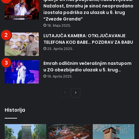
Nažalost, Emrahu je sinoć neopravdano
izostala podrška za ulazak u 6. krug
“Zvezde Granda”
18. Maja 2025.
LUTAJUĆA KAMERA: OTKLJUČAVANJE
TELEFONA KOD BABE… POZDRAV ZA BABU
25. Aprila 2025.
Emrah odličnim večerašnjim nastupom
u ZG obezbijedio ulazak u 5. krug…
19. Aprila 2025.
Prethodna
Naredna
stranica
stranica
Historija