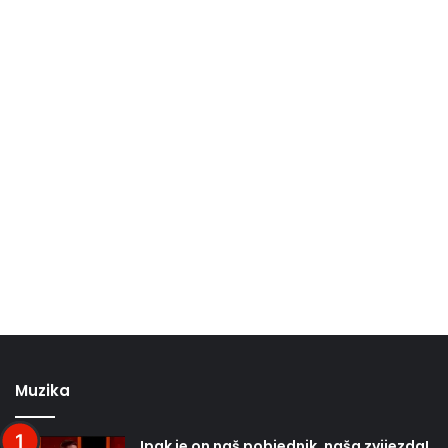
Muzika
Ipak je on naš pobjednik, naša zvijezda!