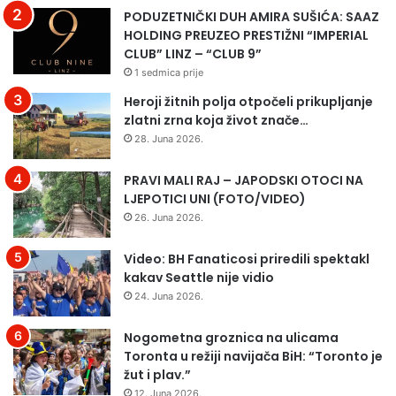
PODUZETNIČKI DUH AMIRA SUŠIĆA: SAAZ
HOLDING PREUZEO PRESTIŽNI “IMPERIAL
CLUB” LINZ – “CLUB 9”
1 sedmica prije
Heroji žitnih polja otpočeli prikupljanje
zlatni zrna koja život znače…
28. Juna 2026.
PRAVI MALI RAJ – JAPODSKI OTOCI NA
LJEPOTICI UNI (FOTO/VIDEO)
26. Juna 2026.
Video: BH Fanaticosi priredili spektakl
kakav Seattle nije vidio
24. Juna 2026.
Nogometna groznica na ulicama
Toronta u režiji navijača BiH: “Toronto je
žut i plav.”
12. Juna 2026.