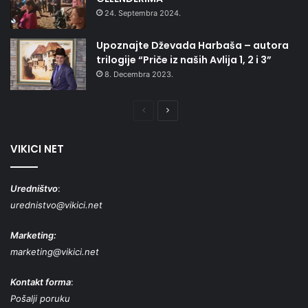
24. Septembra 2024.
Upoznajte Dževada Harbaša – autora
trilogije “Priče iz naših Avlija 1, 2 i 3”
8. Decembra 2023.
Prethodna
Naredna
stranica
stranica
VIKICI NET
Uredništvo
:
urednistvo@vikici.net
Marketing:
marketing@vikici.net
Kontakt forma
:
Pošalji poruku