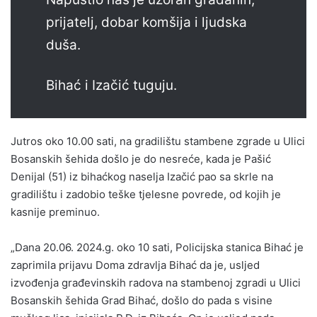
prijatelj, dobar komšija i ljudska
duša.
Bihać i Izačić tuguju.
Jutros oko 10.00 sati, na gradilištu stambene zgrade u Ulici
Bosanskih šehida došlo je do nesreće, kada je Pašić
Denijal (51) iz bihaćkog naselja Izačić pao sa skrle na
gradilištu i zadobio teške tjelesne povrede, od kojih je
kasnije preminuo.
„Dana 20.06. 2024.g. oko 10 sati, Policijska stanica Bihać je
zaprimila prijavu Doma zdravlja Bihać da je, usljed
izvođenja građevinskih radova na stambenoj zgradi u Ulici
Bosanskih šehida Grad Bihać, došlo do pada s visine