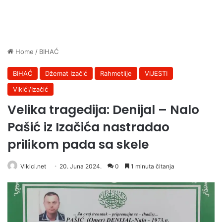
Home
/
BIHAĆ
BIHAĆ
Džemat Izačić
Rahmetlije
VIJESTI
Vikići/Izačić
Velika tragedija: Denijal – Nalo
Pašić iz Izačića nastradao
prilikom pada sa skele
Vikici.net
20. Juna 2024.
0
1 minuta čitanja