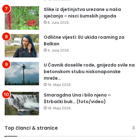
Slike iz djetinjstva urezane u naša
sjećanja – nisci šumskih jagoda
8. Juna 2026.
Odlične vijesti: EU ukida roaming za
Balkan
4. Juna 2026.
U Čavnik doselile rode, gnijezdo svile na
betonskom stubu niskonaponske
mreže…
19. Maja 2026.
Smaragdna Una i bilo njeno –
Štrbački buk… (foto/video)
18. Maja 2026.
Top članci & stranice