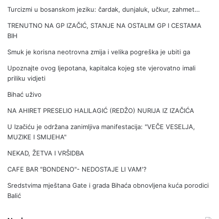
Turcizmi u bosanskom jeziku: čardak, dunjaluk, učkur, zahmet…
TRENUTNO NA GP IZAČIĆ, STANJE NA OSTALIM GP I CESTAMA
BIH
Smuk je korisna neotrovna zmija i velika pogreška je ubiti ga
Upoznajte ovog ljepotana, kapitalca kojeg ste vjerovatno imali
priliku vidjeti
Bihać uživo
NA AHIRET PRESELIO HALILAGIĆ (REDŽO) NURIJA IZ IZAČIĆA
U Izačiću je održana zanimljiva manifestacija: "VEČE VESELJA,
MUZIKE I SMIJEHA"
NEKAD, ŽETVA I VRŠIDBA
CAFE BAR "BONDENO"- NEDOSTAJE LI VAM'?
Sredstvima mještana Gate i grada Bihaća obnovljena kuća porodici
Balić