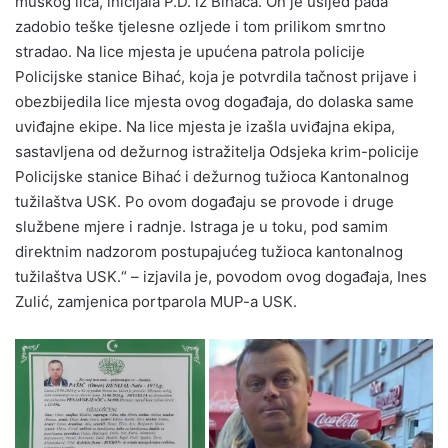
muškog lica, inicijala P.D. iz Bihaća. On je usljed pada
zadobio teške tjelesne ozljede i tom prilikom smrtno
stradao. Na lice mjesta je upućena patrola policije
Policijske stanice Bihać, koja je potvrdila tačnost prijave i
obezbijedila lice mjesta ovog događaja, do dolaska same
uviđajne ekipe. Na lice mjesta je izašla uviđajna ekipa,
sastavljena od dežurnog istražitelja Odsjeka krim-policije
Policijske stanice Bihać i dežurnog tužioca Kantonalnog
tužilaštva USK. Po ovom događaju se provode i druge
službene mjere i radnje. Istraga je u toku, pod samim
direktnim nadzorom postupajućeg tužioca kantonalnog
tužilaštva USK.“ – izjavila je, povodom ovog događaja, Ines
Zulić, zamjenica portparola MUP-a USK.