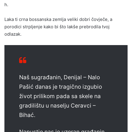
h.
Laka ti crna bossanska zemlja veliki dobri čovječe, a
porodici strpljenje kako bi što lakše prebrodila tvoj
odlazak.
Naš sugrađanin, Denijal – Nalo
Pašić danas je tragično izgubio
život prilikom pada sa skele na
gradilištu u naselju Ceravci –
Bihać.
Napustio nas je uzoran građanin,