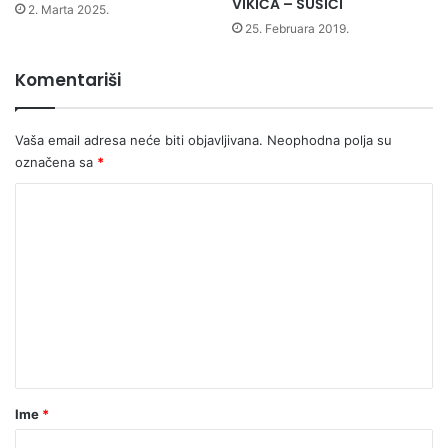
VIKIĆA – SUŠIĆI
2. Marta 2025.
25. Februara 2019.
Komentariši
Vaša email adresa neće biti objavljivana.
Neophodna polja su
označena sa
*
K
o
m
e
n
t
a
r
Ime
*
*