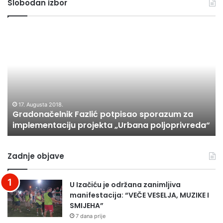
Slobodan izbor
Gradonačelnik
In
Fazlić
Re
potpisao
l-
sporazum
ul
za
o
implementaciju
kl
projekta
ba
„Urbana
na
17. Augusta 2018.
Gradonačelnik Fazlić potpisao sporazum za
poljoprivreda“
implementaciju projekta „Urbana poljoprivreda“
Zadnje objave
U Izačiću je održana zanimljiva
manifestacija: “VEČE VESELJA, MUZIKE I
SMIJEHA”
7 dana prije