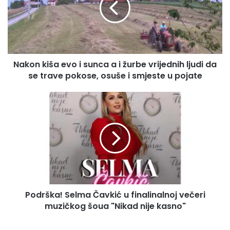
sunca
a
i
žurbe
vrijednih
Nakon kiša evo i sunca a i žurbe vrijednih ljudi da
ljudi
da
se trave pokose, osuše i smjeste u pojate
se
trave
Podrška!
pokose,
Selma
osuše
Čavkić
i
u
smjeste
finalinalnoj
u
večeri
pojate
muzičkog
šoua
"Nikad
Podrška! Selma Čavkić u finalinalnoj večeri
nije
kasno"
muzičkog šoua "Nikad nije kasno"