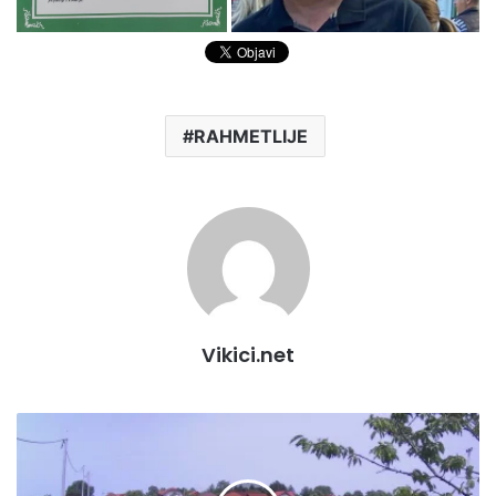
RAHMETLIJE
Vikici.net
Nakon
kiša
evo
i