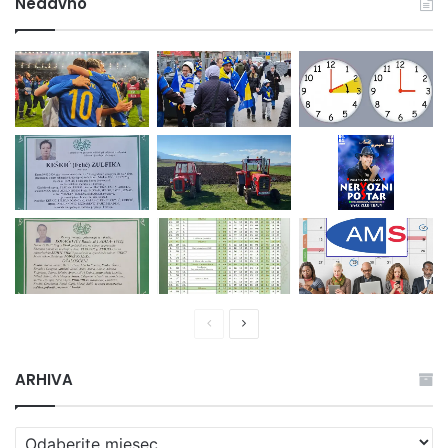
Nedavno
Prethodna
Naredna
stranica
stranica
ARHIVA
ARHIVA