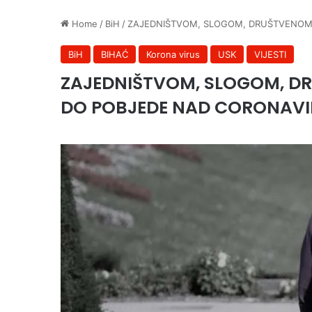
Home
/
BiH
/
ZAJEDNIŠTVOM, SLOGOM, DRUŠTVENO
BiH
BIHAĆ
Korona virus
USK
VIJESTI
ZAJEDNIŠTVOM, SLOGOM, 
DO POBJEDE NAD CORONAV