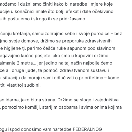
 možemo i dužni smo činiti kako bi naredbe i mjere koje
cije u konačnici imale što bolji efekat i dale očekivano
da ih poštujemo i strogo ih se pridržavamo.
enju kretanja, samoizolirajmo sebe i svoje porodice – bez
ajmo svoje domove, držimo se preporuka zdravstvenih
ere higijene tj. perimo češće ruke sapunom pod slavinom
bjegavajmo kućne posjete, ako smo u kupovini držimo
najmanje 2 metra… jer jedino na taj način najbolje ćemo
dice a i druge ljude, te pomoći zdravstvenom sustavu i
u situaciju da moraju sami odlučivati o prioritetima – kome
ti vlastitoj sudbini.
solidarna, jako bitna strana. Držimo se sloge i zajedništva,
, pomozimo komšiji, starijim osobama i svima onima kojima
rilogu ispod donosimo vam nartedbe FEDERALNOG