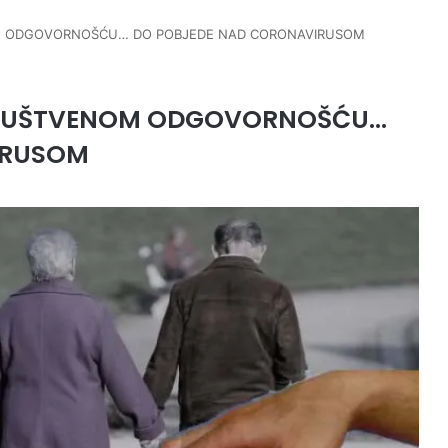
M ODGOVORNOŠĆU… DO POBJEDE NAD CORONAVIRUSOM
DRUŠTVENOM ODGOVORNOŠĆU…
IRUSOM