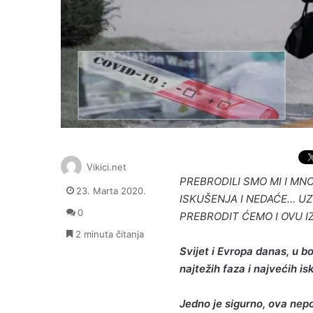
Vikici.net
PREBRODILI SMO MI I MN
23. Marta 2020.
ISKUŠENJA I NEDAĆE… UZ
0
PREBRODIT ĆEMO I OVU 
2 minuta čitanja
Svijet i Evropa danas, u 
najtežih faza i najvećih i
Jedno je sigurno, ova nepo