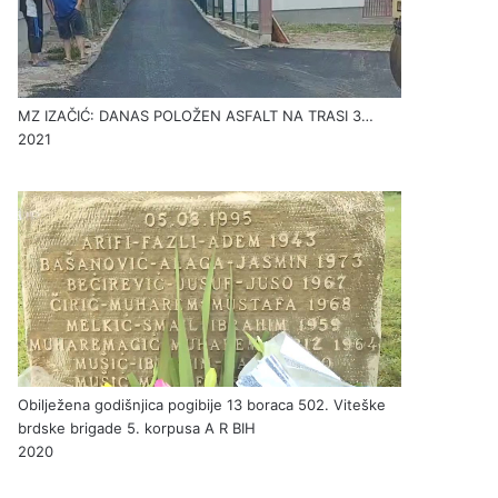
MZ IZAČIĆ: DANAS POLOŽEN ASFALT NA TRASI 3…
2021
Obilježena godišnjica pogibije 13 boraca 502. Viteške
brdske brigade 5. korpusa A R BIH
2020