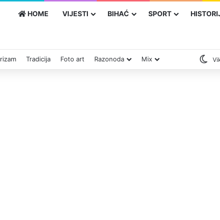
HOME
VIJESTI
BIHAĆ
SPORT
HISTORI
rizam
Tradicija
Foto art
Razonoda
Mix
Vik