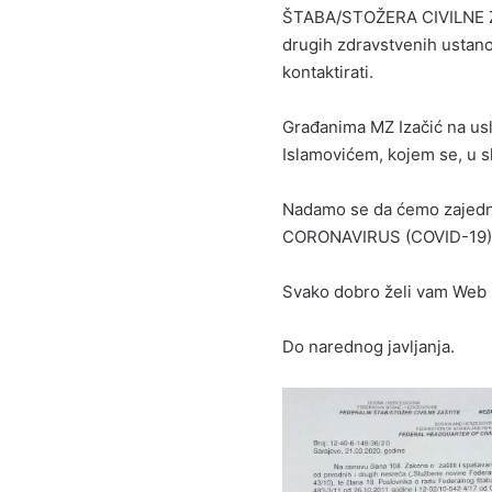
ŠTABA/STOŽERA CIVILNE ZAŠT
drugih zdravstvenih ustan
kontaktirati.
Građanima MZ Izačić na us
Islamovićem, kojem se, u s
Nadamo se da ćemo zajedni
CORONAVIRUS (COVID-19)
Svako dobro želi vam Web p
Do narednog javljanja.