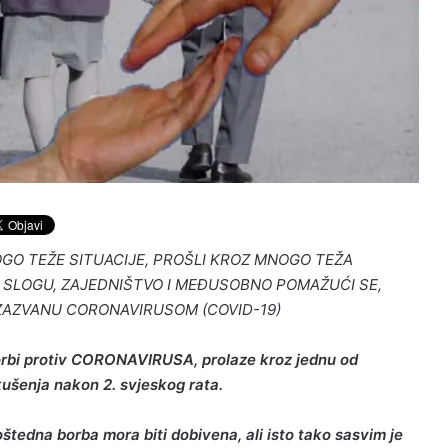
OGO TEŽE SITUACIJE, PROŠLI KROZ MNOGO TEŽA
 SLOGU, ZAJEDNIŠTVO I MEĐUSOBNO POMAŽUĆI SE,
IZAZVANU CORONAVIRUSOM (COVID-19)
borbi protiv CORONAVIRUSA, prolaze kroz jednu od
skušenja nakon 2. svjeskog rata.
štedna borba mora biti dobivena, ali isto tako sasvim je