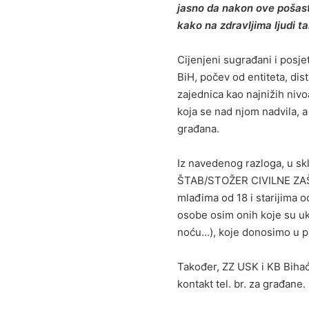
jasno da nakon ove pošasti 
kako na zdravljima ljudi t
Cijenjeni sugrađani i posje
BiH, počev od entiteta, dis
zajednica kao najnižih nivoa
koja se nad njom nadvila, a
građana.
Iz navedenog razloga, u 
ŠTAB/STOŽER CIVILNE ZAŠT
mlađima od 18 i starijima o
osobe osim onih koje su u
noću…), koje donosimo u pr
Također, ZZ USK i KB Bihać 
kontakt tel. br. za građane.