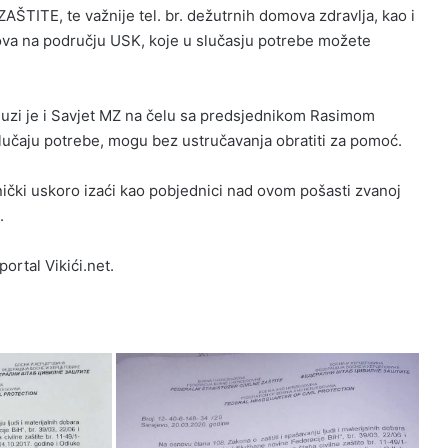
ITE, te važnije tel. br. dežutrnih domova zdravlja, kao i
ova na području USK, koje u slučasju potrebe možete
luzi je i Savjet MZ na čelu sa predsjednikom Rasimom
lučaju potrebe, mogu bez ustručavanja obratiti za pomoć.
čki uskoro izaći kao pobjednici nad ovom pošasti zvanoj
.
ortal Vikići.net.