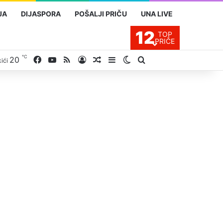
JA
DIJASPORA
POŠALJI PRIČU
UNA LIVE
12
TOP
PRIČE
℃
Facebook
YouTube
RSS
20
Prijavite se
Slučajan proizvod
Sidebar
Switch skin
Traži
ići