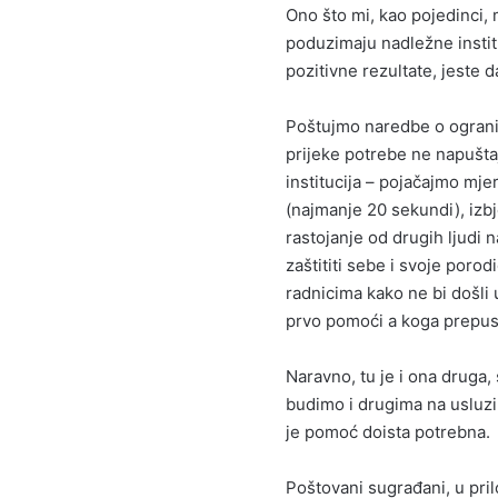
Ono što mi, kao pojedinci,
poduzimaju nadležne institu
pozitivne rezultate, jeste 
Poštujmo naredbe o ogranič
prijeke potrebe ne napušt
institucija – pojačajmo mj
(najmanje 20 sekundi), iz
rastojanje od drugih ljudi 
zaštititi sebe i svoje poro
radnicima kako ne bi došli 
prvo pomoći a koga prepusti
Naravno, tu je i ona druga, 
budimo i drugima na usluzi
je pomoć doista potrebna.
Poštovani sugrađani, u p