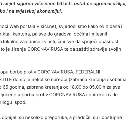
svijet sigurno više neće biti isti. ostat će ogromni ožiljci,
ako i na svjetskoj ekonomijui
.
tioci Web portala Vikići.net, svjedoci smo kako ovih dana i
trikta i kantona, pa sve do gradova, općina i mjesnih
 lokalne zajednice i vlasti, čini sve da spriječi opasnost
 to je širenje CORONAVIRUSA te da zaštiti zdravlje svojih
sklopu borbe protiv CORONAVIRUSA, FEDERALNI
ITE donio je nekoliko naredbi (zabrana kretanja osobama
d 65 godina, zabrana kretanja od 18.00 do 05.00 h za sve
ključene u borbu protiv CORONAVIRUSA i onih koji rade
ilogu ispod.
donijeli su nekoliko preporuka, a predočili su i dostupne