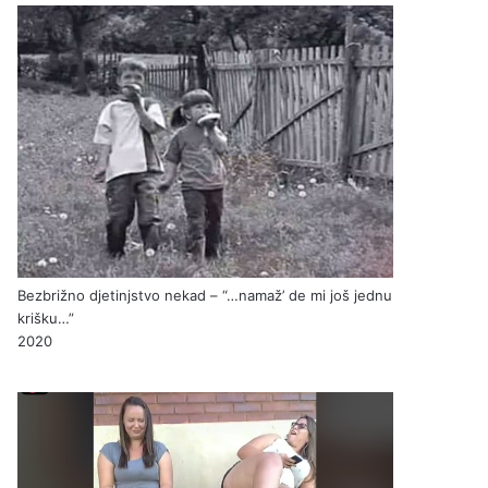
Bezbrižno djetinjstvo nekad – “…namaž’ de mi još jednu
krišku…”
2020