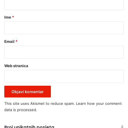
a
r
Ime
*
*
Email
*
Web stranica
This site uses Akismet to reduce spam.
Learn how your comment
data is processed.
Broj unikatnih posjeta