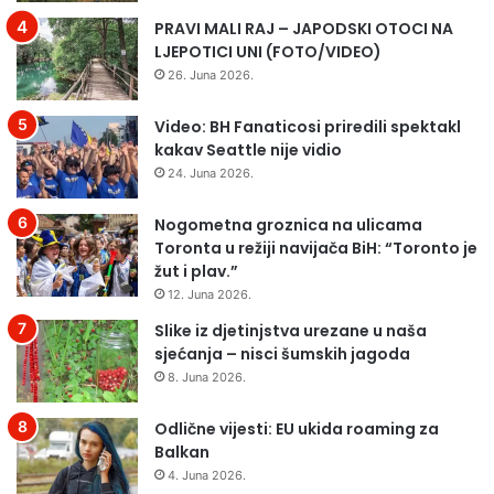
PRAVI MALI RAJ – JAPODSKI OTOCI NA
LJEPOTICI UNI (FOTO/VIDEO)
26. Juna 2026.
Video: BH Fanaticosi priredili spektakl
kakav Seattle nije vidio
24. Juna 2026.
Nogometna groznica na ulicama
Toronta u režiji navijača BiH: “Toronto je
žut i plav.”
12. Juna 2026.
Slike iz djetinjstva urezane u naša
sjećanja – nisci šumskih jagoda
8. Juna 2026.
Odlične vijesti: EU ukida roaming za
Balkan
4. Juna 2026.