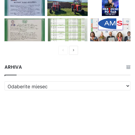
Prethodna
Naredna
stranica
stranica
ARHIVA
ARHIVA