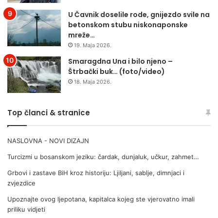
U Čavnik doselile rode, gnijezdo svile na
betonskom stubu niskonaponske
mreže…
19. Maja 2026.
Smaragdna Una i bilo njeno –
Štrbački buk… (foto/video)
18. Maja 2026.
Top članci & stranice
NASLOVNA - NOVI DIZAJN
Turcizmi u bosanskom jeziku: čardak, dunjaluk, učkur, zahmet…
Grbovi i zastave BiH kroz historiju: Ljiljani, sablje, dimnjaci i
zvjezdice
Upoznajte ovog ljepotana, kapitalca kojeg ste vjerovatno imali
priliku vidjeti