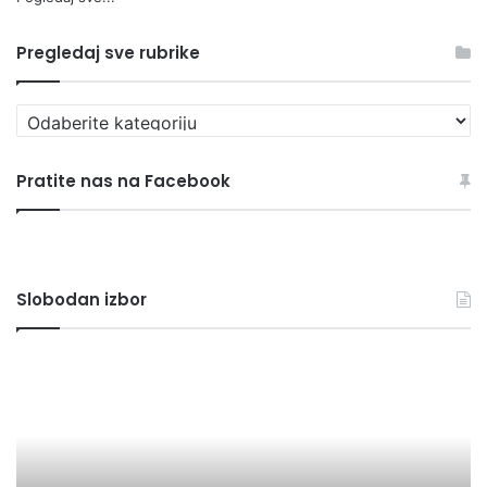
Pregledaj sve rubrike
Pregledaj
sve
rubrike
Pratite nas na Facebook
Slobodan izbor
NAPOKON,
JA
UGRAĐENA
PO
STOLARIJA
Z
NA
U
SPORTSKU
U
DVORANU
IM