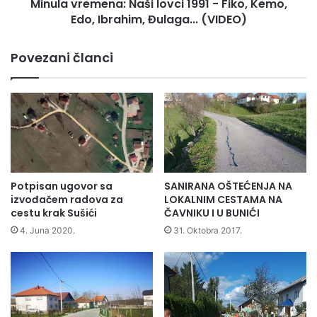
Minula vremena: Naši lovci 1991 - Fiko, Kemo,
Ibrahim,
Đulaga...
Edo, Ibrahim, Đulaga... (VIDEO)
(VIDEO)
Povezani članci
Potpisan ugovor sa
SANIRANA OŠTEĆENJA NA
izvođačem radova za
LOKALNIM CESTAMA NA
cestu krak Sušići
ČAVNIKU I U BUNIĆI
4. Juna 2020.
31. Oktobra 2017.