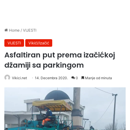
Home
/
VIJESTI
VIJESTI
Vikići/Izačić
Asfaltiran put prema izačićkoj
džamiji sa parkingom
Vikici.net
14. Decembra 2020.
0
Manje od minuta