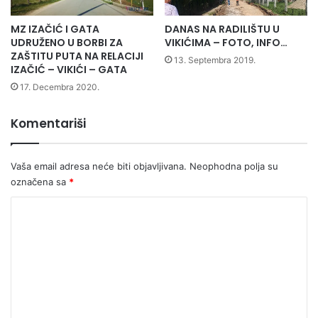
MZ IZAČIĆ I GATA
DANAS NA RADILIŠTU U
UDRUŽENO U BORBI ZA
VIKIĆIMA – FOTO, INFO…
ZAŠTITU PUTA NA RELACIJI
13. Septembra 2019.
IZAČIĆ – VIKIĆI – GATA
17. Decembra 2020.
Komentariši
Vaša email adresa neće biti objavljivana.
Neophodna polja su
označena sa
*
K
o
m
e
n
t