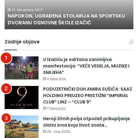
OSNOVNE
I
ŠKOLE
P
13. Novembra 2017.
NAPOKON, UGRAĐENA STOLARIJA NA SPORTSKU
IZAČIĆ
ID
DVORANU OSNOVNE ŠKOLE IZAČIĆ
–
G
BI
Zadnje objave
U Izačiću je održana zanimljiva
manifestacija: “VEČE VESELJA, MUZIKE I
SMIJEHA”
4 dana prije
PODUZETNIČKI DUH AMIRA SUŠIĆA: SAAZ
HOLDING PREUZEO PRESTIŽNI “IMPERIAL
CLUB” LINZ – “CLUB 9”
7 dana prije
Heroji žitnih polja otpočeli prikupljanje
zlatni zrna koja život znače…
28. Juna 2026.