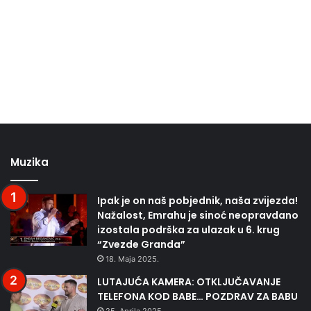
Muzika
Ipak je on naš pobjednik, naša zvijezda!
Nažalost, Emrahu je sinoć neopravdano
izostala podrška za ulazak u 6. krug
“Zvezde Granda”
18. Maja 2025.
LUTAJUĆA KAMERA: OTKLJUČAVANJE
TELEFONA KOD BABE… POZDRAV ZA BABU