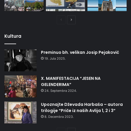
Prethodna
Naredna
stranica
stranica
Kultura
Preminuo bh. velikan Josip Pejaković
19. Jula 2025.
X. MANIFESTACIJA “JESEN NA
GELENDERIMA”
24. Septembra 2024.
Upoznajte Dževada Harbaša – autora
trilogije “Priče iz naših Avlija 1, 2 i 3”
8. Decembra 2023.