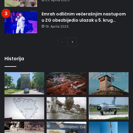
25. Aprila 2025.
Emrah odličnim večerašnjim nastupom
u ZG obezbijedio ulazak u 5. krug…
19. Aprila 2025.
Prethodna
Naredna
stranica
stranica
Historija