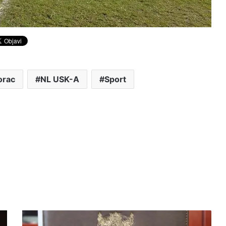
orac
NL USK-A
Sport
I