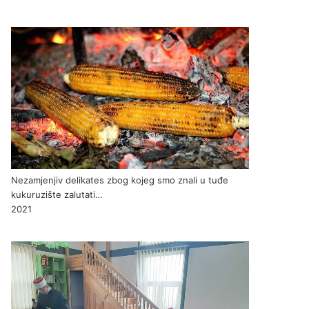
Nezamjenjiv delikates zbog kojeg smo znali u tuđe
kukuruzište zalutati…
2021