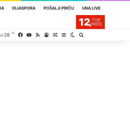
JA
DIJASPORA
POŠALJI PRIČU
UNA LIVE
12
TOP
PRIČE
℃
26
Facebook
YouTube
RSS
Prijavite se
Slučajan proizvod
Sidebar
Switch skin
Traži
ići