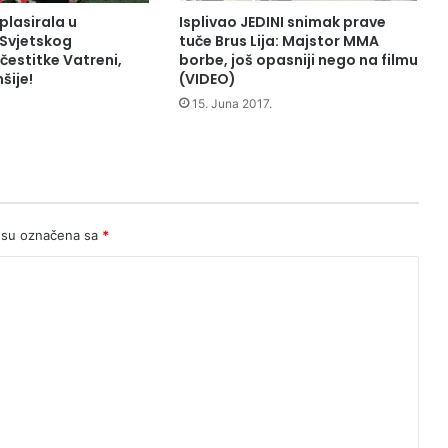
e
plasirala u
Isplivao JEDINI snimak prave
v
 Svjetskog
tuče Brus Lija: Majstor MMA
n
čestitke Vatreni,
borbe, još opasniji nego na filmu
šije!
(VIDEO)
a
B
15. Juna 2017.
o
s
n
a
”
 su označena sa
*