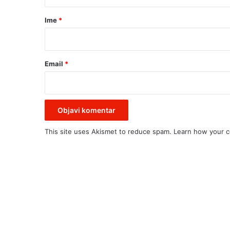
a
O
D
r
Ime
*
M
*
R
A
Z
Email
*
A
This site uses Akismet to reduce spam.
Learn how your c