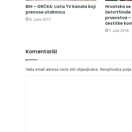
O
Hrvatska se 
BIH – GRČKA: Lista TV kanala koji
B
četvrtfinale
prenose utakmicu
I
prvenstva – 
8. Juna 2017.
čestitke kom
M
A
1. Jula 2018.
L
I
N
Komentariši
J
A
K
Vaša email adresa neće biti objavljivana.
Neophodna polja
E
Z
K
A
o
Š
T
m
I
e
T
n
I
L
t
I