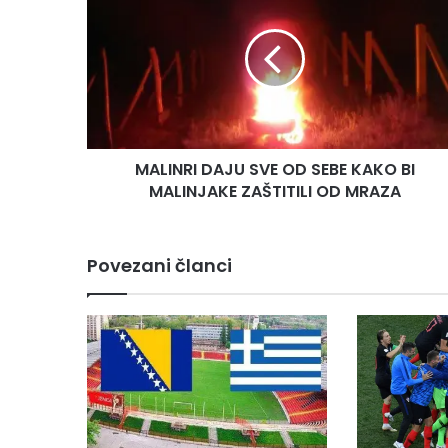
A
L
I
N
R
I
D
A
MALINRI DAJU SVE OD SEBE KAKO BI
J
MALINJAKE ZAŠTITILI OD MRAZA
U
S
V
E
Povezani članci
O
D
S
E
B
E
K
A
K