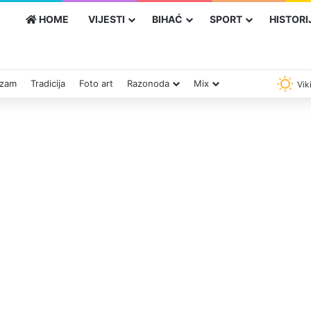
HOME
VIJESTI
BIHAĆ
SPORT
HISTORI
izam
Tradicija
Foto art
Razonoda
Mix
Vik