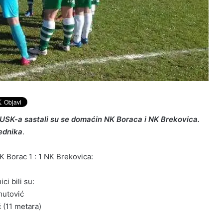
 USK-a sastali su se domaćin NK Boraca i NK Brekovica.
jednika
.
NK Borac 1 : 1 NK Brekovica:
ci bili su:
mutović
 (11 metara)