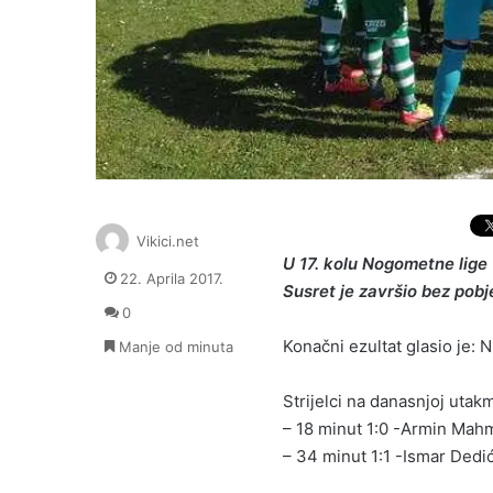
Vikici.net
U 17. kolu Nogometne lige
22. Aprila 2017.
Susret je završio bez pob
0
Konačni ezultat glasio je: 
Manje od minuta
Strijelci na danasnjoj utakmi
– 18 minut 1:0 -Armin Mah
– 34 minut 1:1 -Ismar Dedić