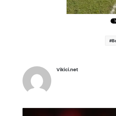
B
Vikici.net
M