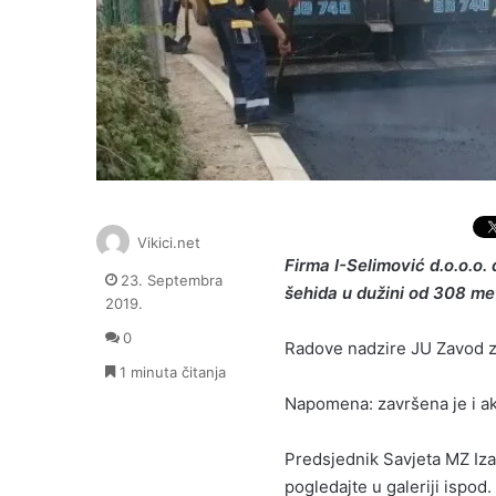
Vikici.net
Firma I-Selimović d.o.o.o. 
23. Septembra
šehida u dužini od 308 me
2019.
0
Radove nadzire JU Zavod z
1 minuta čitanja
Napomena: završena je i akc
Predsjednik Savjeta MZ Izač
pogledajte u galeriji ispod.