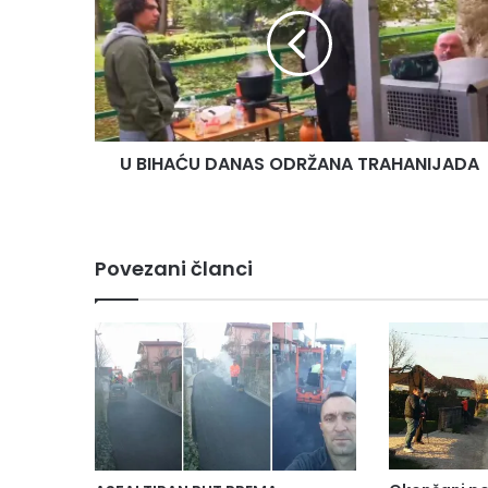
DANAS
ODRŽANA
TRAHANIJADA
U BIHAĆU DANAS ODRŽANA TRAHANIJADA
Povezani članci