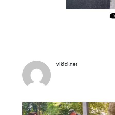
Vikici.net
U
BIHAĆU