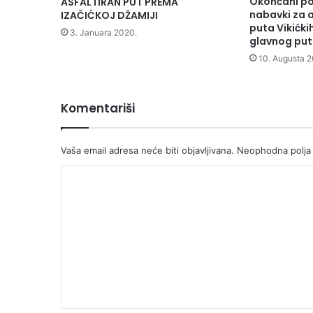
Okončani po
ASFALTIRAN PUT PREMA
nabavki za a
IZAČIĆKOJ DŽAMIJI
puta Vikićki
3. Januara 2020.
glavnog puta
10. Augusta 2
Komentariši
Vaša email adresa neće biti objavljivana.
Neophodna polja
K
o
m
e
n
t
a