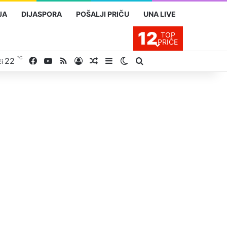
JA
DIJASPORA
POŠALJI PRIČU
UNA LIVE
12
TOP
PRIČE
℃
Facebook
YouTube
RSS
22
Prijavite se
Slučajan proizvod
Sidebar
Switch skin
Traži
ći