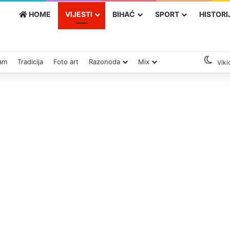
HOME
VIJESTI
BIHAĆ
SPORT
HISTORI
zam
Tradicija
Foto art
Razonoda
Mix
Viki