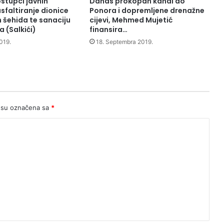
stupci javnih
Danas prokopan kanal do
sfaltiranje dionice
Ponora i dopremljene drenažne
h šehida te sanaciju
cijevi, Mehmed Mujetić
 (Salkići)
finansira…
019.
18. Septembra 2019.
 su označena sa
*