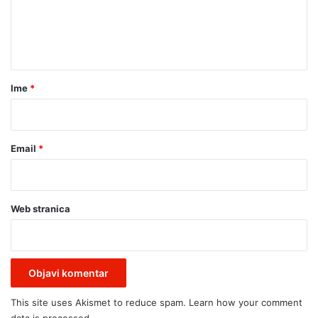
s
e
p
n
l
t
a
a
t
a
r
Ime
*
c
*
i
j
u
Email
*
Web stranica
This site uses Akismet to reduce spam.
Learn how your comment