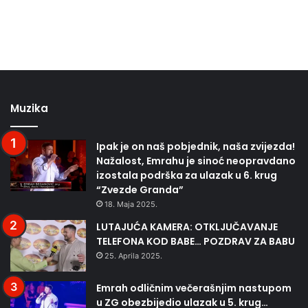
Muzika
Ipak je on naš pobjednik, naša zvijezda!
Nažalost, Emrahu je sinoć neopravdano
izostala podrška za ulazak u 6. krug
“Zvezde Granda”
18. Maja 2025.
LUTAJUĆA KAMERA: OTKLJUČAVANJE
TELEFONA KOD BABE… POZDRAV ZA BABU
25. Aprila 2025.
Emrah odličnim večerašnjim nastupom
u ZG obezbijedio ulazak u 5. krug…