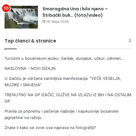
Smaragdna Una i bilo njeno –
Štrbački buk… (foto/video)
18. Maja 2026.
Top članci & stranice
Turcizmi u bosanskom jeziku: čardak, dunjaluk, učkur, zahmet…
NASLOVNA - NOVI DIZAJN
U Izačiću je održana zanimljiva manifestacija: "VEČE VESELJA,
MUZIKE I SMIJEHA"
TRENUTNO NA GP IZAČIĆ, GUŽVE NA IZLAZU IZ BIH I NA OSTALIM
GP
Pravila za pripremu i pečenje najbolje i najukusnije bosanske
jagnjetine na ražnju
Znate li kako se zove ova naprava na fotografiji?