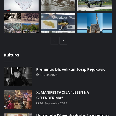
Prethodna
Naredna
stranica
stranica
Kultura
Preminuo bh. velikan Josip Pejaković
19. Jula 2025.
X. MANIFESTACIJA “JESEN NA
GELENDERIMA”
24. Septembra 2024.
Upoznajte Dževada Harbaša – autora