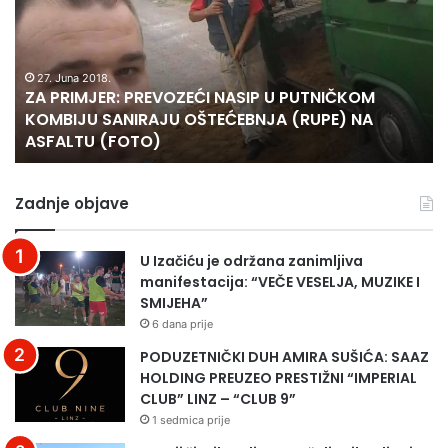
R
r
b
I
a
r
M
j
i
J
27. Juna 2018.
e
k
ZA PRIMJER: PREVOZEĆI NASIP U PUTNIČKOM
E
p
e
KOMBIJU SANIRAJU OŠTEĆEBNJA (RUPE) NA
R
r
ASFALTU (FOTO)
:
v
P
i
R
d
Zadnje objave
E
a
V
n
O
r
U Izačiću je održana zanimljiva
Z
a
manifestacija: “VEČE VESELJA, MUZIKE I
E
m
SMIJEHA”
Ć
a
6 dana prije
I
z
N
a
PODUZETNIČKI DUH AMIRA SUŠIĆA: SAAZ
A
n
HOLDING PREUZEO PRESTIŽNI “IMPERIAL
S
a
CLUB” LINZ – “CLUB 9”
I
1 sedmica prije
P