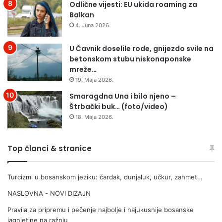
R
Odlične vijesti: EU ukida roaming za
A
Balkan
J
4. Juna 2026.
U
O
U Čavnik doselile rode, gnijezdo svile na
Š
betonskom stubu niskonaponske
T
mreže…
E
19. Maja 2026.
Ć
E
Smaragdna Una i bilo njeno –
B
Štrbački buk… (foto/video)
N
18. Maja 2026.
J
A
(
Top članci & stranice
R
U
Turcizmi u bosanskom jeziku: čardak, dunjaluk, učkur, zahmet…
P
E
NASLOVNA - NOVI DIZAJN
)
N
Pravila za pripremu i pečenje najbolje i najukusnije bosanske
A
jagnjetine na ražnju