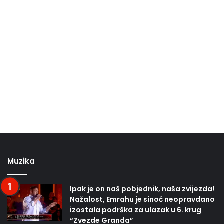
Muzika
Ipak je on naš pobjednik, naša zvijezda!
Nažalost, Emrahu je sinoć neopravdano
izostala podrška za ulazak u 6. krug
“Zvezde Granda”