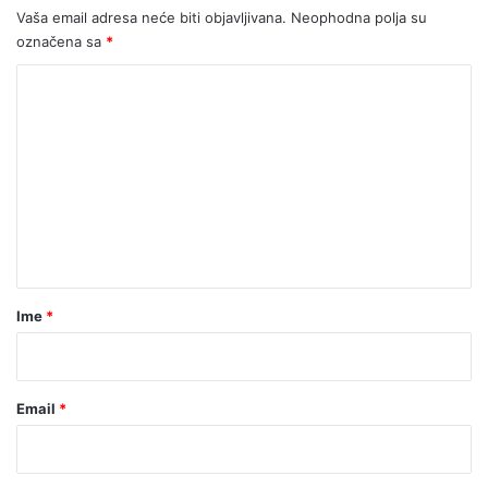
e
r
Vaša email adresa neće biti objavljivana.
Neophodna polja su
:
o
označena sa
*
2
v
4
i
K
.
ć
o
g
B
o
i
m
d
l
e
i
a
š
l
n
n
i
t
j
z
a
i
l
c
j
r
Ime
*
a
u
*
s
b
m
a
r
v
Email
*
t
i
i
p
S
r
r
e