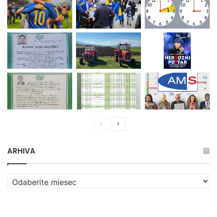
P
N
r
a
ARHIVA
e
r
t
e
h
d
A
R
o
n
H
d
a
I