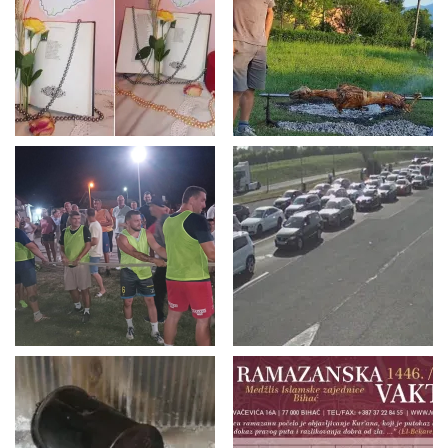
u
l
e
j
m
a
n
i
j
i
"
i
z
r
a
d
i
o
n
j
e