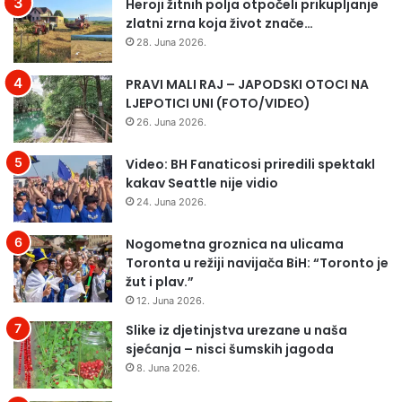
Heroji žitnih polja otpočeli prikupljanje
U
zlatni zrna koja život znače…
P
28. Juna 2026.
U
T
PRAVI MALI RAJ – JAPODSKI OTOCI NA
N
LJEPOTICI UNI (FOTO/VIDEO)
I
Č
26. Juna 2026.
K
O
Video: BH Fanaticosi priredili spektakl
M
kakav Seattle nije vidio
K
24. Juna 2026.
O
M
Nogometna groznica na ulicama
B
Toronta u režiji navijača BiH: “Toronto je
I
žut i plav.”
J
12. Juna 2026.
U
S
Slike iz djetinjstva urezane u naša
A
sjećanja – nisci šumskih jagoda
N
8. Juna 2026.
I