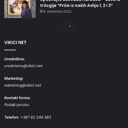
trilogije “Priče iz naših Avlija 1, 2 i 3”
8. Decembra 2023.
Prethodna
Naredna
stranica
stranica
VIKICI NET
Uredništvo
:
urednistvo@vikici.net
Marketing:
marketing@vikici.net
Kontakt forma
:
Pošalji poruku
Telefon:
+387 62 244 383