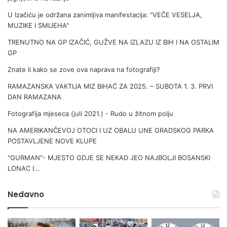
A
U Izačiću je održana zanimljiva manifestacija: "VEČE VESELJA,
S
MUZIKE I SMIJEHA"
F
A
TRENUTNO NA GP IZAČIĆ, GUŽVE NA IZLAZU IZ BIH I NA OSTALIM
L
GP
T
Znate li kako se zove ova naprava na fotografiji?
U
(
RAMAZANSKA VAKTIJA MIZ BIHAĆ ZA 2025. – SUBOTA 1. 3. PRVI
F
DAN RAMAZANA
O
Fotografija mjeseca (juli 2021.) - Rudo u žitnom polju
T
O
NA AMERIKANČEVOJ OTOCI I UZ OBALU UNE GRADSKOG PARKA
)
POSTAVLJENE NOVE KLUPE
"GURMAN"- MJESTO GDJE SE NEKAD JEO NAJBOLJI BOSANSKI
LONAC I...
Nedavno