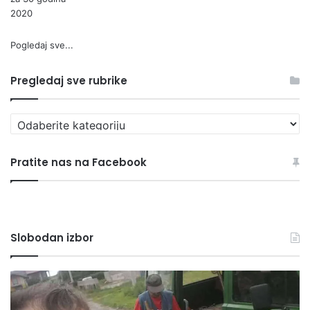
2020
Pogledaj sve...
Pregledaj sve rubrike
P
r
e
Pratite nas na Facebook
g
l
e
d
a
Slobodan izbor
j
s
v
Z
S
e
A
u
r
P
t
u