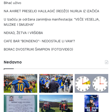
B
G
Bihać uživo
u
r
NA AHIRET PRESELIO HALILAGIĆ (REDŽO) NURIJA IZ IZAČIĆA
n
a
i
n
U Izačiću je održana zanimljiva manifestacija: "VEČE VESELJA,
ć
d
MUZIKE I SMIJEHA"
a
NEKAD, ŽETVA I VRŠIDBA
CAFE BAR "BONDENO"- NEDOSTAJE LI VAM'?
BORAC DVOSTRUKI ŠAMPION (FOTO/VIDEO)
Nedavno