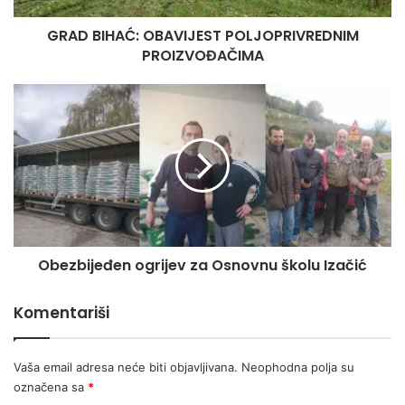
Ć
GRAD BIHAĆ: OBAVIJEST POLJOPRIVREDNIM
:
PROIZVOĐAČIMA
O
B
A
O
V
b
I
e
J
z
E
b
S
i
T
j
P
e
O
đ
L
Obezbijeđen ogrijev za Osnovnu školu Izačić
e
J
n
O
o
Komentariši
P
g
R
r
I
i
Vaša email adresa neće biti objavljivana.
Neophodna polja su
V
j
označena sa
*
R
e