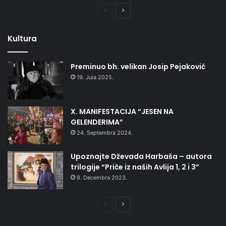
Prethodna
Naredna
stranica
stranica
Kultura
Preminuo bh. velikan Josip Pejaković
19. Jula 2025.
X. MANIFESTACIJA “JESEN NA
GELENDERIMA”
24. Septembra 2024.
Upoznajte Dževada Harbaša – autora
trilogije “Priče iz naših Avlija 1, 2 i 3”
8. Decembra 2023.
Prethodna
Naredna
stranica
stranica