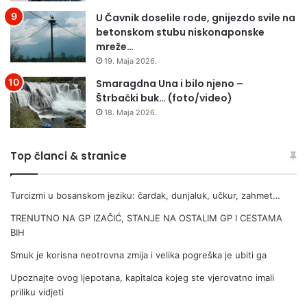
š
e
U Čavnik doselile rode, gnijezdo svile na
t
s
betonskom stubu niskonaponske
e
a
mreže…
t
V
19. Maja 2026.
e
e
n
l
Smaragdna Una i bilo njeno –
a
i
Štrbački buk… (foto/video)
v
ć
18. Maja 2026.
o
a
ć
–
n
K
Top članci & stranice
j
r
a
i
Turcizmi u bosanskom jeziku: čardak, dunjaluk, učkur, zahmet…
k
g
u
e
TRENUTNO NA GP IZAČIĆ, STANJE NA OSTALIM GP I CESTAMA
S
r
BIH
e
a
j
n
Smuk je korisna neotrovna zmija i velika pogreška je ubiti ga
a
a
Upoznajte ovog ljepotana, kapitalca kojeg ste vjerovatno imali
d
T
priliku vidjeti
a
v