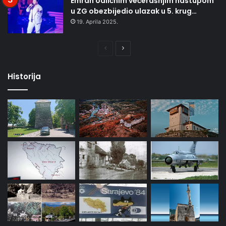
Emrah odličnim večerašnjim nastupom
u ZG obezbijedio ulazak u 5. krug…
19. Aprila 2025.
Prethodna
Naredna
stranica
stranica
Historija