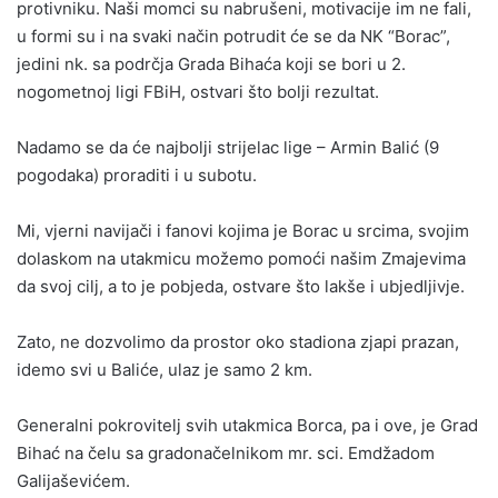
protivniku. Naši momci su nabrušeni, motivacije im ne fali,
u formi su i na svaki način potrudit će se da NK “Borac”,
jedini nk. sa podrčja Grada Bihaća koji se bori u 2.
nogometnoj ligi FBiH, ostvari što bolji rezultat.
Nadamo se da će najbolji strijelac lige – Armin Balić (9
pogodaka) proraditi i u subotu.
Mi, vjerni navijači i fanovi kojima je Borac u srcima, svojim
dolaskom na utakmicu možemo pomoći našim Zmajevima
da svoj cilj, a to je pobjeda, ostvare što lakše i ubjedljivje.
Zato, ne dozvolimo da prostor oko stadiona zjapi prazan,
idemo svi u Baliće, ulaz je samo 2 km.
Generalni pokrovitelj svih utakmica Borca, pa i ove, je Grad
Bihać na čelu sa gradonačelnikom mr. sci. Emdžadom
Galijaševićem.