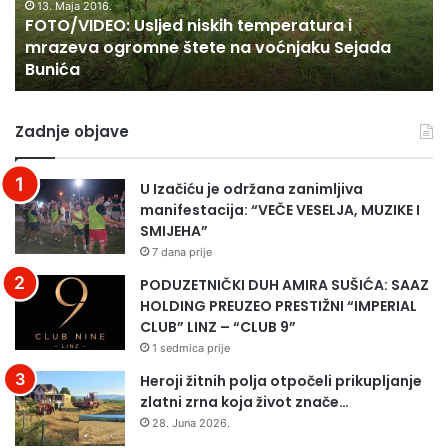
I
13. Maja 2016.
n
k
FOTO/VIDEO: Usljed niskih temperatura i
D
n
e
mrazeva ogromne štete na voćnjaku Sejada
E
a
Bunića
O
s
:
t
U
u
Zadnje objave
s
p
l
Đ
j
u
U Izačiću je održana zanimljiva
e
l
manifestacija: “VEČE VESELJA, MUZIKE I
d
e
SMIJEHA”
n
D
7 dana prije
i
r
s
i
PODUZETNIČKI DUH AMIRA SUŠIĆA: SAAZ
k
n
HOLDING PREUZEO PRESTIŽNI “IMPERIAL
i
i
CLUB” LINZ – “CLUB 9”
h
i
1 sedmica prije
t
n
Heroji žitnih polja otpočeli prikupljanje
e
j
zlatni zrna koja život znače…
m
e
28. Juna 2026.
p
n
e
o