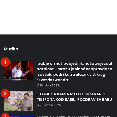
Muzika
Ipak je on naš pobjednik, naša zvijezda!
Nažalost, Emrahu je sinoć neopravdano
izostala podrška za ulazak u 6. krug
“Zvezde Granda”
18. Maja 2025.
LUTAJUĆA KAMERA: OTKLJUČAVANJE
TELEFONA KOD BABE… POZDRAV ZA BABU
25. Aprila 2025.