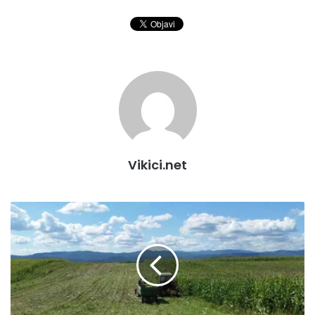
Vikici.net
G
R
A
D
B
I
H
A