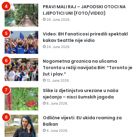
PRAVI MALI RAJ – JAPODSKI OTOCI NA
r
g
LJEPOTICI UNI (FOTO/VIDEO)
a
o
t
r
26. Juna 2026.
u
k
r
e
Video: BH Fanaticosi priredili spektakl
a
s
kakav Seattle nije vidio
i
t
24. Juna 2026.
m
r
r
a
Nogometna groznica na ulicama
a
p
Toronta u režiji navijača BiH: “Toronto je
z
o
žut i plav.”
e
d
12. Juna 2026.
v
p
a
Slike iz djetinjstva urezane u naša
a
o
sjećanja – nisci šumskih jagoda
l
g
i
8. Juna 2026.
r
c
o
o
Odlične vijesti: EU ukida roaming za
m
m
Balkan
n
E
4. Juna 2026.
e
n