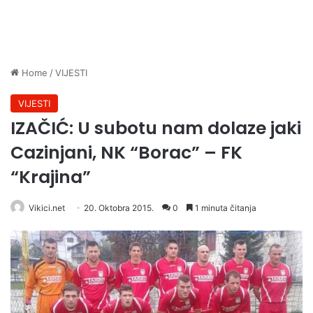
Home
/
VIJESTI
VIJESTI
IZAČIĆ: U subotu nam dolaze jaki
Cazinjani, NK “Borac” – FK
“Krajina”
Vikici.net
20. Oktobra 2015.
0
1 minuta čitanja