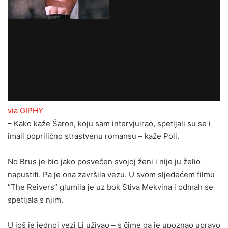
via GIPHY
– Kako kaže Šaron, koju sam intervjuirao, spetljali su se i
imali poprilično strastvenu romansu – kaže Poli.
No Brus je bio jako posvećen svojoj ženi i nije ju želio
napustiti. Pa je ona završila vezu. U svom sljedećem filmu
”The Reivers” glumila je uz bok Stiva Mekvina i odmah se
spetljala s njim.
U još je jednoj vezi Li uživao – s čime ga je upoznao upravo