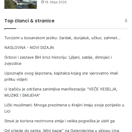
r
o
18. Maja 2026.
n
v
e
o
s
d
Top članci & stranice
i
o
E
m
Turcizmi u bosanskom jeziku: čardak, dunjaluk, učkur, zahmet…
n
i
i
n
NASLOVNA - NOVI DIZAJN
s
c
a
i
Grbovi i zastave BiH kroz historiju: Ljiljani, sablje, dimnjaci i
d
zvjezdice
e
Upoznajte ovog ljepotana, kapitalca kojeg ste vjerovatno imali
n
priliku vidjeti
t
a
U Izačiću je održana zanimljiva manifestacija: "VEČE VESELJA,
MUZIKE I SMIJEHA"
Lički muslimani: Mnoga prezi­mena u Krajini imaju svoje porijeklo u
Lici
Smuk je korisna neotrovna zmija i velika pogreška je ubiti ga
Od srijede do petka „Mini bazar“ na Gelenderima u sklopu Una