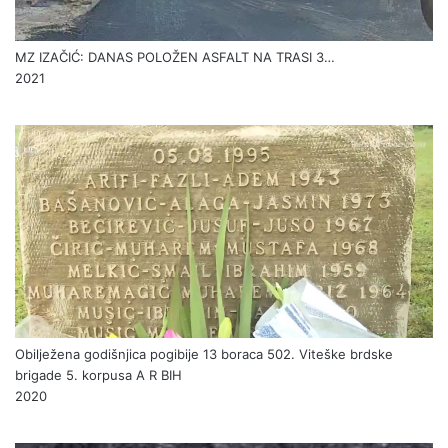
MZ IZAČIĆ: DANAS POLOŽEN ASFALT NA TRASI 3…
2021
Obilježena godišnjica pogibije 13 boraca 502. Viteške brdske
brigade 5. korpusa A R BIH
2020