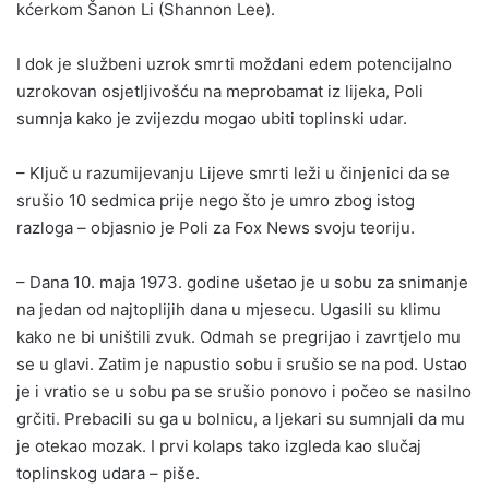
kćerkom Šanon Li (Shannon Lee).
I dok je službeni uzrok smrti moždani edem potencijalno
uzrokovan osjetljivošću na meprobamat iz lijeka, Poli
sumnja kako je zvijezdu mogao ubiti toplinski udar.
– Ključ u razumijevanju Lijeve smrti leži u činjenici da se
srušio 10 sedmica prije nego što je umro zbog istog
razloga – objasnio je Poli za Fox News svoju teoriju.
– Dana 10. maja 1973. godine ušetao je u sobu za snimanje
na jedan od najtoplijih dana u mjesecu. Ugasili su klimu
kako ne bi uništili zvuk. Odmah se pregrijao i zavrtjelo mu
se u glavi. Zatim je napustio sobu i srušio se na pod. Ustao
je i vratio se u sobu pa se srušio ponovo i počeo se nasilno
grčiti. Prebacili su ga u bolnicu, a ljekari su sumnjali da mu
je otekao mozak. I prvi kolaps tako izgleda kao slučaj
toplinskog udara – piše.