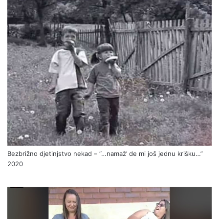
Bezbrižno djetinjstvo nekad – “…namaž’ de mi još jednu krišku…”
2020