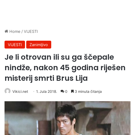
Home
/
VIJESTI
VIJESTI
Zanimljivo
Je li otrovan ili su ga ščepale
nindže, nakon 45 godina riješen
misterij smrti Brus Lija
Vikici.net
1. Jula 2018.
0
3 minuta čitanja