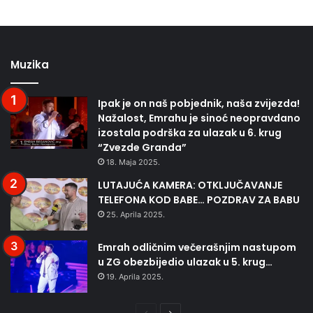
Muzika
Ipak je on naš pobjednik, naša zvijezda!
Nažalost, Emrahu je sinoć neopravdano
izostala podrška za ulazak u 6. krug
“Zvezde Granda”
18. Maja 2025.
LUTAJUĆA KAMERA: OTKLJUČAVANJE
TELEFONA KOD BABE… POZDRAV ZA BABU
25. Aprila 2025.
Emrah odličnim večerašnjim nastupom
u ZG obezbijedio ulazak u 5. krug…
19. Aprila 2025.