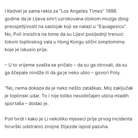
I Kedvel je sama rekla za ”Los Angeles Times” 1998.
godine da je Lijeva smrt uzrokovana otokom mozga zbog
preosjetljivosti na sastojak koji se nalazi u ”Equagesicu”.
No, Poli insistira na tome da su Lijevi posljednji trenuci
tokom toplinskog vala u Hong Kongu slični simptomima
koje je iskusio prije.
– U to vrijeme svašta se pričalo – da su ga otrovali, da su
ga ščepale nindže ili da ga je neko ubio – govori Poly.
“No, nema dokaza da je neko nešto zataškao. Moj zaključak
je toplinski udar. To i nije toliko neuobičajen ubica mladih
sportaša – dodao je.
Poli tvrdi i kako je Li nekoliko mjeseci prije prvog incidenta
hirurški odstranio znojne žlijezde ispod pazuha.