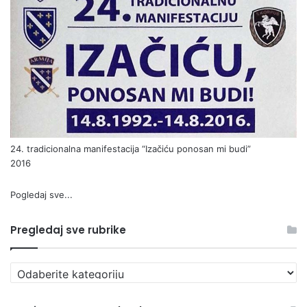
24. tradicionalna manifestacija “Izačiću ponosan mi budi”
2016
Pogledaj sve...
Pregledaj sve rubrike
P
r
e