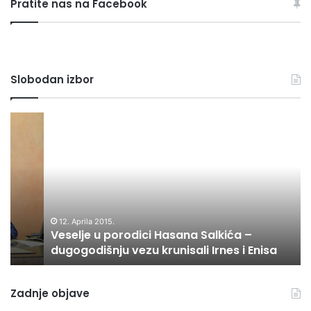
Pratite nas na Facebook
g
l
e
d
a
Slobodan izbor
j
s
v
V
P
e
e
O
r
s
S
u
e
L
b
l
U
r
j
Š
i
e
A
k
u
J
12. Aprila 2015.
e
Veselje u porodici Hasana Salkića –
p
T
dugogodišnju vezu krunisali Irnes i Enisa
o
E
r
:
o
“
Zadnje objave
d
V
i
l