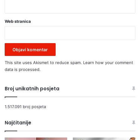
r
e
n
Web stranica
i
,
č
e
s
t
This site uses Akismet to reduce spam.
Learn how your comment
i
data is processed.
t
k
e
Broj unikatnih posjeta
k
o
m
1.517.091 broj posjeta
š
i
Najčitanije
j
e
!