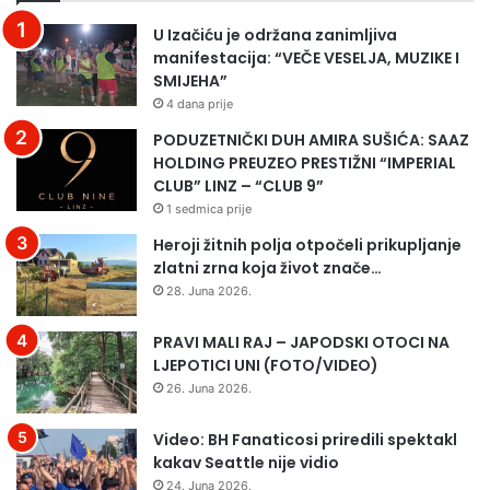
c
a
U Izačiću je održana zanimljiva
i
š
manifestacija: “VEČE VESELJA, MUZIKE I
H
i
SMIJEHA”
a
ć
4 dana prije
s
j
a
e
PODUZETNIČKI DUH AMIRA SUŠIĆA: SAAZ
n
”
HOLDING PREUZEO PRESTIŽNI “IMPERIAL
a
–
CLUB” LINZ – “CLUB 9”
S
p
1 sedmica prije
a
a
Heroji žitnih polja otpočeli prikupljanje
l
r
zlatni zrna koja život znače…
k
o
28. Juna 2026.
i
d
ć
i
PRAVI MALI RAJ – JAPODSKI OTOCI NA
a
j
LJEPOTICI UNI (FOTO/VIDEO)
–
a
d
p
26. Juna 2026.
u
o
g
s
Video: BH Fanaticosi priredili spektakl
o
v
kakav Seattle nije vidio
g
e
24. Juna 2026.