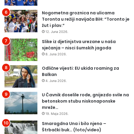
o
ć
d
e
Nogometna groznica na ulicama
i
n
Toronta u režiji navijača BiH: “Toronto je
š
a
žut i plav.”
n
e
12. Juna 2026.
j
k
u
Slike iz djetinjstva urezane u naša
i
v
sjećanja – nisci šumskih jagoda
p
e
i
8. Juna 2026.
z
B
u
H
Odlične vijesti: EU ukida roaming za
k
E
Balkan
r
u
4. Juna 2026.
u
r
n
o
U Čavnik doselile rode, gnijezdo svile na
i
s
betonskom stubu niskonaponske
s
o
mreže…
a
n
19. Maja 2026.
l
g
i
a
Smaragdna Una i bilo njeno –
I
p
Štrbački buk… (foto/video)