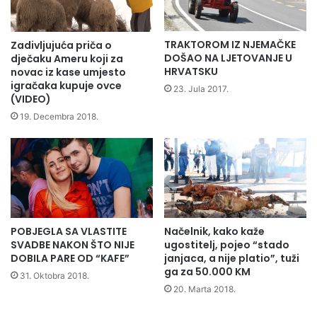
g
u
o
č
v
e
TRAKTOROM IZ NJEMAČKE
Zadivljujuća priča o
o
t
DOŠAO NA LJETOVANJE U
dječaku Ameru koji za
z
v
HRVATSKU
novac iz kase umjesto
s
r
igračaka kupuje ovce
23. Jula 2017.
u
(VIDEO)
t
t
f
19. Decembra 2018.
r
i
a
n
s
a
t
l
i
e
ž
S
e
v
POBJEGLA SA VLASTITE
Načelnik, kako kaže
u
j
SVADBE NAKON ŠTO NIJE
ugostitelj, pojeo “stado
B
e
DOBILA PARE OD “KAFE”
janjaca, a nije platio”, tuži
i
t
ga za 50.000 KM
h
31. Oktobra 2018.
s
20. Marta 2018.
a
k
ć
o